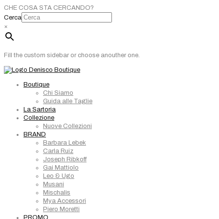
CHE COSA STA CERCANDO?
Cerca
×
Fill the custom sidebar or choose anouther one.
Boutique
Chi Siamo
Guida alle Taglie
La Sartoria
Collezione
Nuove Collezioni
BRAND
Barbara Lebek
Carla Ruiz
Joseph Ribkoff
Gai Mattiolo
Leo & Ugo
Musani
Mischalis
Mya Accessori
Piero Moretti
PROMO