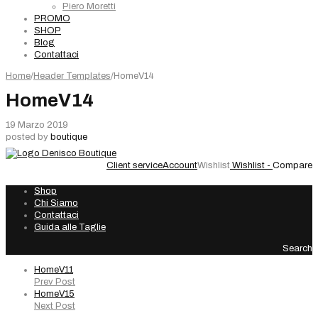
Piero Moretti
PROMO
SHOP
Blog
Contattaci
Home
/
Header Templates
/
HomeV14
HomeV14
19 Marzo 2019
posted by
boutique
Client service
Account
Wishlist
Wishlist -
Compare
Shop
Chi Siamo
Contattaci
Guida alle Taglie
Search
HomeV11
Prev Post
HomeV15
Next Post