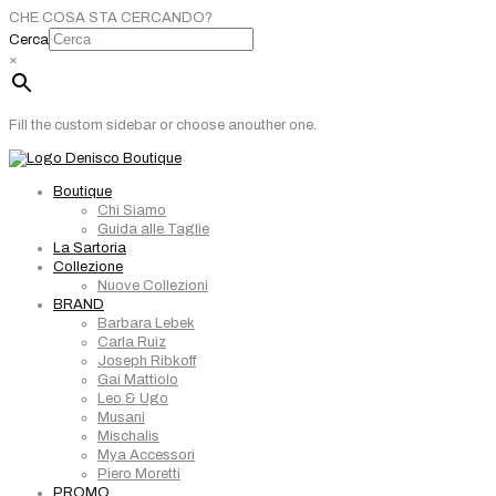
CHE COSA STA CERCANDO?
Cerca
×
Fill the custom sidebar or choose anouther one.
Boutique
Chi Siamo
Guida alle Taglie
La Sartoria
Collezione
Nuove Collezioni
BRAND
Barbara Lebek
Carla Ruiz
Joseph Ribkoff
Gai Mattiolo
Leo & Ugo
Musani
Mischalis
Mya Accessori
Piero Moretti
PROMO