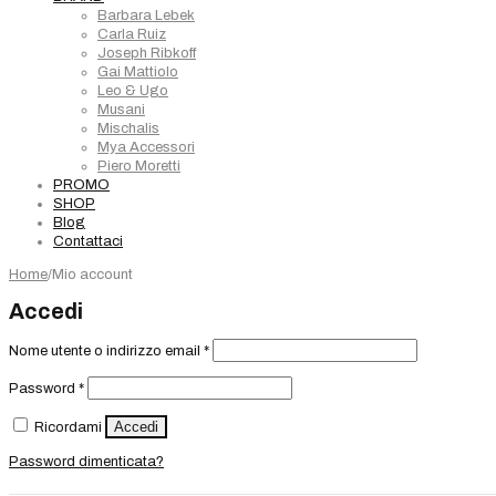
Barbara Lebek
Carla Ruiz
Joseph Ribkoff
Gai Mattiolo
Leo & Ugo
Musani
Mischalis
Mya Accessori
Piero Moretti
PROMO
SHOP
Blog
Contattaci
Home
/
Mio account
Accedi
Richiesto
Nome utente o indirizzo email
*
Richiesto
Password
*
Accedi
Ricordami
Password dimenticata?