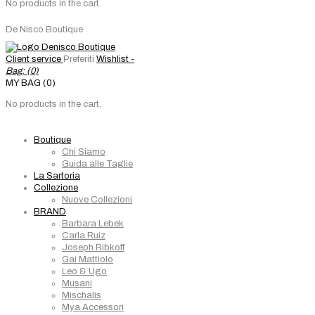
No products in the cart.
De Nisco Boutique
Client service
Preferiti
Wishlist -
Bag: (
0
)
MY BAG (0)
No products in the cart.
Boutique
Chi Siamo
Guida alle Taglie
La Sartoria
Collezione
Nuove Collezioni
BRAND
Barbara Lebek
Carla Ruiz
Joseph Ribkoff
Gai Mattiolo
Leo & Ugo
Musani
Mischalis
Mya Accessori