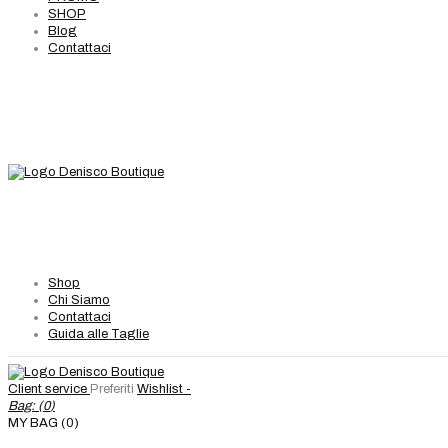
SHOP
Blog
Contattaci
Shop
Chi Siamo
Contattaci
Guida alle Taglie
Client service
Preferiti
Wishlist -
Bag: (
0
)
MY BAG (0)