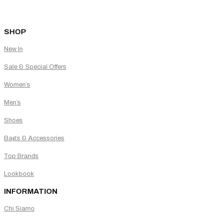
SHOP
New In
Sale & Special Offers
Women`s
Men`s
Shoes
Bags & Accessories
Top Brands
Lookbook
INFORMATION
Chi Siamo