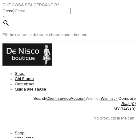
CHE COSA STA CERCANDO?
Cerca
×
Fill the custom sidebar or choose anouther one.
Shop
Chi Siamo
Contattaci
Guida alle Taglie
Search
Client service
Account
Wishlist
Wishlist -
Compare
Bag: (
0
)
MY BAG (0)
No products in the cart.
Shop