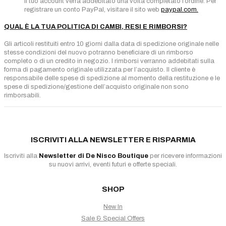
Il tuo account verrà addebitato una volta completato l’ordine. Per
registrare un conto PayPal, visitare il sito web
paypal.com.
QUAL È LA TUA POLITICA DI CAMBI, RESI E RIMBORSI?
Gli articoli restituiti entro 10 giorni dalla data di spedizione originale nelle
stesse condizioni del nuovo potranno beneficiare di un rimborso
completo o di un credito in negozio. I rimborsi verranno addebitati sulla
forma di pagamento originale utilizzata per l’acquisto. Il cliente è
responsabile delle spese di spedizione al momento della restituzione e le
spese di spedizione/gestione dell’acquisto originale non sono
rimborsabili.
ISCRIVITI ALLA NEWSLETTER E RISPARMIA
Iscriviti alla
Newsletter di De Nisco Boutique
per ricevere informazioni
su nuovi arrivi, eventi futuri e offerte speciali.
SHOP
New In
Sale & Special Offers