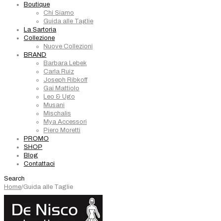
Boutique
Chi Siamo
Guida alle Taglie
La Sartoria
Collezione
Nuove Collezioni
BRAND
Barbara Lebek
Carla Ruiz
Joseph Ribkoff
Gai Mattiolo
Leo & Ugo
Musani
Mischalis
Mya Accessori
Piero Moretti
PROMO
SHOP
Blog
Contattaci
Search
Home
/
Guida alle Taglie