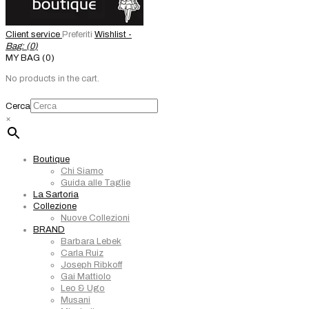
Client service
Preferiti
Wishlist -
Bag: (
0
)
MY BAG (0)
No products in the cart.
Cerca
×
Boutique
Chi Siamo
Guida alle Taglie
La Sartoria
Collezione
Nuove Collezioni
BRAND
Barbara Lebek
Carla Ruiz
Joseph Ribkoff
Gai Mattiolo
Leo & Ugo
Musani