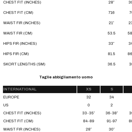
CHEST FIT (INCHES)
28″
3
CHEST FIT (CM)
716
7
WAIST FIR (INCHES)
21″
2
WAIST FIR (CM)
53.5
58
HIPS FIR (INCHES)
33″
3
HIPS FIR (CM)
81.5
86
SKORT LENGTHS (SM)
36.5
3
Taglie abbigliamento uomo
INTERNATIONAL
XS
S
EUROPE
32
34
US
0
2
CHEST FIT (INCHES)
33-35″
36-38″
3
CHEST FIT (CM)
84-89
91-97
8
WAIST FIR (INCHES)
28″
30″