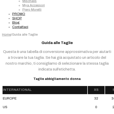
Mischalis
Mya Accessori
Piero Moretti
PROMO
SHOP
Blog
Contattaci
Home
/
Guida alle Taglie
Guida alle Taglie
Questa è una tabella di conversione approssimativa per aiutarti
a trovare la tua taglia. Se hai già acquistato un articolo del
nostro marchio, ti consigliamo di selezionare la stessa taglia
indicata sull’etichetta.
Taglie abbigliamento donna
INTERNATIONAL
XS
EUROPE
32
3
US
0