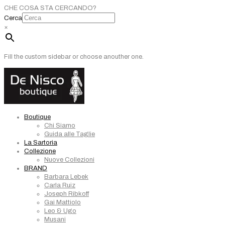
CHE COSA STA CERCANDO?
Cerca
×
Fill the custom sidebar or choose anouther one.
Boutique
Chi Siamo
Guida alle Taglie
La Sartoria
Collezione
Nuove Collezioni
BRAND
Barbara Lebek
Carla Ruiz
Joseph Ribkoff
Gai Mattiolo
Leo & Ugo
Musani