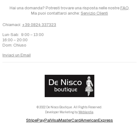
Hai una domanda? Potresti trovare una risposta nelle nostre
FAQ
.
Ma puoi contattarci anche:
Servizio Clienti
Chiamaci:
+39 0824 337323
Lun-Sab: 9:00 – 13:00
16:00 – 20:00
Dom: Chiuso
Inviaci un Email
© 2022 De Nisco Boutique. All Rights Reserved.
Developer Marketing by
Weblandia
.
Stripe
PayPal
Visa
MasterCard
AmericanExpress