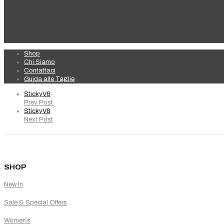
Shop
Chi Siamo
Contattaci
Guida alle Taglie
StickyV6
Prev Post
StickyV8
Next Post
SHOP
New In
Sale & Special Offers
Women`s