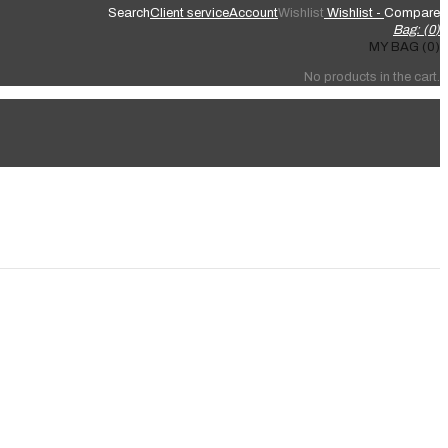
Search
Client service
Account
Wishlist
Wishlist -
Compare
Bag: (
0
)
MY BAG (0)
No products in the cart.