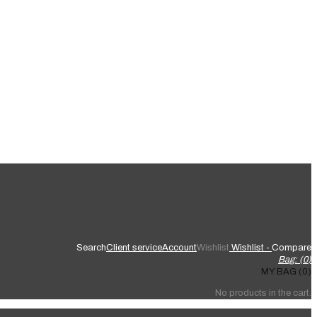
Search
Client service
Account
Wishlist
Wishlist -
Compare
Bag: (
0
)
MY BAG (0)
No products in the cart.