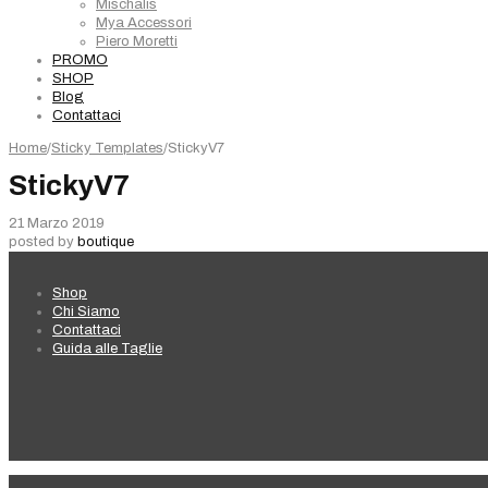
Mischalis
Mya Accessori
Piero Moretti
PROMO
SHOP
Blog
Contattaci
Home
/
Sticky Templates
/
StickyV7
StickyV7
21 Marzo 2019
posted by
boutique
Shop
Chi Siamo
Contattaci
Guida alle Taglie