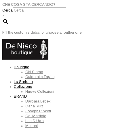
CHE COSA STA CERCANDO?
Cerca
×
Fill the custom sidebar or choose anouther one.
Boutique
Chi Siamo
Guida alle Taglie
La Sartoria
Collezione
Nuove Collezioni
BRAND
Barbara Lebek
Carla Ruiz
Joseph Ribkoff
Gai Mattiolo
Leo & Ugo
Musani