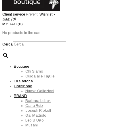
Client service
Preferiti
Wishlist -
Bag: (
0
)
MY BAG (0)
No products in the cart.
Cerca
×
Boutique
Chi Siamo
Guida alle Taglie
La Sartoria
Collezione
Nuove Collezioni
BRAND
Barbara Lebek
Carla Ruiz
Joseph Ribkoff
Gai Mattiolo
Leo & Ugo
Musani