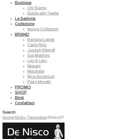
Boutique
Chi Siamo
Guida alle Taglie
La Sartoria
Collezione
Nuove Collezioni
BRAND
Barbara Lebek
Carla Ruiz
Joseph Ribkoff
Gai Mattiolo
Leo & Ugo
Musani
Mischalis
Mya Accessori
Piero Moretti
PROMO
SHOP
Blog
Contattaci
Search
Home
/
Sticky Templates
/
StickyV7