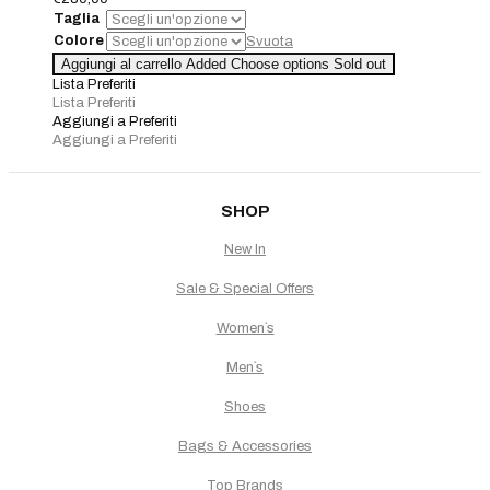
Taglia
Colore
Svuota
Abito
Aggiungi al carrello
Added
Choose options
Sold out
Susanna
Lista Preferiti
Rivieri
Lista Preferiti
quantità
Aggiungi a Preferiti
Aggiungi a Preferiti
SHOP
New In
Sale & Special Offers
Women`s
Men`s
Shoes
Bags & Accessories
Top Brands