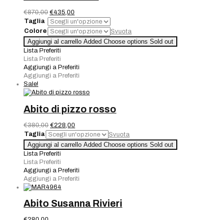
Il
Il
€
870,00
€
435,00
prezzo
prezzo
Taglia
originale
attuale
Colore
Svuota
era:
è:
Abito
Aggiungi al carrello
Added
Choose options
Sold out
€870,00.
€435,00.
Pronovias
Lista Preferiti
quantità
Lista Preferiti
Aggiungi a Preferiti
Aggiungi a Preferiti
Sale!
Abito di pizzo rosso
Il
Il
€
380,00
€
228,00
prezzo
prezzo
Taglia
Svuota
originale
attuale
Abito
Aggiungi al carrello
Added
Choose options
Sold out
era:
è:
di
Lista Preferiti
€380,00.
€228,00.
pizzo
Lista Preferiti
rosso
Aggiungi a Preferiti
quantità
Aggiungi a Preferiti
Abito Susanna Rivieri
€
280,00