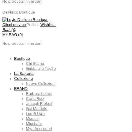
No products in the cart.
De Nisco Boutique
Client service
Preferiti
Wishlist -
Bag: (
0
)
MY BAG (0)
No products in the cart.
Boutique
Chi Siamo
Guida alle Taglie
La Sartoria
Collezione
Nuove Collezioni
BRAND
Barbara Lebek
Carla Ruiz
Joseph Ribkoff
Gai Mattiolo
Leo & Ugo
Musani
Mischalis
Mya Accessori