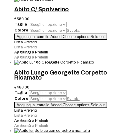
Abito C/ Spolverino
€
550,00
Taglia
Colore
Svuota
Abito
Aggiungi al carrello
Added
Choose options
Sold out
C/
Lista Preferiti
Spolverino
Lista Preferiti
quantità
Aggiungi a Preferiti
Aggiungi a Preferiti
Abito Lungo Georgette Corpetto
Ricamato
€
480,00
Taglia
Colore
Svuota
Abito
Aggiungi al carrello
Added
Choose options
Sold out
Lungo
Lista Preferiti
Georgette
Lista Preferiti
Corpetto
Aggiungi a Preferiti
Ricamato
Aggiungi a Preferiti
quantità