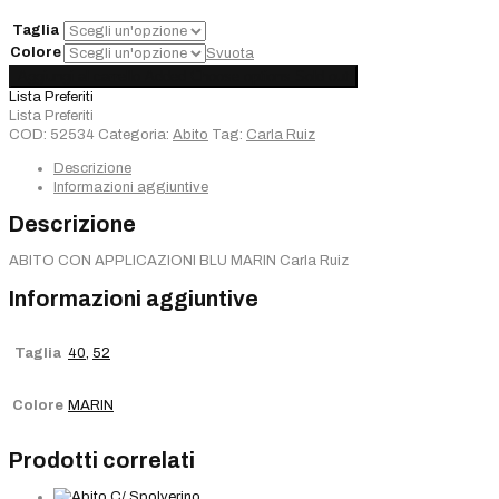
Taglia
Colore
Svuota
Abito
Aggiungi al carrello
Added
Choose options
Sold out
Carla
Lista Preferiti
Ruiz
Lista Preferiti
MARIN
COD:
52534
Categoria:
Abito
Tag:
Carla Ruiz
quantità
Descrizione
Informazioni aggiuntive
Descrizione
ABITO CON APPLICAZIONI BLU MARIN Carla Ruiz
Informazioni aggiuntive
Taglia
40
,
52
Colore
MARIN
Prodotti correlati