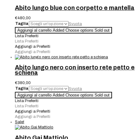
Abito lungo blue con corpetto e mantella
€
480,00
Taglia
Svuota
Abito
Aggiungi al carrello
Added
Choose options
Sold out
lungo
Lista Preferiti
blue
Lista Preferiti
con
Aggiungi a Preferiti
corpetto
Aggiungi a Preferiti
e
mantella
quantità
Abito lungo nero con inserto rete petto e
schiena
€
380,00
Taglia
Svuota
Abito
Aggiungi al carrello
Added
Choose options
Sold out
lungo
Lista Preferiti
nero
Lista Preferiti
con
Aggiungi a Preferiti
inserto
Aggiungi a Preferiti
rete
Sale!
petto
e
schiena
Abito Gai Mattiolo