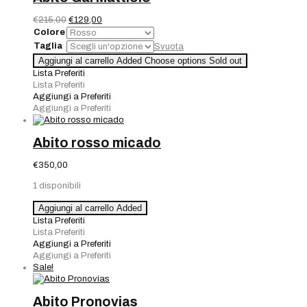
quantità
Il
Il
€
215,00
€
129,00
prezzo
prezzo
Colore
originale
attuale
Taglia
Svuota
era:
è:
Abito
Aggiungi al carrello
Added
Choose options
Sold out
€215,00.
€129,00.
Gai
Lista Preferiti
Mattiolo
Lista Preferiti
quantità
Aggiungi a Preferiti
Aggiungi a Preferiti
Abito rosso micado
€
350,00
1 disponibili
Abito
Aggiungi al carrello
Added
rosso
Lista Preferiti
micado
Lista Preferiti
quantità
Aggiungi a Preferiti
Aggiungi a Preferiti
Sale!
Abito Pronovias