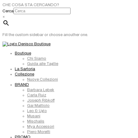
CHE COSA STA CERCANDO?
Cerca
×
Fill the custom sidebar or choose anouther one.
Boutique
Chi Siamo
Guida alle Taglie
La Sartoria
Collezione
Nuove Collezioni
BRAND
Barbara Lebek
Carla Ruiz
Joseph Ribkoff
Gai Mattiolo
Leo & Ugo
Musani
Mischalis
Mya Accessori
Piero Moretti
PROMO