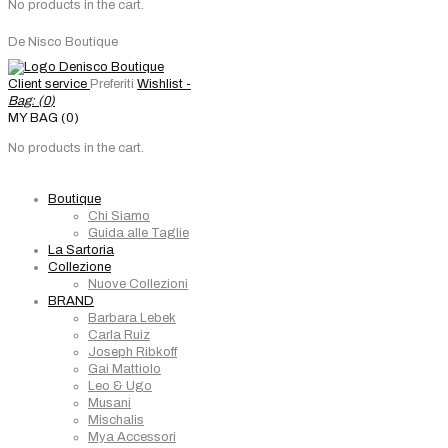
No products in the cart.
De Nisco Boutique
Client service
Preferiti
Wishlist -
Bag: (
0
)
MY BAG (0)
No products in the cart.
Boutique
Chi Siamo
Guida alle Taglie
La Sartoria
Collezione
Nuove Collezioni
BRAND
Barbara Lebek
Carla Ruiz
Joseph Ribkoff
Gai Mattiolo
Leo & Ugo
Musani
Mischalis
Mya Accessori