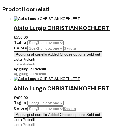
Prodotti correlati
Abito Lungo CHRISTIAN KOEHLERT
€
550,00
Taglia
Colore
Svuota
Abito
Aggiungi al carrello
Added
Choose options
Sold out
Lungo
Lista Preferiti
CHRISTIAN
Lista Preferiti
KOEHLERT
Aggiungi a Preferiti
quantità
Aggiungi a Preferiti
Abito Lungo CHRISTIAN KOEHLERT
€
480,00
Taglia
Colore
Svuota
Abito
Aggiungi al carrello
Added
Choose options
Sold out
Lungo
Lista Preferiti
CHRISTIAN
Lista Preferiti