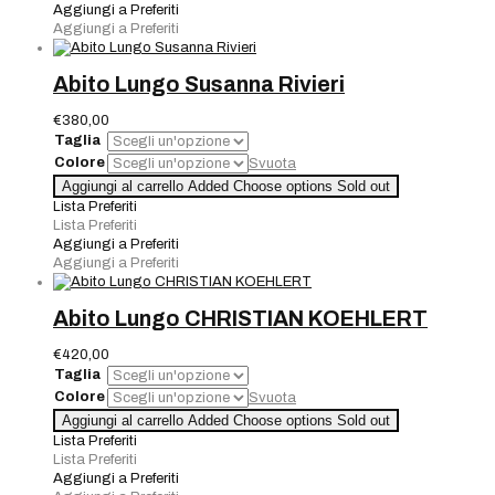
KOEHLERT
Aggiungi a Preferiti
quantità
Aggiungi a Preferiti
Abito Lungo Susanna Rivieri
€
380,00
Taglia
Colore
Svuota
Abito
Aggiungi al carrello
Added
Choose options
Sold out
Lungo
Lista Preferiti
Susanna
Lista Preferiti
Rivieri
Aggiungi a Preferiti
quantità
Aggiungi a Preferiti
Abito Lungo CHRISTIAN KOEHLERT
€
420,00
Taglia
Colore
Svuota
Abito
Aggiungi al carrello
Added
Choose options
Sold out
Lungo
Lista Preferiti
CHRISTIAN
Lista Preferiti
KOEHLERT
Aggiungi a Preferiti
quantità