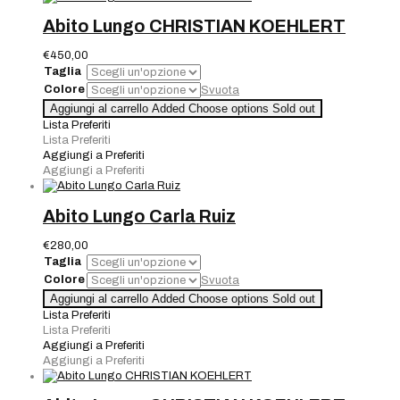
Abito Lungo CHRISTIAN KOEHLERT
€
450,00
Taglia
Colore
Svuota
Abito
Aggiungi al carrello
Added
Choose options
Sold out
Lungo
Lista Preferiti
CHRISTIAN
Lista Preferiti
KOEHLERT
Aggiungi a Preferiti
quantità
Aggiungi a Preferiti
Abito Lungo Carla Ruiz
€
280,00
Taglia
Colore
Svuota
Abito
Aggiungi al carrello
Added
Choose options
Sold out
Lungo
Lista Preferiti
Carla
Lista Preferiti
Ruiz
Aggiungi a Preferiti
quantità
Aggiungi a Preferiti