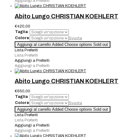
Aggiungi a Preferiti
Abito Lungo CHRISTIAN KOEHLERT
€
420,00
Taglia
Colore
Svuota
Abito
Aggiungi al carrello
Added
Choose options
Sold out
Lungo
Lista Preferiti
CHRISTIAN
Lista Preferiti
KOEHLERT
Aggiungi a Preferiti
quantità
Aggiungi a Preferiti
Abito Lungo CHRISTIAN KOEHLERT
€
650,00
Taglia
Colore
Svuota
Abito
Aggiungi al carrello
Added
Choose options
Sold out
Lungo
Lista Preferiti
CHRISTIAN
Lista Preferiti
KOEHLERT
Aggiungi a Preferiti
quantità
Aggiungi a Preferiti