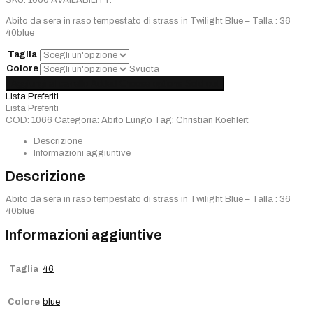
SKU:
1066
AVAILABILITY:
Abito da sera in raso tempestato di strass in Twilight Blue – Talla : 36
40blue
Taglia
Colore
Svuota
Abito
Aggiungi al carrello
Added
Choose options
Sold out
Lungo
Lista Preferiti
CHRISTIAN
Lista Preferiti
KOEHLERT
COD:
1066
Categoria:
Abito Lungo
Tag:
Christian Koehlert
quantità
Descrizione
Informazioni aggiuntive
Descrizione
Abito da sera in raso tempestato di strass in Twilight Blue – Talla : 36
40blue
Informazioni aggiuntive
Taglia
46
Colore
blue