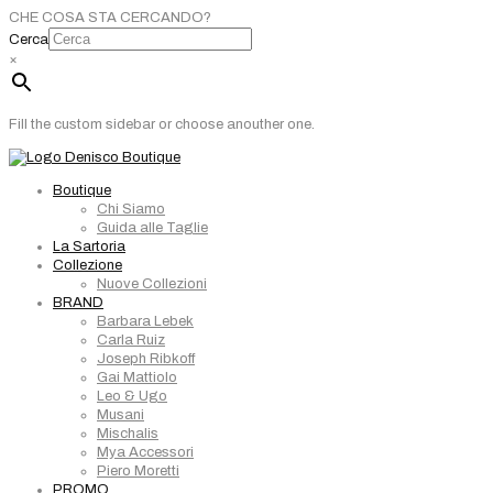
CHE COSA STA CERCANDO?
Cerca
×
Fill the custom sidebar or choose anouther one.
Boutique
Chi Siamo
Guida alle Taglie
La Sartoria
Collezione
Nuove Collezioni
BRAND
Barbara Lebek
Carla Ruiz
Joseph Ribkoff
Gai Mattiolo
Leo & Ugo
Musani
Mischalis
Mya Accessori
Piero Moretti
PROMO