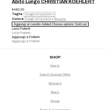
Abito Lungo CHRISTIAN KOEHLERT
€
480,00
Taglia
Colore
Svuota
Abito
Aggiungi al carrello
Added
Choose options
Sold out
Lungo
Lista Preferiti
CHRISTIAN
Lista Preferiti
KOEHLERT
Aggiungi a Preferiti
quantità
Aggiungi a Preferiti
SHOP
New In
Sale & Special Offers
Women`s
Men`s
Shoes