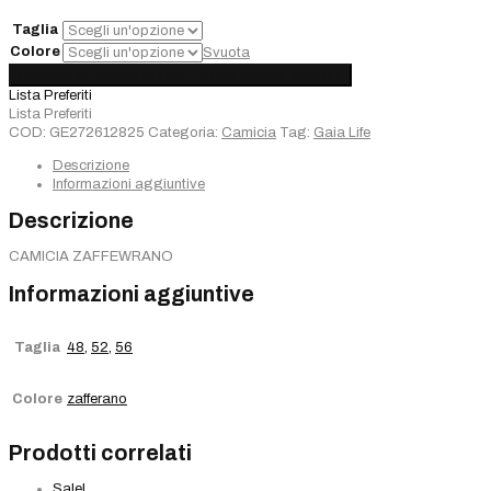
€138,00.
€96,60.
Taglia
Colore
Svuota
Camicia
Aggiungi al carrello
Added
Choose options
Sold out
Gaia
Lista Preferiti
Life
Lista Preferiti
quantità
COD:
GE272612825
Categoria:
Camicia
Tag:
Gaia Life
Descrizione
Informazioni aggiuntive
Descrizione
CAMICIA ZAFFEWRANO
Informazioni aggiuntive
Taglia
48
,
52
,
56
Colore
zafferano
Prodotti correlati
Sale!