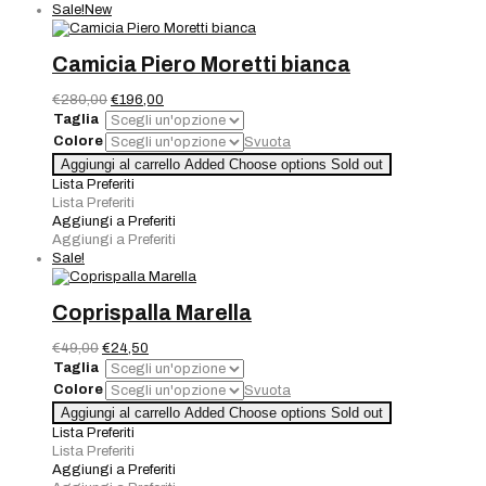
Sale!
New
Camicia Piero Moretti bianca
Il
Il
€
280,00
€
196,00
prezzo
prezzo
Taglia
originale
attuale
Colore
Svuota
era:
è:
Camicia
Aggiungi al carrello
Added
Choose options
Sold out
€280,00.
€196,00.
Piero
Lista Preferiti
Moretti
Lista Preferiti
bianca
Aggiungi a Preferiti
quantità
Aggiungi a Preferiti
Sale!
Coprispalla Marella
Il
Il
€
49,00
€
24,50
prezzo
prezzo
Taglia
originale
attuale
Colore
Svuota
era:
è:
Coprispalla
Aggiungi al carrello
Added
Choose options
Sold out
€49,00.
€24,50.
Marella
Lista Preferiti
quantità
Lista Preferiti
Aggiungi a Preferiti