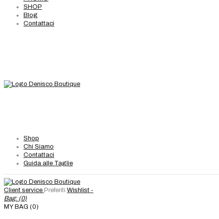
SHOP
Blog
Contattaci
Shop
Chi Siamo
Contattaci
Guida alle Taglie
Client service
Preferiti
Wishlist -
Bag: (
0
)
MY BAG (0)