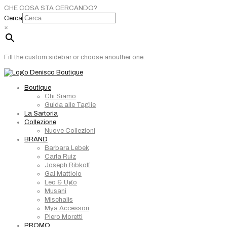
CHE COSA STA CERCANDO?
Cerca
×
Fill the custom sidebar or choose anouther one.
Boutique
Chi Siamo
Guida alle Taglie
La Sartoria
Collezione
Nuove Collezioni
BRAND
Barbara Lebek
Carla Ruiz
Joseph Ribkoff
Gai Mattiolo
Leo & Ugo
Musani
Mischalis
Mya Accessori
Piero Moretti
PROMO