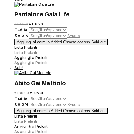
Pantalone Gaia Life
Il
Il
€
167,00
€
116,90
prezzo
prezzo
Taglia
originale
attuale
Colore
Svuota
era:
è:
Pantalone
Aggiungi al carrello
Added
Choose options
Sold out
€167,00.
€116,90.
Gaia
Lista Preferiti
Life
Lista Preferiti
quantità
Aggiungi a Preferiti
Aggiungi a Preferiti
Sale!
Abito Gai Mattiolo
Il
Il
€
180,00
€
126,00
prezzo
prezzo
Taglia
originale
attuale
Colore
Svuota
era:
è:
Abito
Aggiungi al carrello
Added
Choose options
Sold out
€180,00.
€126,00.
Gai
Lista Preferiti
Mattiolo
Lista Preferiti
quantità
Aggiungi a Preferiti
Aggiungi a Preferiti