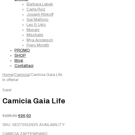
Barbara Lebek
Carla Ruiz
Joseph Ribkoff
Gai Mattiolo
Leo & Ugo
Musani
Mischalis
Mya Accessori
Piero Moretti
PROMO
SHOP
Blog
Contattaci
Home
/
Camicia
/
Camicia Gaia Life
In offerta!
Sale!
Camicia Gaia Life
Il
Il
€
138,00
€
96,60
prezzo
prezzo
SKU:
GE272612825
AVAILABILITY:
originale
attuale
era:
è:
CAMICIA ZAFFEWRANO