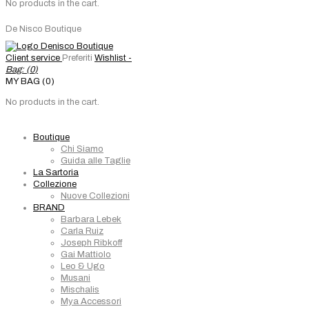
No products in the cart.
De Nisco Boutique
Client service
Preferiti
Wishlist -
Bag: (
0
)
MY BAG (0)
No products in the cart.
Boutique
Chi Siamo
Guida alle Taglie
La Sartoria
Collezione
Nuove Collezioni
BRAND
Barbara Lebek
Carla Ruiz
Joseph Ribkoff
Gai Mattiolo
Leo & Ugo
Musani
Mischalis
Mya Accessori