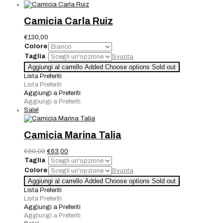
Camicia Carla Ruiz
€
130,00
Colore
Taglia
Svuota
Camicia
Aggiungi al carrello
Added
Choose options
Sold out
Carla
Lista Preferiti
Ruiz
Lista Preferiti
quantità
Aggiungi a Preferiti
Aggiungi a Preferiti
Sale!
Camicia Marina Talia
Il
Il
€
90,00
€
63,00
prezzo
prezzo
Taglia
originale
attuale
Colore
Svuota
era:
è:
Camicia
Aggiungi al carrello
Added
Choose options
Sold out
€90,00.
€63,00.
Marina
Lista Preferiti
Talia
Lista Preferiti
quantità
Aggiungi a Preferiti
Aggiungi a Preferiti