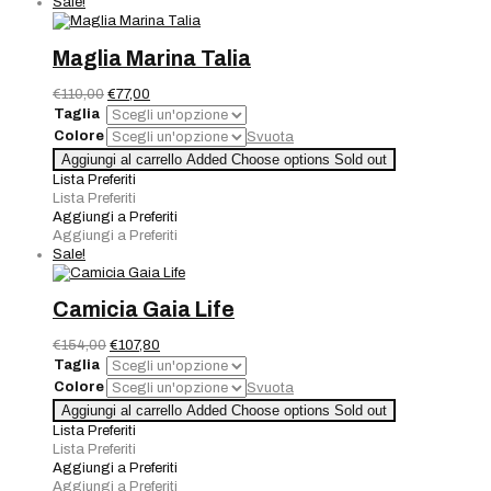
Sale!
Maglia Marina Talia
Il
Il
€
110,00
€
77,00
prezzo
prezzo
Taglia
originale
attuale
Colore
Svuota
era:
è:
Maglia
Aggiungi al carrello
Added
Choose options
Sold out
€110,00.
€77,00.
Marina
Lista Preferiti
Talia
Lista Preferiti
quantità
Aggiungi a Preferiti
Aggiungi a Preferiti
Sale!
Camicia Gaia Life
Il
Il
€
154,00
€
107,80
prezzo
prezzo
Taglia
originale
attuale
Colore
Svuota
era:
è:
Camicia
Aggiungi al carrello
Added
Choose options
Sold out
€154,00.
€107,80.
Gaia
Lista Preferiti
Life
Lista Preferiti
quantità
Aggiungi a Preferiti
Aggiungi a Preferiti