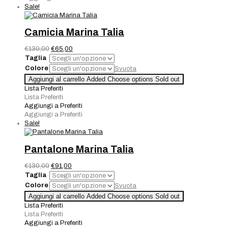
Sale!
Camicia Marina Talia
Il
Il
€
130,00
€
65,00
prezzo
prezzo
Taglia
originale
attuale
Colore
Svuota
era:
è:
Camicia
Aggiungi al carrello
Added
Choose options
Sold out
€130,00.
€65,00.
Marina
Lista Preferiti
Talia
Lista Preferiti
quantità
Aggiungi a Preferiti
Aggiungi a Preferiti
Sale!
Pantalone Marina Talia
Il
Il
€
130,00
€
91,00
prezzo
prezzo
Taglia
originale
attuale
Colore
Svuota
era:
è:
Pantalone
Aggiungi al carrello
Added
Choose options
Sold out
€130,00.
€91,00.
Marina
Lista Preferiti
Talia
Lista Preferiti
quantità
Aggiungi a Preferiti