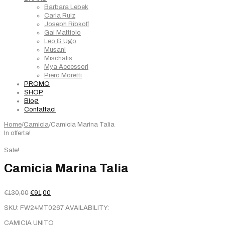
Barbara Lebek
Carla Ruiz
Joseph Ribkoff
Gai Mattiolo
Leo & Ugo
Musani
Mischalis
Mya Accessori
Piero Moretti
PROMO
SHOP
Blog
Contattaci
Home
/
Camicia
/
Camicia Marina Talia
In offerta!
Sale!
Camicia Marina Talia
Il
Il
€
130,00
€
91,00
prezzo
prezzo
SKU:
FW24MT0267
AVAILABILITY:
originale
attuale
era:
è:
CAMICIA UNITO