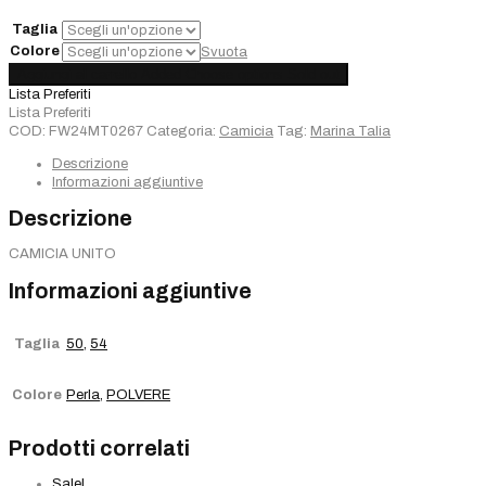
€130,00.
€91,00.
Taglia
Colore
Svuota
Camicia
Aggiungi al carrello
Added
Choose options
Sold out
Marina
Lista Preferiti
Talia
Lista Preferiti
quantità
COD:
FW24MT0267
Categoria:
Camicia
Tag:
Marina Talia
Descrizione
Informazioni aggiuntive
Descrizione
CAMICIA UNITO
Informazioni aggiuntive
Taglia
50
,
54
Colore
Perla
,
POLVERE
Prodotti correlati
Sale!