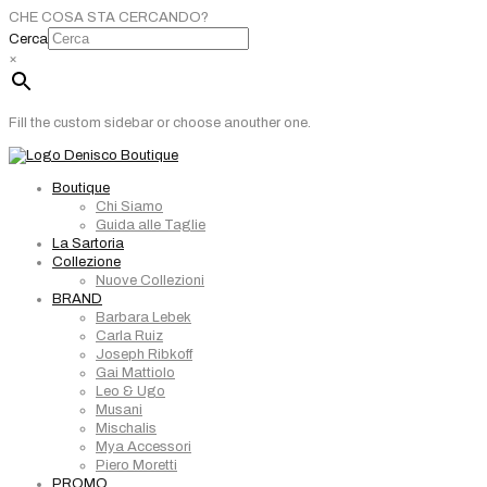
CHE COSA STA CERCANDO?
Cerca
×
Fill the custom sidebar or choose anouther one.
Boutique
Chi Siamo
Guida alle Taglie
La Sartoria
Collezione
Nuove Collezioni
BRAND
Barbara Lebek
Carla Ruiz
Joseph Ribkoff
Gai Mattiolo
Leo & Ugo
Musani
Mischalis
Mya Accessori
Piero Moretti
PROMO