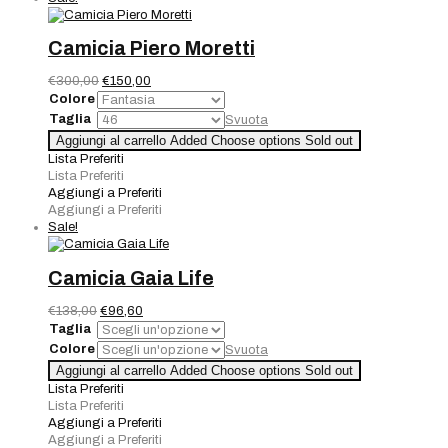
Camicia Piero Moretti
Il
Il
€
300,00
€
150,00
prezzo
prezzo
Colore
originale
attuale
Taglia
Svuota
era:
è:
Camicia
Aggiungi al carrello
Added
Choose options
Sold out
€300,00.
€150,00.
Piero
Lista Preferiti
Moretti
Lista Preferiti
quantità
Aggiungi a Preferiti
Aggiungi a Preferiti
Sale!
Camicia Gaia Life
Il
Il
€
138,00
€
96,60
prezzo
prezzo
Taglia
originale
attuale
Colore
Svuota
era:
è:
Camicia
Aggiungi al carrello
Added
Choose options
Sold out
€138,00.
€96,60.
Gaia
Lista Preferiti
Life
Lista Preferiti
quantità
Aggiungi a Preferiti
Aggiungi a Preferiti