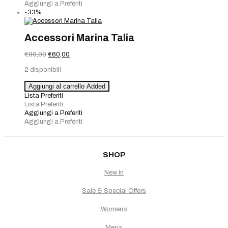
Aggiungi a Preferiti
-33%
Accessori Marina Talia
Il
Il
€
90,00
€
60,00
prezzo
prezzo
2 disponibili
originale
attuale
era:
è:
Accessori
Aggiungi al carrello
Added
€90,00.
€60,00.
Marina
Lista Preferiti
Talia
Lista Preferiti
quantità
Aggiungi a Preferiti
Aggiungi a Preferiti
SHOP
New In
Sale & Special Offers
Women`s
Men`s