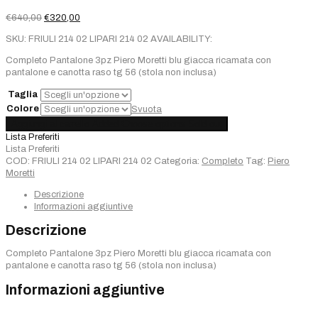
Il
Il
€
640,00
€
320,00
prezzo
prezzo
SKU:
FRIULI 214 02 LIPARI 214 02
AVAILABILITY:
originale
attuale
era:
è:
Completo Pantalone 3pz Piero Moretti blu giacca ricamata con
€640,00.
€320,00.
pantalone e canotta raso tg 56 (stola non inclusa)
Taglia
Colore
Svuota
Completo
Aggiungi al carrello
Added
Choose options
Sold out
3pz
Lista Preferiti
Pantalone
Lista Preferiti
Piero
COD:
FRIULI 214 02 LIPARI 214 02
Categoria:
Completo
Tag:
Piero
Moretti
Moretti
Blu
quantità
Descrizione
Informazioni aggiuntive
Descrizione
Completo Pantalone 3pz Piero Moretti blu giacca ricamata con
pantalone e canotta raso tg 56 (stola non inclusa)
Informazioni aggiuntive