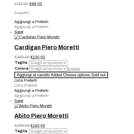
Il
Il
€
110,00
€
88,00
prezzo
prezzo
Esaurito
originale
attuale
era:
è:
Aggiungi a Preferiti
€110,00.
€88,00.
Aggiungi a Preferiti
Sale!
Cardigan Piero Moretti
Il
Il
€
260,00
€
130,00
prezzo
prezzo
Taglia
originale
attuale
Colore
Svuota
era:
è:
Cardigan
Aggiungi al carrello
Added
Choose options
Sold out
€260,00.
€130,00.
Piero
Lista Preferiti
Moretti
Lista Preferiti
quantità
Aggiungi a Preferiti
Aggiungi a Preferiti
Sale!
Abito Piero Moretti
Il
Il
€
290,00
€
145,00
prezzo
prezzo
Taglia