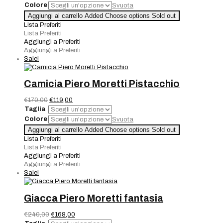
originale
attuale
Colore
Svuota
era:
è:
Abito
Aggiungi al carrello
Added
Choose options
Sold out
€290,00.
€145,00.
Piero
Lista Preferiti
Moretti
Lista Preferiti
quantità
Aggiungi a Preferiti
Aggiungi a Preferiti
Sale!
Camicia Piero Moretti Pistacchio
Il
Il
€
170,00
€
119,00
prezzo
prezzo
Taglia
originale
attuale
Colore
Svuota
era:
è:
Camicia
Aggiungi al carrello
Added
Choose options
Sold out
€170,00.
€119,00.
Piero
Lista Preferiti
Moretti
Lista Preferiti
Pistacchio
Aggiungi a Preferiti
quantità
Aggiungi a Preferiti
Sale!
Giacca Piero Moretti fantasia
Il
Il
€
240,00
€
168,00
prezzo
prezzo