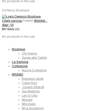
No products in the cart.
De Nisco Boutique
Client service
Preferiti
Wishlist -
Bag: (
0
)
MY BAG (0)
No products in the cart.
Boutique
Chi Siamo
Guida alle Taglie
La Sartoria
Collezione
Nuove Collezioni
BRAND
Barbara Lebek
Carla Ruiz
Joseph Ribkoff
Gai Mattiolo
Leo & Ugo
Musani
Mischalis
Mya Accessori