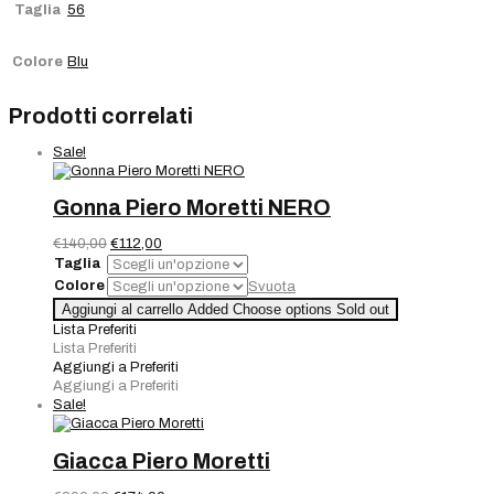
Taglia
56
Colore
Blu
Prodotti correlati
Sale!
Gonna Piero Moretti NERO
Il
Il
€
140,00
€
112,00
prezzo
prezzo
Taglia
originale
attuale
Colore
Svuota
era:
è:
Gonna
Aggiungi al carrello
Added
Choose options
Sold out
€140,00.
€112,00.
Piero
Lista Preferiti
Moretti
Lista Preferiti
NERO
Aggiungi a Preferiti
quantità
Aggiungi a Preferiti
Sale!
Giacca Piero Moretti