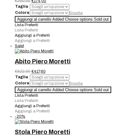
Il
Il
€
290,00
€
174,00
prezzo
prezzo
Taglia
originale
attuale
Colore
Svuota
era:
è:
Giacca
Aggiungi al carrello
Added
Choose options
Sold out
€290,00.
€174,00.
Piero
Lista Preferiti
Moretti
Lista Preferiti
quantità
Aggiungi a Preferiti
Aggiungi a Preferiti
Sale!
Abito Piero Moretti
Il
Il
€
522,00
€
417,60
prezzo
prezzo
Taglia
originale
attuale
Colore
Svuota
era:
è:
Abito
Aggiungi al carrello
Added
Choose options
Sold out
€522,00.
€417,60.
Piero
Lista Preferiti
Moretti
Lista Preferiti
quantità
Aggiungi a Preferiti
Aggiungi a Preferiti
-20%
Stola Piero Moretti