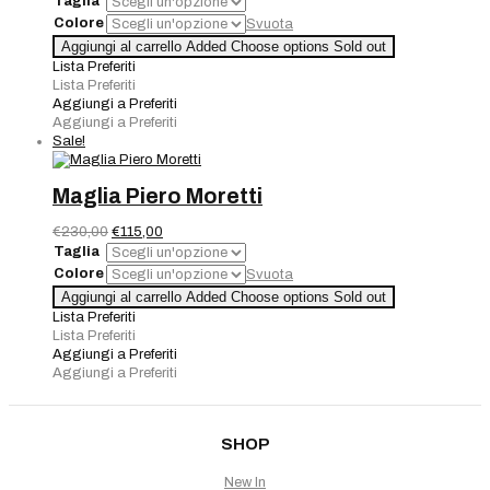
Taglia
originale
attuale
Colore
Svuota
era:
è:
Giacca
Aggiungi al carrello
Added
Choose options
Sold out
€240,00.
€168,00.
Piero
Lista Preferiti
Moretti
Lista Preferiti
fantasia
Aggiungi a Preferiti
quantità
Aggiungi a Preferiti
Sale!
Maglia Piero Moretti
Il
Il
€
230,00
€
115,00
prezzo
prezzo
Taglia
originale
attuale
Colore
Svuota
era:
è:
Maglia
Aggiungi al carrello
Added
Choose options
Sold out
€230,00.
€115,00.
Piero
Lista Preferiti
Moretti
Lista Preferiti
quantità
Aggiungi a Preferiti
Aggiungi a Preferiti
SHOP
New In