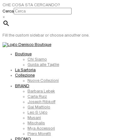
CHE COSA STA CERCANDO?
Cerca
×
Fill the custom sidebar or choose anouther one.
Boutique
Chi Siamo
Guida alle Taglie
La Sartoria
Collezione
Nuove Collezioni
BRAND
Barbara Lebek
Carla Ruiz
Joseph Ribkoff
Gai Mattiolo
Leo & Ugo
Musani
Mischalis
Mya Accessori
Piero Moretti
PROMO