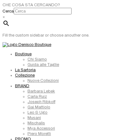
CHE COSA STA CERCANDO?
Cerca
×
Fill the custom sidebar or choose anouther one.
Boutique
Chi Siamo
Guida alle Taglie
La Sartoria
Collezione
Nuove Collezioni
BRAND
Barbara Lebek
Carla Ruiz
Joseph Ribkoff
Gai Mattiolo
Leo & Ugo
Musani
Mischalis
Mya Accessori
Piero Moretti
PROMO