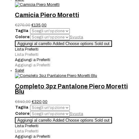
Camicia Piero Moretti
Il
Il
€
270,00
€
135,00
prezzo
prezzo
Taglia
originale
attuale
Colore
Svuota
era:
è:
Camicia
Aggiungi al carrello
Added
Choose options
Sold out
€270,00.
€135,00.
Piero
Lista Preferiti
Moretti
Lista Preferiti
quantità
Aggiungi a Preferiti
Aggiungi a Preferiti
Sale!
Completo 3pz Pantalone Piero Moretti
Blu
Il
Il
€
640,00
€
320,00
prezzo
prezzo
Taglia
originale
attuale
Colore
Svuota
era:
è:
Completo
Aggiungi al carrello
Added
Choose options
Sold out
€640,00.
€320,00.
3pz
Lista Preferiti
Pantalone
Lista Preferiti
Piero
Aggiungi a Preferiti