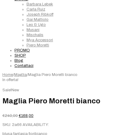
Barbara Lebek
Carla Ruiz
Joseph Ribkoff
Gai Mattiolo
Leo & Ugo
Musani
Mischalis
Mya Accessori
Piero Moretti
PROMO
SHOP
Blog
Contattaci
Home
/
Maglia
/
Maglia Piero Moretti bianco
In offerta!
Sale!
New
Maglia Piero Moretti bianco
Il
Il
€
240,00
€
168,00
prezzo
prezzo
SKU:
2a66
AVAILABILITY:
originale
attuale
era:
è:
blusa fantasia fioribianco