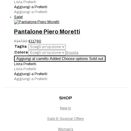
Piero
Lista Preferiti
Moretti
Aggiungi a Preferiti
NERO
Aggiungi a Preferiti
quantità
Sale!
Pantalone Piero Moretti
Il
Il
€
147,00
€
117,60
prezzo
prezzo
Taglia
originale
attuale
Colore
Svuota
era:
è:
Pantalone
Aggiungi al carrello
Added
Choose options
Sold out
€147,00.
€117,60.
Piero
Lista Preferiti
Moretti
Lista Preferiti
quantità
Aggiungi a Preferiti
Aggiungi a Preferiti
SHOP
New In
Sale & Special Offers
Women`s