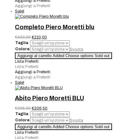
Aggiungi a Preferiti
Aggiungi a Preferiti
Sale!
Completo Piero Moretti blu
Il
Il
€
420,00
€
210,00
prezzo
prezzo
Taglia
originale
attuale
Colore
Svuota
era:
è:
Completo
Aggiungi al carrello
Added
Choose options
Sold out
€420,00.
€210,00.
Piero
Lista Preferiti
Moretti
Lista Preferiti
blu
Aggiungi a Preferiti
quantità
Aggiungi a Preferiti
Sale!
Abito Piero Moretti BLU
Il
Il
€
295,00
€
206,50
prezzo
prezzo
Taglia
originale
attuale
Colore
Svuota
era:
è:
Abito
Aggiungi al carrello
Added
Choose options
Sold out
€295,00.
€206,50.
Piero
Lista Preferiti
Moretti
Lista Preferiti