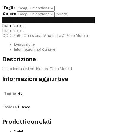
€240,00.
€168,00.
Taglia
Colore
Svuota
Maglia
Aggiungi al carrello
Added
Choose options
Sold out
Piero
Lista Preferiti
Moretti
Lista Preferiti
bianco
COD:
2a66
Categoria:
Maglia
Tag:
Piero Moretti
quantità
Descrizione
Informazioni aggiuntive
Descrizione
blusa fantasia fiori bianco Piero Moretti
Informazioni aggiuntive
Taglia
46
Colore
Bianco
Prodotti correlati
Sale!