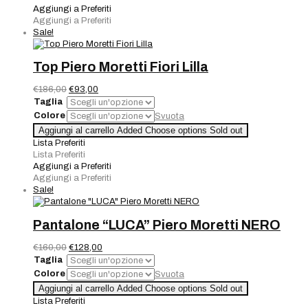
BLU
Aggiungi a Preferiti
quantità
Aggiungi a Preferiti
Sale!
Top Piero Moretti Fiori Lilla
Il
Il
€
186,00
€
93,00
prezzo
prezzo
Taglia
originale
attuale
Colore
Svuota
era:
è:
Top
Aggiungi al carrello
Added
Choose options
Sold out
€186,00.
€93,00.
Piero
Lista Preferiti
Moretti
Lista Preferiti
Fiori
Aggiungi a Preferiti
Lilla
Aggiungi a Preferiti
quantità
Sale!
Pantalone “LUCA” Piero Moretti NERO
Il
Il
€
160,00
€
128,00
prezzo
prezzo
Taglia
originale
attuale
Colore
Svuota
era:
è:
Pantalone
Aggiungi al carrello
Added
Choose options
Sold out
€160,00.
€128,00.
"LUCA"
Lista Preferiti