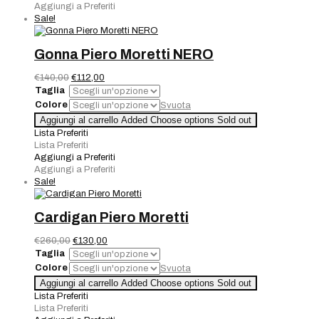
Moretti
Aggiungi a Preferiti
Blu
Sale!
quantità
Gonna Piero Moretti NERO
Il
Il
€
140,00
€
112,00
prezzo
prezzo
Taglia
originale
attuale
Colore
Svuota
era:
è:
Gonna
Aggiungi al carrello
Added
Choose options
Sold out
€140,00.
€112,00.
Piero
Lista Preferiti
Moretti
Lista Preferiti
NERO
Aggiungi a Preferiti
quantità
Aggiungi a Preferiti
Sale!
Cardigan Piero Moretti
Il
Il
€
260,00
€
130,00
prezzo
prezzo
Taglia
originale
attuale
Colore
Svuota
era:
è:
Cardigan
Aggiungi al carrello
Added
Choose options
Sold out
€260,00.
€130,00.
Piero
Lista Preferiti
Moretti
Lista Preferiti
quantità