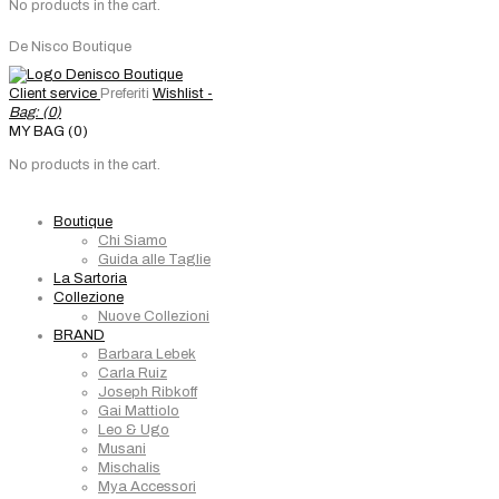
No products in the cart.
De Nisco Boutique
Client service
Preferiti
Wishlist -
Bag: (
0
)
MY BAG (0)
No products in the cart.
Boutique
Chi Siamo
Guida alle Taglie
La Sartoria
Collezione
Nuove Collezioni
BRAND
Barbara Lebek
Carla Ruiz
Joseph Ribkoff
Gai Mattiolo
Leo & Ugo
Musani
Mischalis
Mya Accessori