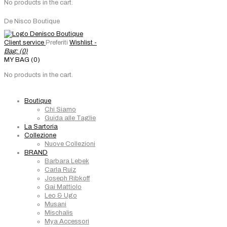
No products in the cart.
De Nisco Boutique
Client service
Preferiti
Wishlist -
Bag: (
0
)
MY BAG (0)
No products in the cart.
Boutique
Chi Siamo
Guida alle Taglie
La Sartoria
Collezione
Nuove Collezioni
BRAND
Barbara Lebek
Carla Ruiz
Joseph Ribkoff
Gai Mattiolo
Leo & Ugo
Musani
Mischalis
Mya Accessori