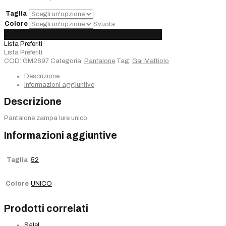
€120,00.
€84,00.
Taglia
Colore
Svuota
Pantalone
Aggiungi al carrello
Added
Choose options
Sold out
Gai
Lista Preferiti
Mattiolo
Lista Preferiti
quantità
COD:
GM2697
Categoria:
Pantalone
Tag:
Gai Mattiolo
Descrizione
Informazioni aggiuntive
Descrizione
Pantalone zampa lure unico
Informazioni aggiuntive
Taglia
52
Colore
UNICO
Prodotti correlati
Sale!