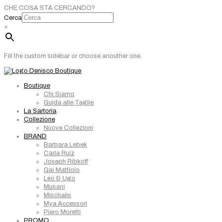
CHE COSA STA CERCANDO?
Cerca
×
Fill the custom sidebar or choose anouther one.
Boutique
Chi Siamo
Guida alle Taglie
La Sartoria
Collezione
Nuove Collezioni
BRAND
Barbara Lebek
Carla Ruiz
Joseph Ribkoff
Gai Mattiolo
Leo & Ugo
Musani
Mischalis
Mya Accessori
Piero Moretti
PROMO