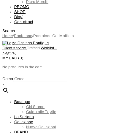
Piero Moretti
PROMO
SHOP
Blog
Contattaci
Search
Home
/
Pantalone
/
Pantalone Gai Mattiolo
Client service
Preferiti
Wishlist -
Bag: (
0
)
MY BAG (0)
No products in the cart.
Cerca
×
Boutique
Chi Siamo
Guida alle Taglie
La Sartoria
Collezione
Nuove Collezioni
BRAND