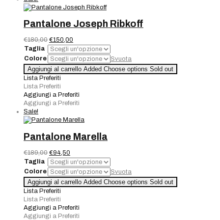
Pantalone Joseph Ribkoff
Il
Il
€
180,00
€
150,00
prezzo
prezzo
Taglia
originale
attuale
Colore
Svuota
era:
è:
Pantalone
Aggiungi al carrello
Added
Choose options
Sold out
€180,00.
€150,00.
Joseph
Lista Preferiti
Ribkoff
Lista Preferiti
quantità
Aggiungi a Preferiti
Aggiungi a Preferiti
Sale!
Pantalone Marella
Il
Il
€
189,00
€
94,50
prezzo
prezzo
Taglia
originale
attuale
Colore
Svuota
era:
è:
Pantalone
Aggiungi al carrello
Added
Choose options
Sold out
€189,00.
€94,50.
Marella
Lista Preferiti
quantità
Lista Preferiti
Aggiungi a Preferiti
Aggiungi a Preferiti