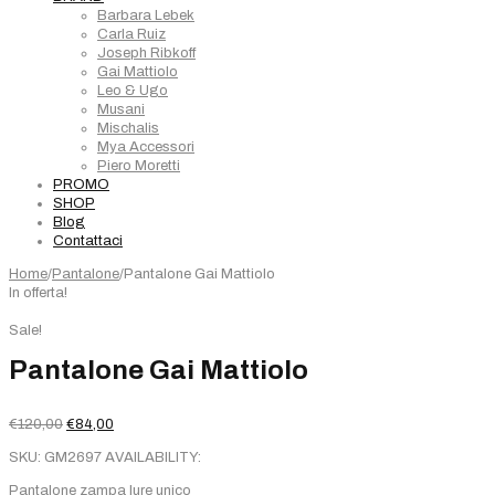
Barbara Lebek
Carla Ruiz
Joseph Ribkoff
Gai Mattiolo
Leo & Ugo
Musani
Mischalis
Mya Accessori
Piero Moretti
PROMO
SHOP
Blog
Contattaci
Home
/
Pantalone
/
Pantalone Gai Mattiolo
In offerta!
Sale!
Pantalone Gai Mattiolo
Il
Il
€
120,00
€
84,00
prezzo
prezzo
SKU:
GM2697
AVAILABILITY:
originale
attuale
era:
è:
Pantalone zampa lure unico