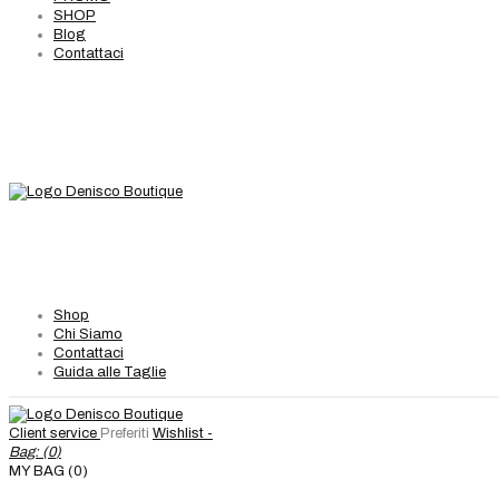
SHOP
Blog
Contattaci
Shop
Chi Siamo
Contattaci
Guida alle Taglie
Client service
Preferiti
Wishlist -
Bag: (
0
)
MY BAG (0)