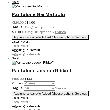
Sale!
Pantalone Gai Mattiolo
Il
Il
€
120,00
€
84,00
prezzo
prezzo
Taglia
originale
attuale
Colore
Svuota
era:
è:
Pantalone
Aggiungi al carrello
Added
Choose options
Sold out
€120,00.
€84,00.
Gai
Lista Preferiti
Mattiolo
Lista Preferiti
quantità
Aggiungi a Preferiti
Aggiungi a Preferiti
Sale!
Pantalone Joseph Ribkoff
Il
Il
€
190,00
€
133,00
prezzo
prezzo
Colore
originale
attuale
Taglia
Svuota
era:
è:
Pantalone
Aggiungi al carrello
Added
Choose options
Sold out
€190,00.
€133,00.
Joseph
Lista Preferiti
Ribkoff
Lista Preferiti
quantità
Aggiungi a Preferiti