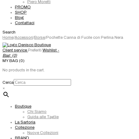
Piero Moretti
PROMO
SHOP
Blog
Contattaci
Search
Home
/
Accessori
/
Borse
/
Pochette Canna di Fucile con Perlina Nera
Client service
Preferiti
Wishlist -
Bag: (
0
)
MY BAG (0)
No products in the cart.
Cerca
×
Boutique
Chi Siamo
Guida alle Taglie
La Sartoria
Collezione
Nuove Collezioni
BRAND