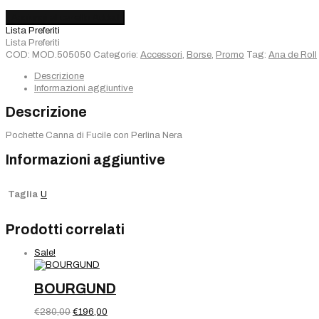
Pochette
Aggiungi al carrello
Added
Canna
Lista Preferiti
di
Lista Preferiti
Fucile
COD:
MOD.505050
Categorie:
Accessori
,
Borse
,
Promo
Tag:
Ana de Roll
con
Perlina
Descrizione
Nera
Informazioni aggiuntive
quantità
Descrizione
Pochette Canna di Fucile con Perlina Nera
Informazioni aggiuntive
Taglia
U
Prodotti correlati
Sale!
BOURGUND
Il
Il
€
280,00
€
196,00