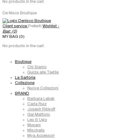
No products in the cart.
De Nisco Boutique
Client service
Preferiti
Wishlist -
Bag: (
0
)
MY BAG (0)
No products in the cart.
Boutique
Chi Siamo
Guida alle Taglie
La Sartoria
Collezione
Nuove Collezioni
BRAND
Barbara Lebek
Carla Ruiz
Joseph Ribkoff
Gai Mattiolo
Leo & Ugo
Musani
Mischalis
Mya Accessori