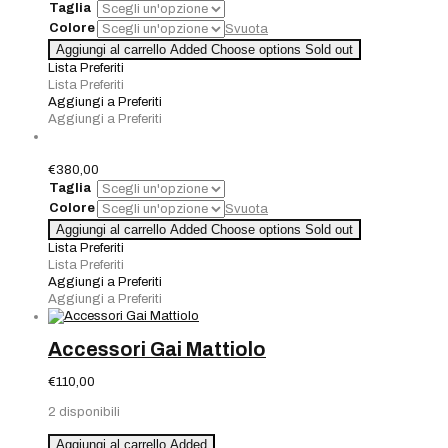
prezzo
prezzo
Taglia
originale
attuale
Colore
Svuota
era:
è:
BOURGUND
Aggiungi al carrello
Added
Choose options
Sold out
€280,00.
€196,00.
quantità
Lista Preferiti
Lista Preferiti
Aggiungi a Preferiti
Aggiungi a Preferiti
€
380,00
Taglia
Colore
Svuota
Quantità
Aggiungi al carrello
Added
Choose options
Sold out
Lista Preferiti
Lista Preferiti
Aggiungi a Preferiti
Aggiungi a Preferiti
Accessori Gai Mattiolo
€
110,00
2 disponibili
Accessori
Aggiungi al carrello
Added