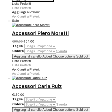
Gai
Lista Preferiti
Mattiolo
Lista Preferiti
quantità
Aggiungi a Preferiti
Aggiungi a Preferiti
Sale!
Accessori Piero Moretti
Il
Il
€
90,00
€
54,00
prezzo
prezzo
Taglia
originale
attuale
Colore
Svuota
era:
è:
Accessori
Aggiungi al carrello
Added
Choose options
Sold out
€90,00.
€54,00.
Piero
Lista Preferiti
Moretti
Lista Preferiti
quantità
Aggiungi a Preferiti
Aggiungi a Preferiti
Accessori Carla Ruiz
€
150,00
Taglia
Colore
Svuota
Accessori
Aggiungi al carrello
Added
Choose options
Sold out