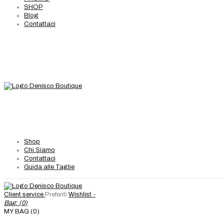
SHOP
Blog
Contattaci
Shop
Chi Siamo
Contattaci
Guida alle Taglie
Client service
Preferiti
Wishlist -
Bag: (
0
)
MY BAG (0)