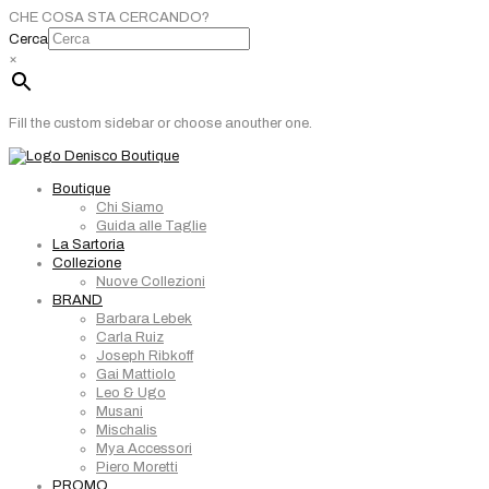
CHE COSA STA CERCANDO?
Cerca
×
Fill the custom sidebar or choose anouther one.
Boutique
Chi Siamo
Guida alle Taglie
La Sartoria
Collezione
Nuove Collezioni
BRAND
Barbara Lebek
Carla Ruiz
Joseph Ribkoff
Gai Mattiolo
Leo & Ugo
Musani
Mischalis
Mya Accessori
Piero Moretti
PROMO