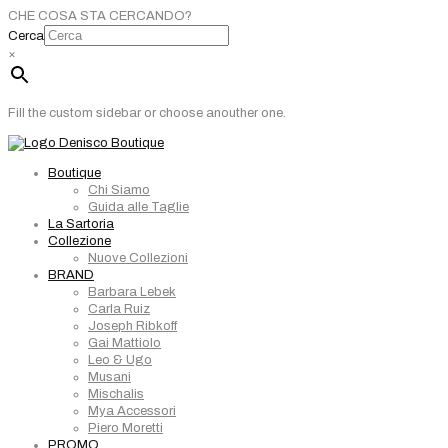
CHE COSA STA CERCANDO?
Cerca
×
Fill the custom sidebar or choose anouther one.
Boutique
Chi Siamo
Guida alle Taglie
La Sartoria
Collezione
Nuove Collezioni
BRAND
Barbara Lebek
Carla Ruiz
Joseph Ribkoff
Gai Mattiolo
Leo & Ugo
Musani
Mischalis
Mya Accessori
Piero Moretti
PROMO