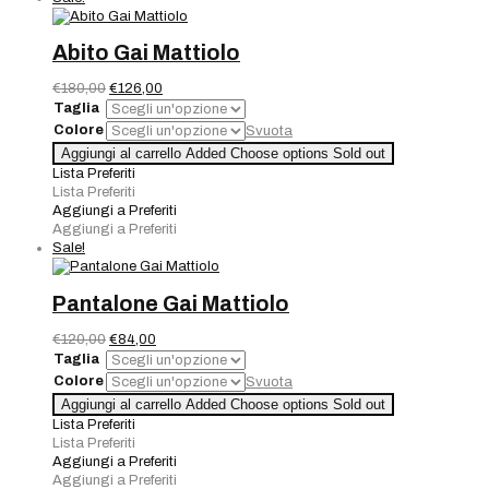
Abito Gai Mattiolo
Il
Il
€
180,00
€
126,00
prezzo
prezzo
Taglia
originale
attuale
Colore
Svuota
era:
è:
Abito
Aggiungi al carrello
Added
Choose options
Sold out
€180,00.
€126,00.
Gai
Lista Preferiti
Mattiolo
Lista Preferiti
quantità
Aggiungi a Preferiti
Aggiungi a Preferiti
Sale!
Pantalone Gai Mattiolo
Il
Il
€
120,00
€
84,00
prezzo
prezzo
Taglia
originale
attuale
Colore
Svuota
era:
è:
Pantalone
Aggiungi al carrello
Added
Choose options
Sold out
€120,00.
€84,00.
Gai
Lista Preferiti
Mattiolo
Lista Preferiti
quantità
Aggiungi a Preferiti
Aggiungi a Preferiti