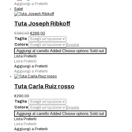
Aggiungi a Preferiti
Sale!
Tuta Joseph Ribkoff
Il
Il
€
380,00
€
266,00
prezzo
prezzo
Taglia
originale
attuale
Colore
Svuota
era:
è:
Tuta
Aggiungi al carrello
Added
Choose options
Sold out
€380,00.
€266,00.
Joseph
Lista Preferiti
Ribkoff
Lista Preferiti
quantità
Aggiungi a Preferiti
Aggiungi a Preferiti
Tuta Carla Ruiz rosso
€
290,00
Taglia
Colore
Svuota
Tuta
Aggiungi al carrello
Added
Choose options
Sold out
Carla
Lista Preferiti
Ruiz
Lista Preferiti
rosso
Aggiungi a Preferiti