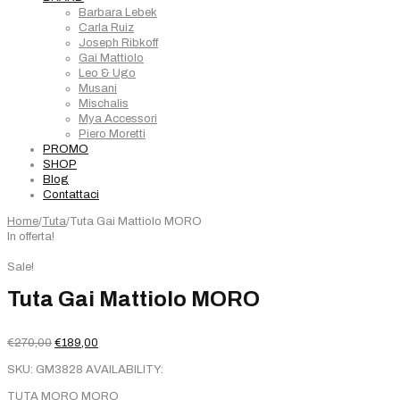
Barbara Lebek
Carla Ruiz
Joseph Ribkoff
Gai Mattiolo
Leo & Ugo
Musani
Mischalis
Mya Accessori
Piero Moretti
PROMO
SHOP
Blog
Contattaci
Home
/
Tuta
/
Tuta Gai Mattiolo MORO
In offerta!
Sale!
Tuta Gai Mattiolo MORO
Il
Il
€
270,00
€
189,00
prezzo
prezzo
SKU:
GM3828
AVAILABILITY:
originale
attuale
era:
è:
TUTA MORO MORO