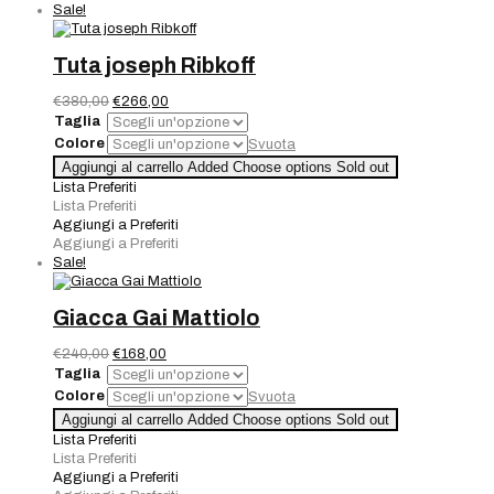
Sale!
Tuta joseph Ribkoff
Il
Il
€
380,00
€
266,00
prezzo
prezzo
Taglia
originale
attuale
Colore
Svuota
era:
è:
Tuta
Aggiungi al carrello
Added
Choose options
Sold out
€380,00.
€266,00.
joseph
Lista Preferiti
Ribkoff
Lista Preferiti
quantità
Aggiungi a Preferiti
Aggiungi a Preferiti
Sale!
Giacca Gai Mattiolo
Il
Il
€
240,00
€
168,00
prezzo
prezzo
Taglia
originale
attuale
Colore
Svuota
era:
è:
Giacca
Aggiungi al carrello
Added
Choose options
Sold out
€240,00.
€168,00.
Gai
Lista Preferiti
Mattiolo
Lista Preferiti
quantità
Aggiungi a Preferiti