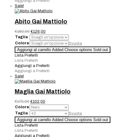
Aggiungi a Preferiti
Sale!
Abito Gai Mattiolo
Il
Il
€
180,00
€
126,00
prezzo
prezzo
Taglia
originale
attuale
Colore
Svuota
era:
è:
Abito
Aggiungi al carrello
Added
Choose options
Sold out
€180,00.
€126,00.
Gai
Lista Preferiti
Mattiolo
Lista Preferiti
quantità
Aggiungi a Preferiti
Aggiungi a Preferiti
Sale!
Maglia Gai Mattiolo
Il
Il
€
170,00
€
102,00
prezzo
prezzo
Colore
originale
attuale
Taglia
Svuota
era:
è:
Maglia
Aggiungi al carrello
Added
Choose options
Sold out
€170,00.
€102,00.
Gai
Lista Preferiti
Mattiolo
Lista Preferiti
quantità
Aggiungi a Preferiti