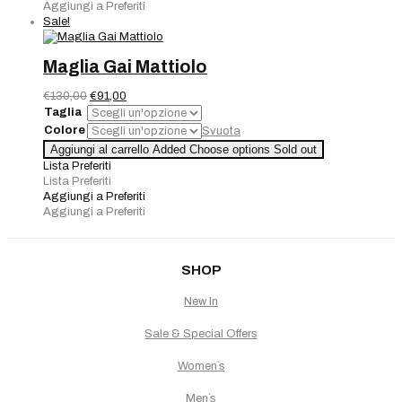
quantità
Aggiungi a Preferiti
Sale!
Maglia Gai Mattiolo
Il
Il
€
130,00
€
91,00
prezzo
prezzo
Taglia
originale
attuale
Colore
Svuota
era:
è:
Maglia
Aggiungi al carrello
Added
Choose options
Sold out
€130,00.
€91,00.
Gai
Lista Preferiti
Mattiolo
Lista Preferiti
quantità
Aggiungi a Preferiti
Aggiungi a Preferiti
SHOP
New In
Sale & Special Offers
Women`s
Men`s