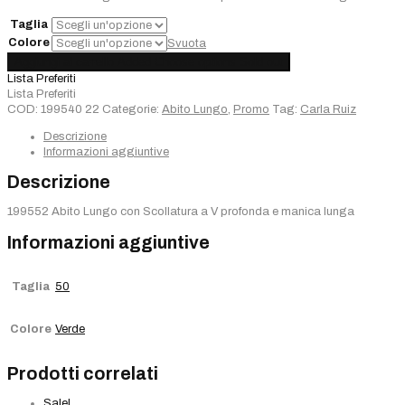
Taglia
Colore
Svuota
Abito
Aggiungi al carrello
Added
Choose options
Sold out
Lungo
Lista Preferiti
Carla
Lista Preferiti
Ruiz
COD:
199540 22
Categorie:
Abito Lungo
,
Promo
Tag:
Carla Ruiz
quantità
Descrizione
Informazioni aggiuntive
Descrizione
199552 Abito Lungo con Scollatura a V profonda e manica lunga
Informazioni aggiuntive
Taglia
50
Colore
Verde
Prodotti correlati
Sale!