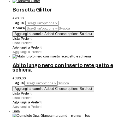
e
giacca
Borsetta Glitter
con
inserti
€
90,00
ricamati
Taglia
quantità
Colore
Svuota
Borsetta
Aggiungi al carrello
Added
Choose options
Sold out
Glitter
Lista Preferiti
quantità
Lista Preferiti
Aggiungi a Preferiti
Aggiungi a Preferiti
Abito lungo nero con inserto rete petto e
schiena
€
380,00
Taglia
Svuota
Abito
Aggiungi al carrello
Added
Choose options
Sold out
lungo
Lista Preferiti
nero
Lista Preferiti
con
Aggiungi a Preferiti
inserto
Aggiungi a Preferiti
rete
Sale!
petto