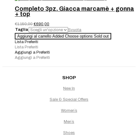
e
schiena
Completo 3pz. Giacca marcamè + gonna
quantità
+ top
Il
Il
€
1.150,00
€
690,00
prezzo
prezzo
Taglia
Svuota
originale
attuale
Completo
Aggiungi al carrello
Added
Choose options
Sold out
era:
è:
3pz.
Lista Preferiti
€1.150,00.
€690,00.
Giacca
Lista Preferiti
marcamè
Aggiungi a Preferiti
+
Aggiungi a Preferiti
gonna
+
top
quantità
SHOP
New In
Sale & Special Offers
Women`s
Men`s
Shoes