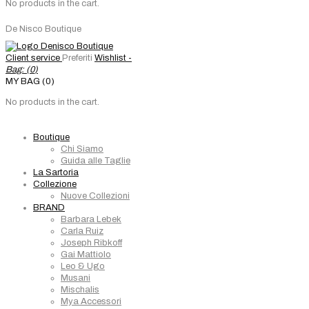
No products in the cart.
De Nisco Boutique
Client service
Preferiti
Wishlist -
Bag: (
0
)
MY BAG (0)
No products in the cart.
Boutique
Chi Siamo
Guida alle Taglie
La Sartoria
Collezione
Nuove Collezioni
BRAND
Barbara Lebek
Carla Ruiz
Joseph Ribkoff
Gai Mattiolo
Leo & Ugo
Musani
Mischalis
Mya Accessori