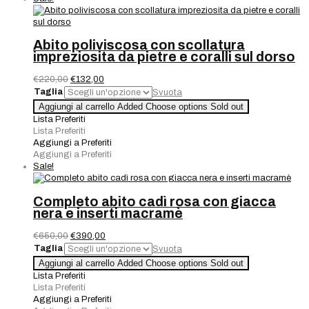
Abito poliviscosa con scollatura
impreziosita da pietre e coralli sul dorso
Il
Il
€
220,00
€
132,00
prezzo
prezzo
Taglia
Svuota
originale
attuale
Abito
Aggiungi al carrello
Added
Choose options
Sold out
era:
è:
poliviscosa
Lista Preferiti
€220,00.
€132,00.
con
Lista Preferiti
scollatura
Aggiungi a Preferiti
impreziosita
Aggiungi a Preferiti
da
Sale!
pietre
e
coralli
Completo abito cadì rosa con giacca
sul
nera e inserti macramè
dorso
quantità
Il
Il
€
650,00
€
390,00
prezzo
prezzo
Taglia
Svuota
originale
attuale
Completo
Aggiungi al carrello
Added
Choose options
Sold out
era:
è:
abito
Lista Preferiti
€650,00.
€390,00.
cadì
Lista Preferiti
rosa
Aggiungi a Preferiti
con