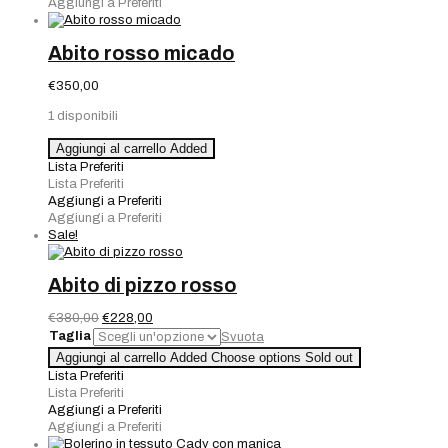
Aggiungi a Preferiti
giacca
nera
e
Abito rosso micado
inserti
macramè
€
350,00
quantità
1 disponibili
Abito
Aggiungi al carrello
Added
rosso
Lista Preferiti
micado
Lista Preferiti
quantità
Aggiungi a Preferiti
Aggiungi a Preferiti
Sale!
Abito di pizzo rosso
Il
Il
€
380,00
€
228,00
prezzo
prezzo
Taglia
Svuota
originale
attuale
Abito
Aggiungi al carrello
Added
Choose options
Sold out
era:
è:
di
Lista Preferiti
€380,00.
€228,00.
pizzo
Lista Preferiti
rosso
Aggiungi a Preferiti
quantità
Aggiungi a Preferiti