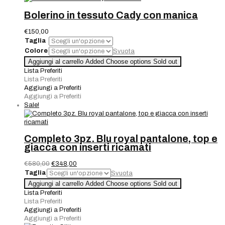
Bolerino in tessuto Cady con manica
€
150,00
Taglia
Colore
Svuota
Bolerino
Aggiungi al carrello
Added
Choose options
Sold out
in
Lista Preferiti
tessuto
Lista Preferiti
Cady
Aggiungi a Preferiti
con
Aggiungi a Preferiti
manica
Sale!
quantità
Completo 3pz. Blu royal pantalone, top e
giacca con inserti ricamati
Il
Il
€
580,00
€
348,00
prezzo
prezzo
Taglia
Svuota
originale
attuale
Completo
Aggiungi al carrello
Added
Choose options
Sold out
era:
è:
3pz.
Lista Preferiti
€580,00.
€348,00.
Blu
Lista Preferiti
royal
Aggiungi a Preferiti
pantalone,
Aggiungi a Preferiti
top