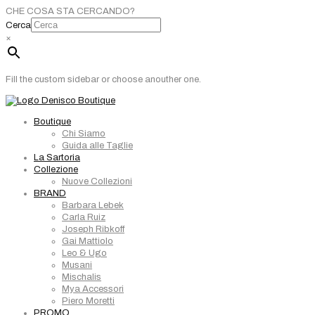
CHE COSA STA CERCANDO?
Cerca
×
Fill the custom sidebar or choose anouther one.
Boutique
Chi Siamo
Guida alle Taglie
La Sartoria
Collezione
Nuove Collezioni
BRAND
Barbara Lebek
Carla Ruiz
Joseph Ribkoff
Gai Mattiolo
Leo & Ugo
Musani
Mischalis
Mya Accessori
Piero Moretti
PROMO