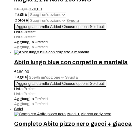
Il
Il
€
130,00
€
78,00
prezzo
prezzo
Taglia
originale
attuale
Colore
Svuota
era:
è:
Maglia
Aggiungi al carrello
Added
Choose options
Sold out
€130,00.
€78,00.
1/2
Lista Preferiti
M
Lista Preferiti
Nero
Aggiungi a Preferiti
100%WO
Aggiungi a Preferiti
quantità
Abito lungo blue con corpetto e mantella
€
480,00
Taglia
Svuota
Abito
Aggiungi al carrello
Added
Choose options
Sold out
lungo
Lista Preferiti
blue
Lista Preferiti
con
Aggiungi a Preferiti
corpetto
Aggiungi a Preferiti
e
Sale!
mantella
quantità
Completo Abito pizzo nero gucci + giacca