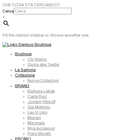
CHE COSA STA CERCANDO?
Cerca
×
Fill the custom sidebar or choose anouther one.
Boutique
Chi Siamo
Guida alle Taglie
La Sartoria
Collezione
Nuove Collezioni
BRAND
Barbara Lebek
Carla Ruiz
Joseph Ribkoff
Gai Mattiolo
Leo & Ugo
Musani
Mischalis
Mya Accessori
Piero Moretti
PROMO