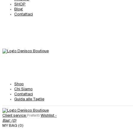
SHOP
Blog
Contattaci
Shop
Chi Siamo
Contattaci
Guida alle Taglie
Client service
Preferiti
Wishlist -
Bag: (
0
)
MY BAG (0)