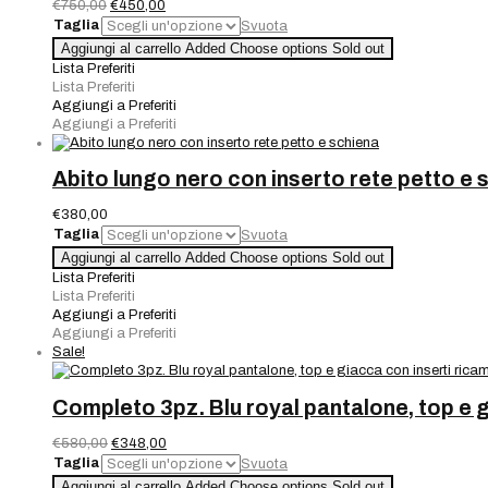
Il
Il
€
750,00
€
450,00
prezzo
prezzo
Taglia
Svuota
originale
attuale
Completo
Aggiungi al carrello
Added
Choose options
Sold out
era:
è:
Abito
Lista Preferiti
€750,00.
€450,00.
pizzo
Lista Preferiti
nero
Aggiungi a Preferiti
gucci
Aggiungi a Preferiti
+
giacca
cady
Abito lungo nero con inserto rete petto e 
nera
quantità
€
380,00
Taglia
Svuota
Abito
Aggiungi al carrello
Added
Choose options
Sold out
lungo
Lista Preferiti
nero
Lista Preferiti
con
Aggiungi a Preferiti
inserto
Aggiungi a Preferiti
rete
Sale!
petto
e
schiena
Completo 3pz. Blu royal pantalone, top e g
quantità
Il
Il
€
580,00
€
348,00
prezzo
prezzo
Taglia
Svuota
originale
attuale
Completo
Aggiungi al carrello
Added
Choose options
Sold out