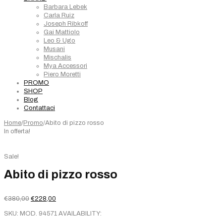
Barbara Lebek
Carla Ruiz
Joseph Ribkoff
Gai Mattiolo
Leo & Ugo
Musani
Mischalis
Mya Accessori
Piero Moretti
PROMO
SHOP
Blog
Contattaci
Home
/
Promo
/
Abito di pizzo rosso
In offerta!
Sale!
Abito di pizzo rosso
Il
Il
€
380,00
€
228,00
prezzo
prezzo
SKU:
MOD. 94571
AVAILABILITY:
originale
attuale