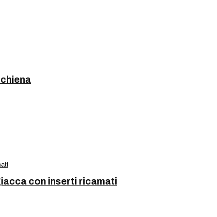
schiena
iacca con inserti ricamati