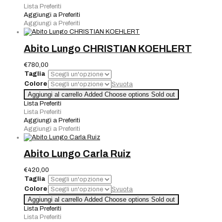
CHRISTIAN
Lista Preferiti
KOEHLERT
Aggiungi a Preferiti
quantità
Aggiungi a Preferiti
Abito Lungo CHRISTIAN KOEHLERT
€
780,00
Taglia
Colore
Svuota
Abito
Aggiungi al carrello
Added
Choose options
Sold out
Lungo
Lista Preferiti
CHRISTIAN
Lista Preferiti
KOEHLERT
Aggiungi a Preferiti
quantità
Aggiungi a Preferiti
Abito Lungo Carla Ruiz
€
420,00
Taglia
Colore
Svuota
Abito
Aggiungi al carrello
Added
Choose options
Sold out
Lungo
Lista Preferiti
Carla
Lista Preferiti