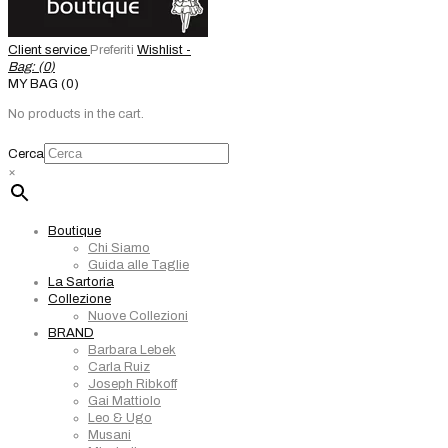
Client service
Preferiti
Wishlist -
Bag: (
0
)
MY BAG (0)
No products in the cart.
Cerca
×
Boutique
Chi Siamo
Guida alle Taglie
La Sartoria
Collezione
Nuove Collezioni
BRAND
Barbara Lebek
Carla Ruiz
Joseph Ribkoff
Gai Mattiolo
Leo & Ugo
Musani