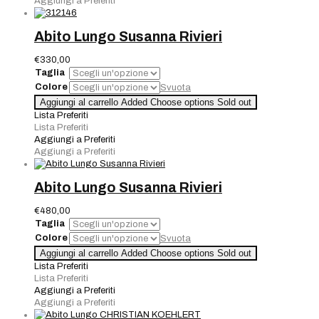
Aggiungi a Preferiti
Abito Lungo Susanna Rivieri
€
330,00
Taglia
Colore
Svuota
Abito
Aggiungi al carrello
Added
Choose options
Sold out
Lungo
Lista Preferiti
Susanna
Lista Preferiti
Rivieri
Aggiungi a Preferiti
quantità
Aggiungi a Preferiti
Abito Lungo Susanna Rivieri
€
480,00
Taglia
Colore
Svuota
Abito
Aggiungi al carrello
Added
Choose options
Sold out
Lungo
Lista Preferiti
Susanna
Lista Preferiti
Rivieri
Aggiungi a Preferiti
quantità
Aggiungi a Preferiti