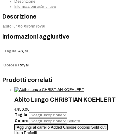
Descrizione
Informazioni aggiuntive
Descrizione
abito lungo giro/m royal
Informazioni aggiuntive
Taglia
46
,
50
Colore
Royal
Prodotti correlati
Abito Lungo CHRISTIAN KOEHLERT
€
450,00
Taglia
Colore
Svuota
Abito
Aggiungi al carrello
Added
Choose options
Sold out
Lungo
Lista Preferiti