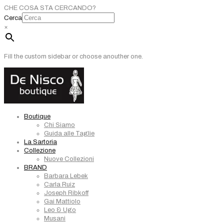
CHE COSA STA CERCANDO?
Cerca
×
Fill the custom sidebar or choose anouther one.
Boutique
Chi Siamo
Guida alle Taglie
La Sartoria
Collezione
Nuove Collezioni
BRAND
Barbara Lebek
Carla Ruiz
Joseph Ribkoff
Gai Mattiolo
Leo & Ugo
Musani