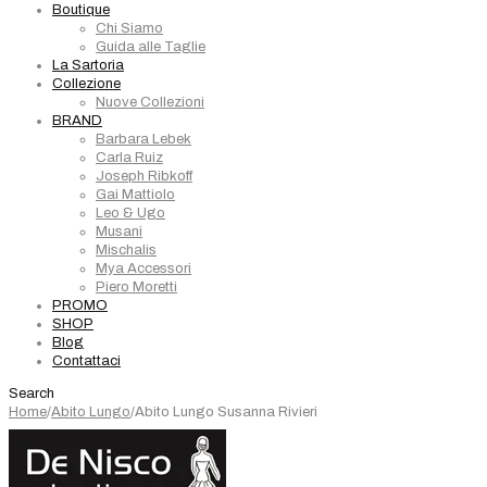
Boutique
Chi Siamo
Guida alle Taglie
La Sartoria
Collezione
Nuove Collezioni
BRAND
Barbara Lebek
Carla Ruiz
Joseph Ribkoff
Gai Mattiolo
Leo & Ugo
Musani
Mischalis
Mya Accessori
Piero Moretti
PROMO
SHOP
Blog
Contattaci
Search
Home
/
Abito Lungo
/
Abito Lungo Susanna Rivieri