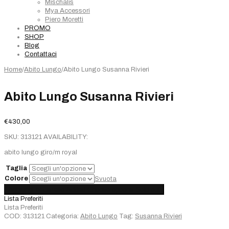
Mischalis
Mya Accessori
Piero Moretti
PROMO
SHOP
Blog
Contattaci
Home
/
Abito Lungo
/
Abito Lungo Susanna Rivieri
Abito Lungo Susanna Rivieri
€
430,00
SKU:
313121
AVAILABILITY:
abito lungo giro/m royal
Taglia
Colore
Svuota
Abito
Aggiungi al carrello
Added
Choose options
Sold out
Lungo
Lista Preferiti
Susanna
Lista Preferiti
Rivieri
COD:
313121
Categoria:
Abito Lungo
Tag:
Susanna Rivieri
quantità