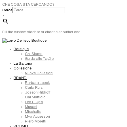
CHE COSA STA CERCANDO?
Cerca
×
Fill the custom sidebar or choose anouther one.
Boutique
Chi Siamo
Guida alle Taglie
La Sartoria
Collezione
Nuove Collezioni
BRAND
Barbara Lebek
Carla Ruiz
Joseph Ribkoff
Gai Mattiolo
Leo & Ugo
Musani
Mischalis
Mya Accessori
Piero Moretti
PROMO