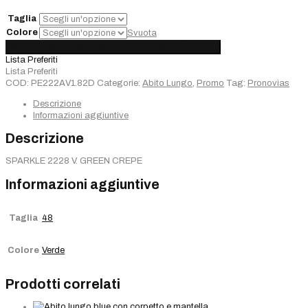
€690,00.
€345,00.
Taglia
Colore
Svuota
Abito
Aggiungi al carrello
Added
Choose options
Sold out
Lungo
Lista Preferiti
Pronovias
Lista Preferiti
quantità
COD:
PE222AV1.82D
Categorie:
Abito Lungo
,
Promo
Tag:
Pronovias
Descrizione
Informazioni aggiuntive
Descrizione
SPARKLE 2228 V. GREEN CREPE
Informazioni aggiuntive
Taglia
48
Colore
Verde
Prodotti correlati