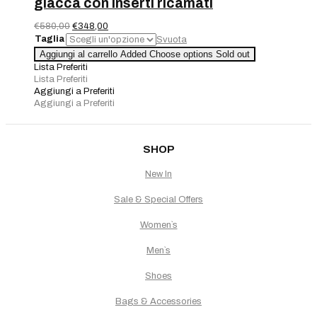
giacca con inserti ricamati
Il
Il
€
580,00
€
348,00
prezzo
prezzo
Taglia
Svuota
originale
attuale
Completo
Aggiungi al carrello
Added
Choose options
Sold out
era:
è:
3pz.
Lista Preferiti
€580,00.
€348,00.
Blu
Lista Preferiti
royal
Aggiungi a Preferiti
pantalone,
Aggiungi a Preferiti
top
e
giacca
con
SHOP
inserti
ricamati
New In
quantità
Sale & Special Offers
Women`s
Men`s
Shoes
Bags & Accessories