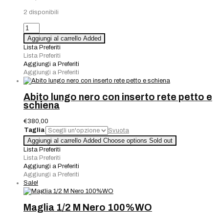
2 disponibili
Borsetta
Nera
Aggiungi al carrello
Added
perline
Lista Preferiti
nero
Lista Preferiti
e
Aggiungi a Preferiti
oro
Aggiungi a Preferiti
quantità
Abito lungo nero con inserto rete petto e
schiena
€
380,00
Taglia
Svuota
Abito
Aggiungi al carrello
Added
Choose options
Sold out
lungo
Lista Preferiti
nero
Lista Preferiti
con
Aggiungi a Preferiti
inserto
Aggiungi a Preferiti
rete
Sale!
petto
e
schiena
Maglia 1/2 M Nero 100%WO
quantità