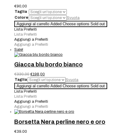
€
90,00
Taglia
Colore
Svuota
Collana
Aggiungi al carrello
Added
Choose options
Sold out
Perle
Lista Preferiti
80
Lista Preferiti
Cm
Aggiungi a Preferiti
quantità
Aggiungi a Preferiti
Sale!
Giacca blu bordo bianco
Il
Il
€
330,00
€
198,00
prezzo
prezzo
Taglia
Svuota
originale
attuale
Giacca
Aggiungi al carrello
Added
Choose options
Sold out
era:
è:
blu
Lista Preferiti
€330,00.
€198,00.
bordo
Lista Preferiti
bianco
Aggiungi a Preferiti
quantità
Aggiungi a Preferiti
Borsetta Nera perline nero e oro
€
39,00