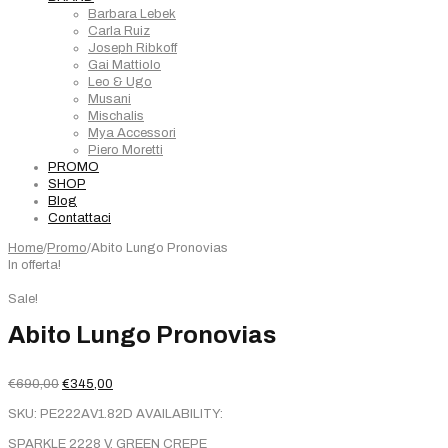
Barbara Lebek
Carla Ruiz
Joseph Ribkoff
Gai Mattiolo
Leo & Ugo
Musani
Mischalis
Mya Accessori
Piero Moretti
PROMO
SHOP
Blog
Contattaci
Home
/
Promo
/
Abito Lungo Pronovias
In offerta!
Sale!
Abito Lungo Pronovias
Il
Il
€
690,00
€
345,00
prezzo
prezzo
SKU:
PE222AV1.82D
AVAILABILITY:
originale
attuale
era:
è:
SPARKLE 2228 V. GREEN CREPE