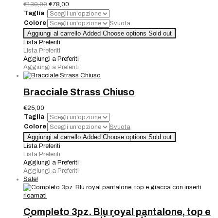
Il
Il
€
130,00
€
78,00
prezzo
prezzo
Taglia
originale
attuale
Colore
Svuota
era:
è:
Maglia
Aggiungi al carrello
Added
Choose options
Sold out
€130,00.
€78,00.
1/2
Lista Preferiti
M
Lista Preferiti
Nero
Aggiungi a Preferiti
100%WO
Aggiungi a Preferiti
quantità
Bracciale Strass Chiuso
€
25,00
Taglia
Colore
Svuota
Bracciale
Aggiungi al carrello
Added
Choose options
Sold out
Strass
Lista Preferiti
Chiuso
Lista Preferiti
quantità
Aggiungi a Preferiti
Aggiungi a Preferiti
Sale!
Completo 3pz. Blu royal pantalone, top e