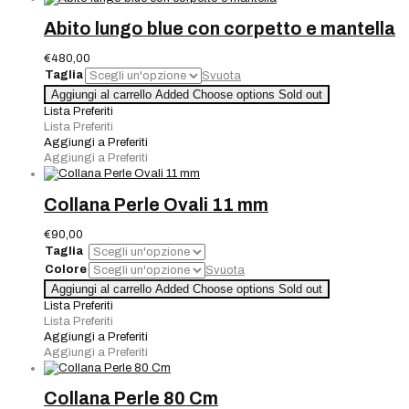
Abito lungo blue con corpetto e mantella
€
480,00
Taglia
Svuota
Abito
Aggiungi al carrello
Added
Choose options
Sold out
lungo
Lista Preferiti
blue
Lista Preferiti
con
Aggiungi a Preferiti
corpetto
Aggiungi a Preferiti
e
mantella
quantità
Collana Perle Ovali 11 mm
€
90,00
Taglia
Colore
Svuota
Collana
Aggiungi al carrello
Added
Choose options
Sold out
Perle
Lista Preferiti
Ovali
Lista Preferiti
11
Aggiungi a Preferiti
mm
Aggiungi a Preferiti
quantità
Collana Perle 80 Cm