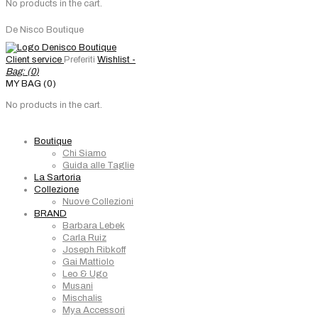
No products in the cart.
De Nisco Boutique
Client service
Preferiti
Wishlist -
Bag: (
0
)
MY BAG (0)
No products in the cart.
Boutique
Chi Siamo
Guida alle Taglie
La Sartoria
Collezione
Nuove Collezioni
BRAND
Barbara Lebek
Carla Ruiz
Joseph Ribkoff
Gai Mattiolo
Leo & Ugo
Musani
Mischalis
Mya Accessori