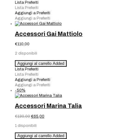
Perle
Lista Preferiti
80
Lista Preferiti
Cm
Aggiungi a Preferiti
quantità
Aggiungi a Preferiti
Accessori Gai Mattiolo
€
110,00
2 disponibili
Accessori
Aggiungi al carrello
Added
Gai
Lista Preferiti
Mattiolo
Lista Preferiti
quantità
Aggiungi a Preferiti
Aggiungi a Preferiti
-50%
Accessori Marina Talia
Il
Il
€
130,00
€
65,00
prezzo
prezzo
1 disponibili
originale
attuale
era:
è:
Accessori
Aggiungi al carrello
Added
€130,00.
€65,00.