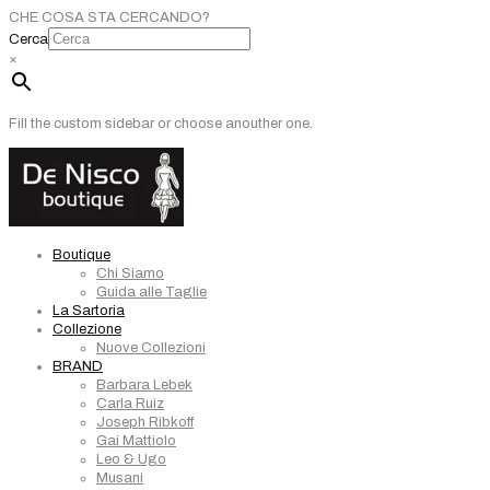
CHE COSA STA CERCANDO?
Cerca
×
Fill the custom sidebar or choose anouther one.
Boutique
Chi Siamo
Guida alle Taglie
La Sartoria
Collezione
Nuove Collezioni
BRAND
Barbara Lebek
Carla Ruiz
Joseph Ribkoff
Gai Mattiolo
Leo & Ugo
Musani