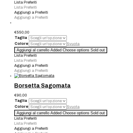
Marina
Lista Preferiti
Talia
Lista Preferiti
quantità
Aggiungi a Preferiti
Aggiungi a Preferiti
€
550,00
Taglia
Colore
Svuota
Quantità
Aggiungi al carrello
Added
Choose options
Sold out
Lista Preferiti
Lista Preferiti
Aggiungi a Preferiti
Aggiungi a Preferiti
Borsetta Sagomata
€
90,00
Taglia
Colore
Svuota
Borsetta
Aggiungi al carrello
Added
Choose options
Sold out
Sagomata
Lista Preferiti
quantità
Lista Preferiti
Aggiungi a Preferiti