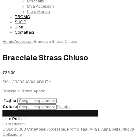
Mischalis
Mya Accessori
Piero Moretti
PROMO
SHOP
Blog
Contattaci
Home
/
Accessori
/
Bracciale Strass Chiuso
Bracciale Strass Chiuso
€
25,00
SKU:
33383
AVAILABILITY:
Bracciale Strass Aperto
Taglia
Colore
Svuota
Bracciale
Aggiungi al carrello
Added
Choose options
Sold out
Strass
Lista Preferiti
Chiuso
Lista Preferiti
quantità
COD:
33383
Categorie:
Accessori
,
Promo
Tag:
AI-21
,
Anna bella
,
Nuova
Collezione