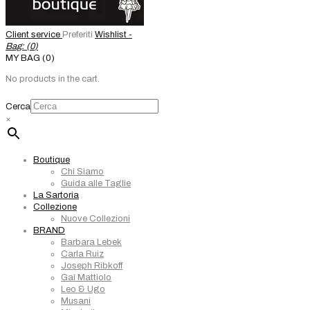
Client service
Preferiti
Wishlist -
Bag: (
0
)
MY BAG (0)
No products in the cart.
Cerca
×
Boutique
Chi Siamo
Guida alle Taglie
La Sartoria
Collezione
Nuove Collezioni
BRAND
Barbara Lebek
Carla Ruiz
Joseph Ribkoff
Gai Mattiolo
Leo & Ugo
Musani