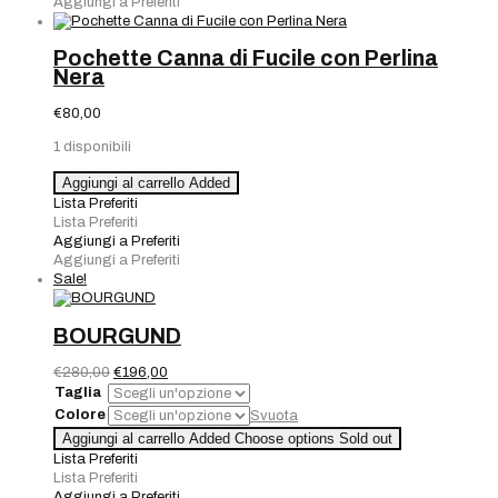
Aggiungi a Preferiti
Pochette Canna di Fucile con Perlina
Nera
€
80,00
1 disponibili
Pochette
Aggiungi al carrello
Added
Canna
Lista Preferiti
di
Lista Preferiti
Fucile
Aggiungi a Preferiti
con
Aggiungi a Preferiti
Perlina
Sale!
Nera
quantità
BOURGUND
Il
Il
€
280,00
€
196,00
prezzo
prezzo
Taglia
originale
attuale
Colore
Svuota
era:
è:
BOURGUND
Aggiungi al carrello
Added
Choose options
Sold out
€280,00.
€196,00.
quantità
Lista Preferiti
Lista Preferiti
Aggiungi a Preferiti