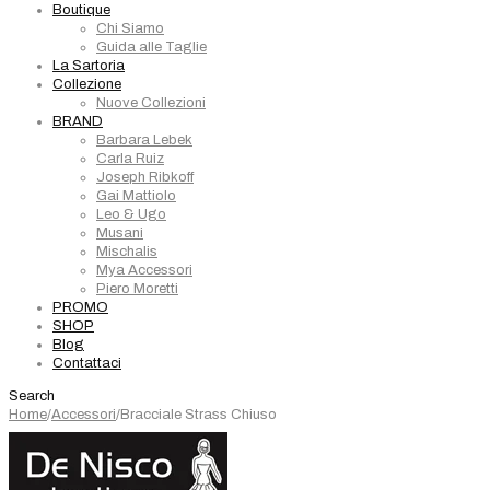
Boutique
Chi Siamo
Guida alle Taglie
La Sartoria
Collezione
Nuove Collezioni
BRAND
Barbara Lebek
Carla Ruiz
Joseph Ribkoff
Gai Mattiolo
Leo & Ugo
Musani
Mischalis
Mya Accessori
Piero Moretti
PROMO
SHOP
Blog
Contattaci
Search
Home
/
Accessori
/
Bracciale Strass Chiuso