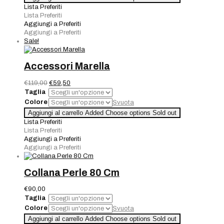
Lista Preferiti
Lista Preferiti
Aggiungi a Preferiti
Aggiungi a Preferiti
Sale!
Accessori Marella
Il
Il
€
119,00
€
59,50
prezzo
prezzo
Taglia
originale
attuale
Colore
Svuota
era:
è:
Accessori
Aggiungi al carrello
Added
Choose options
Sold out
€119,00.
€59,50.
Marella
Lista Preferiti
quantità
Lista Preferiti
Aggiungi a Preferiti
Aggiungi a Preferiti
Collana Perle 80 Cm
€
90,00
Taglia
Colore
Svuota
Collana
Aggiungi al carrello
Added
Choose options
Sold out