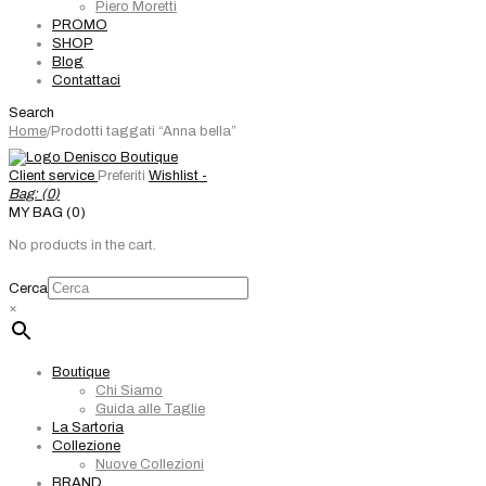
Piero Moretti
PROMO
SHOP
Blog
Contattaci
Search
Home
/
Prodotti taggati “Anna bella”
Client service
Preferiti
Wishlist -
Bag: (
0
)
MY BAG (0)
No products in the cart.
Cerca
×
Boutique
Chi Siamo
Guida alle Taglie
La Sartoria
Collezione
Nuove Collezioni
BRAND