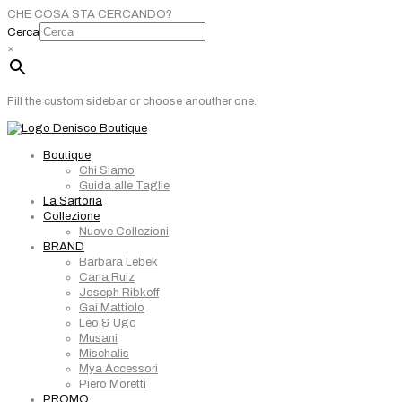
CHE COSA STA CERCANDO?
Cerca
×
Fill the custom sidebar or choose anouther one.
Boutique
Chi Siamo
Guida alle Taglie
La Sartoria
Collezione
Nuove Collezioni
BRAND
Barbara Lebek
Carla Ruiz
Joseph Ribkoff
Gai Mattiolo
Leo & Ugo
Musani
Mischalis
Mya Accessori
Piero Moretti
PROMO