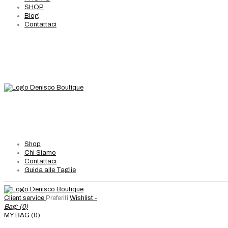
SHOP
Blog
Contattaci
Shop
Chi Siamo
Contattaci
Guida alle Taglie
Client service
Preferiti
Wishlist -
Bag: (
0
)
MY BAG (0)