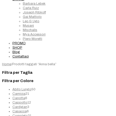
Barbara Lebek
Carla Ruiz
Joseph Ribkoff
Gai Mattiolo
Leo & Ugo
Musani
Mischalis
Mya Accessori
Piero Moretti
PROMO
SHOP
Blog
Contattaci
Home
/
Prodotti taggati “Anna bella”
Filtra per Taglia
Filtra per Colore
50
Abito Lungo
50
21
prodotti
Camicia
21
6
prodotti
Canotta
6
prodotti
12
Cappotto
12
3
prodotti
Cardigan
3
6
prodotti
Casacca
6
prodotti
31
Completo
31