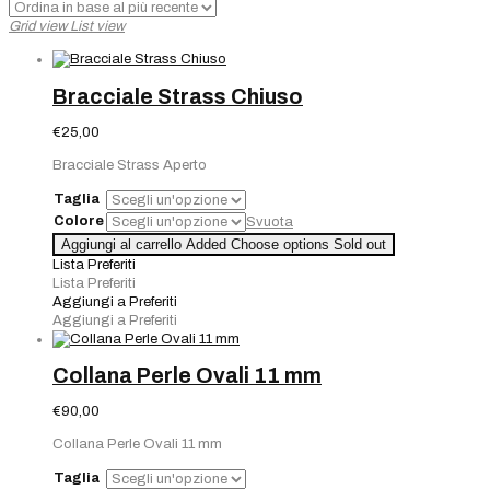
base
Grid view
List view
al
più
recente
Bracciale Strass Chiuso
€
25,00
Bracciale Strass Aperto
Taglia
Colore
Svuota
Aggiungi al carrello
Added
Choose options
Sold out
Lista Preferiti
Lista Preferiti
Aggiungi a Preferiti
Aggiungi a Preferiti
Collana Perle Ovali 11 mm
€
90,00
Collana Perle Ovali 11 mm
Taglia