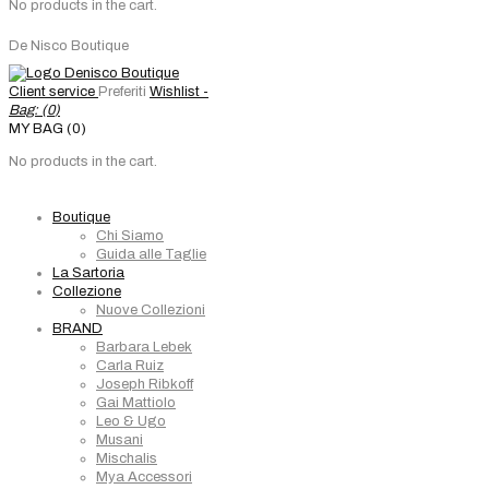
No products in the cart.
De Nisco Boutique
Client service
Preferiti
Wishlist -
Bag: (
0
)
MY BAG (0)
No products in the cart.
Boutique
Chi Siamo
Guida alle Taglie
La Sartoria
Collezione
Nuove Collezioni
BRAND
Barbara Lebek
Carla Ruiz
Joseph Ribkoff
Gai Mattiolo
Leo & Ugo
Musani
Mischalis
Mya Accessori