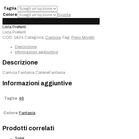
€246,00.
€196,80.
Taglia
Colore
Svuota
Camicia
Aggiungi al carrello
Added
Choose options
Sold out
Piero
Lista Preferiti
Moretti
Lista Preferiti
quantità
COD:
1A24
Categoria:
Camicia
Tag:
Piero Moretti
Descrizione
Informazioni aggiuntive
Descrizione
Camcia Fantasia CateneFantasia
Informazioni aggiuntive
Taglia
46
Colore
Fantasia
Prodotti correlati
Sale!