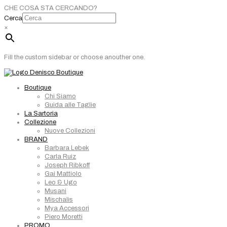
CHE COSA STA CERCANDO?
Cerca
×
Fill the custom sidebar or choose anouther one.
Boutique
Chi Siamo
Guida alle Taglie
La Sartoria
Collezione
Nuove Collezioni
BRAND
Barbara Lebek
Carla Ruiz
Joseph Ribkoff
Gai Mattiolo
Leo & Ugo
Musani
Mischalis
Mya Accessori
Piero Moretti
PROMO