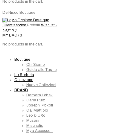
No products in the cart.
De Nisco Boutique
Client service
Preferiti
Wishlist -
Bag: (
0
)
MY BAG (0)
No products in the cart.
Boutique
Chi Siamo
Guida alle Taglie
La Sartoria
Collezione
Nuove Collezioni
BRAND
Barbara Lebek
Carla Ruiz
Joseph Ribkoff
Gai Mattiolo
Leo & Ugo
Musani
Mischalis
Mya Accessori