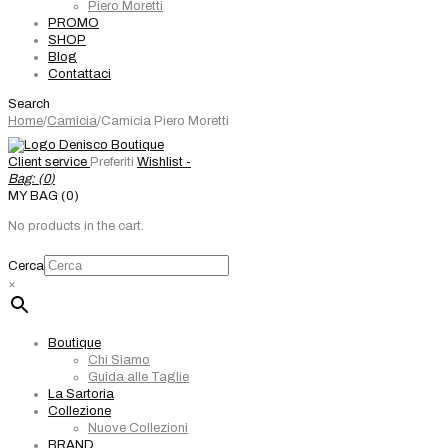
Piero Moretti
PROMO
SHOP
Blog
Contattaci
Search
Home
/
Camicia
/
Camicia Piero Moretti
Client service
Preferiti
Wishlist -
Bag: (
0
)
MY BAG (0)
No products in the cart.
Cerca
×
Boutique
Chi Siamo
Guida alle Taglie
La Sartoria
Collezione
Nuove Collezioni
BRAND