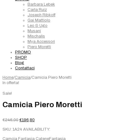
Barbara Lebek
Carla Ruiz
Joseph Ribkoff
Gai Mattiolo
Leo & Ugo
Musani
Mischalis
Mya Accessori
Piero Moretti
PROMO
SHOP
Blog
Contattaci
Home
/
Camicia
/
Camicia Piero Moretti
In offerta!
Sale!
Camicia Piero Moretti
Il
Il
€
246,00
€
196,80
prezzo
prezzo
SKU:
1A24
AVAILABILITY:
originale
attuale
era:
è:
Camcia Fantasia CateneFantasia