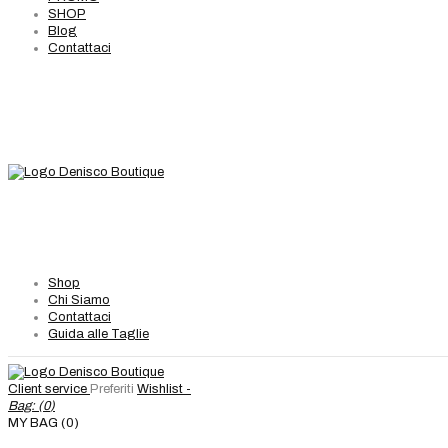
SHOP
Blog
Contattaci
Shop
Chi Siamo
Contattaci
Guida alle Taglie
Client service
Preferiti
Wishlist -
Bag: (
0
)
MY BAG (0)