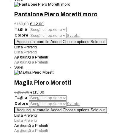
Pantalone Piero Moretti moro
Il
Il
€
160,00
€
112,00
prezzo
prezzo
Taglia
originale
attuale
Colore
Svuota
era:
è:
Pantalone
Aggiungi al carrello
Added
Choose options
Sold out
€160,00.
€112,00.
Piero
Lista Preferiti
Moretti
Lista Preferiti
moro
Aggiungi a Preferiti
quantità
Aggiungi a Preferiti
Sale!
Maglia Piero Moretti
Il
Il
€
230,00
€
115,00
prezzo
prezzo
Taglia
originale
attuale
Colore
Svuota
era:
è:
Maglia
Aggiungi al carrello
Added
Choose options
Sold out
€230,00.
€115,00.
Piero
Lista Preferiti
Moretti
Lista Preferiti
quantità
Aggiungi a Preferiti
Aggiungi a Preferiti