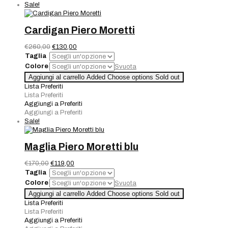
Sale!
Cardigan Piero Moretti
Il
Il
€
260,00
€
130,00
prezzo
prezzo
Taglia
originale
attuale
Colore
Svuota
era:
è:
Cardigan
Aggiungi al carrello
Added
Choose options
Sold out
€260,00.
€130,00.
Piero
Lista Preferiti
Moretti
Lista Preferiti
quantità
Aggiungi a Preferiti
Aggiungi a Preferiti
Sale!
Maglia Piero Moretti blu
Il
Il
€
170,00
€
119,00
prezzo
prezzo
Taglia
originale
attuale
Colore
Svuota
era:
è:
Maglia
Aggiungi al carrello
Added
Choose options
Sold out
€170,00.
€119,00.
Piero
Lista Preferiti
Moretti
Lista Preferiti
blu
Aggiungi a Preferiti
quantità