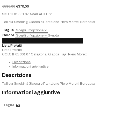
Il
Il
€
530,00
€
370,00
prezzo
prezzo
SKU:
1F01 601 07
AVAILABILITY:
originale
attuale
era:
è:
Tallieur Smoking Giacca e Pantalone Piero Moretti Bordeaux
€530,00.
€370,00.
Taglia
Colore
Svuota
Tallieur
Aggiungi al carrello
Added
Choose options
Sold out
Smoking
Lista Preferiti
Giacca
Lista Preferiti
e
COD:
1F01 601 07
Categoria:
Giacca
Tag:
Piero Moretti
Pantalone
Piero
Descrizione
Moretti
Informazioni aggiuntive
Bordeaux
Descrizione
quantità
Tallieur Smoking Giacca e Pantalone Piero Moretti Bordeaux
Informazioni aggiuntive
Taglia
46