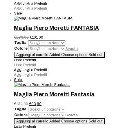
blu
Aggiungi a Preferiti
quantità
Aggiungi a Preferiti
Sale!
Maglia Piero Moretti FANTASIA
Il
Il
€
230,00
€
161,00
prezzo
prezzo
Taglia
originale
attuale
Colore
Svuota
era:
è:
Maglia
Aggiungi al carrello
Added
Choose options
Sold out
€230,00.
€161,00.
Piero
Lista Preferiti
Moretti
Lista Preferiti
FANTASIA
Aggiungi a Preferiti
quantità
Aggiungi a Preferiti
Sale!
Maglia Piero Moretti Fantasia
Il
Il
€
134,00
€
93,80
prezzo
prezzo
Taglia
originale
attuale
Colore
Svuota
era:
è:
Maglia
Aggiungi al carrello
Added
Choose options
Sold out
€134,00.
€93,80.
Piero
Lista Preferiti