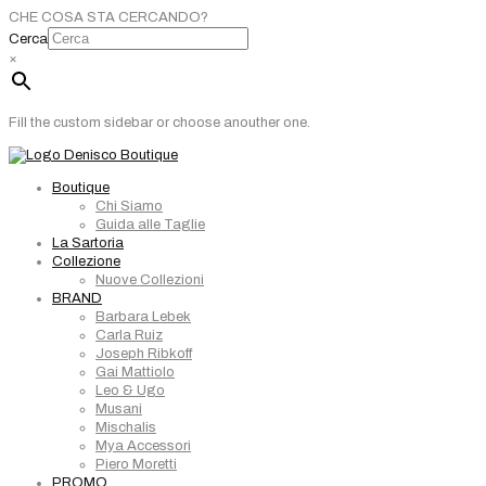
CHE COSA STA CERCANDO?
Cerca
×
Fill the custom sidebar or choose anouther one.
Boutique
Chi Siamo
Guida alle Taglie
La Sartoria
Collezione
Nuove Collezioni
BRAND
Barbara Lebek
Carla Ruiz
Joseph Ribkoff
Gai Mattiolo
Leo & Ugo
Musani
Mischalis
Mya Accessori
Piero Moretti
PROMO