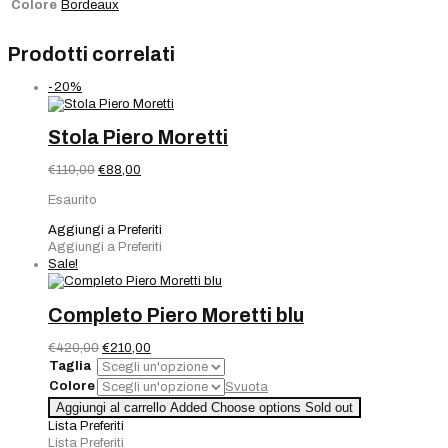
Colore
Bordeaux
Prodotti correlati
-20%
Stola Piero Moretti
Il
Il
€
110,00
€
88,00
prezzo
prezzo
Esaurito
originale
attuale
era:
è:
Aggiungi a Preferiti
€110,00.
€88,00.
Aggiungi a Preferiti
Sale!
Completo Piero Moretti blu
Il
Il
€
420,00
€
210,00
prezzo
prezzo
Taglia
originale
attuale
Colore
Svuota
era:
è:
Completo
Aggiungi al carrello
Added
Choose options
Sold out
€420,00.
€210,00.
Piero
Lista Preferiti
Moretti
Lista Preferiti