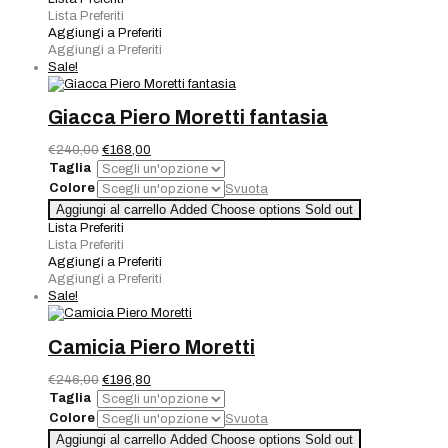
Moretti
Lista Preferiti
quantità
Aggiungi a Preferiti
Aggiungi a Preferiti
Sale!
Giacca Piero Moretti fantasia
Il
Il
€
240,00
€
168,00
prezzo
prezzo
Taglia
originale
attuale
Colore
Svuota
era:
è:
Giacca
Aggiungi al carrello
Added
Choose options
Sold out
€240,00.
€168,00.
Piero
Lista Preferiti
Moretti
Lista Preferiti
fantasia
Aggiungi a Preferiti
quantità
Aggiungi a Preferiti
Sale!
Camicia Piero Moretti
Il
Il
€
246,00
€
196,80
prezzo
prezzo
Taglia
originale
attuale
Colore
Svuota
era:
è:
Camicia
Aggiungi al carrello
Added
Choose options
Sold out
€246,00.
€196,80.