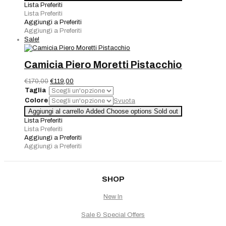
Piero
Lista Preferiti
Moretti
Lista Preferiti
quantità
Aggiungi a Preferiti
Aggiungi a Preferiti
Sale!
Camicia Piero Moretti Pistacchio
Il
Il
€
170,00
€
119,00
prezzo
prezzo
Taglia
originale
attuale
Colore
Svuota
era:
è:
Camicia
Aggiungi al carrello
Added
Choose options
Sold out
€170,00.
€119,00.
Piero
Lista Preferiti
Moretti
Lista Preferiti
Pistacchio
Aggiungi a Preferiti
quantità
Aggiungi a Preferiti
SHOP
New In
Sale & Special Offers