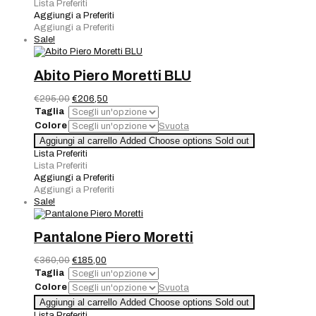
Moretti
Lista Preferiti
Fantasia
Aggiungi a Preferiti
quantità
Aggiungi a Preferiti
Sale!
Abito Piero Moretti BLU
Il
Il
€
295,00
€
206,50
prezzo
prezzo
Taglia
originale
attuale
Colore
Svuota
era:
è:
Abito
Aggiungi al carrello
Added
Choose options
Sold out
€295,00.
€206,50.
Piero
Lista Preferiti
Moretti
Lista Preferiti
BLU
Aggiungi a Preferiti
quantità
Aggiungi a Preferiti
Sale!
Pantalone Piero Moretti
Il
Il
€
360,00
€
185,00
prezzo
prezzo
Taglia
originale
attuale
Colore
Svuota
era:
è:
Pantalone
Aggiungi al carrello
Added
Choose options
Sold out
€360,00.
€185,00.
Piero
Lista Preferiti