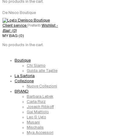
No products in the cart.
De Nisco Boutique
Client service
Preferiti
Wishlist -
Bag: (
0
)
MY BAG (0)
No products in the cart.
Boutique
Chi Siamo
Guida alle Taglie
La Sartoria
Collezione
Nuove Collezioni
BRAND
Barbara Lebek
Carla Ruiz
Joseph Ribkoff
Gai Mattiolo
Leo & Ugo
Musani
Mischalis
Mya Accessori