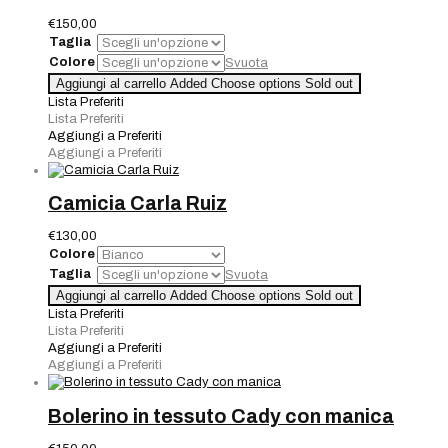
€
150,00
Taglia
Colore
Svuota
Giacca
Aggiungi al carrello
Added
Choose options
Sold out
Carla
Lista Preferiti
Ruiz
Lista Preferiti
quantità
Aggiungi a Preferiti
Aggiungi a Preferiti
Camicia Carla Ruiz
€
130,00
Colore
Taglia
Svuota
Camicia
Aggiungi al carrello
Added
Choose options
Sold out
Carla
Lista Preferiti
Ruiz
Lista Preferiti
quantità
Aggiungi a Preferiti
Aggiungi a Preferiti
Bolerino in tessuto Cady con manica