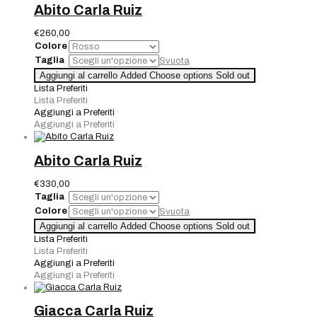
Abito Carla Ruiz
€
260,00
Colore
Taglia
Svuota
Abito
Aggiungi al carrello
Added
Choose options
Sold out
Carla
Lista Preferiti
Ruiz
Lista Preferiti
quantità
Aggiungi a Preferiti
Aggiungi a Preferiti
Abito Carla Ruiz
€
330,00
Taglia
Colore
Svuota
Abito
Aggiungi al carrello
Added
Choose options
Sold out
Carla
Lista Preferiti
Ruiz
Lista Preferiti
quantità
Aggiungi a Preferiti
Aggiungi a Preferiti
Giacca Carla Ruiz