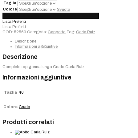
Taglia
Colore
Svuota
Completo
Aggiungi al carrello
Added
Choose options
Sold out
Carla
Lista Preferiti
Ruiz
Lista Preferiti
Crudo
COD:
52560
Categoria:
Cappotto
Tag:
Carla Ruiz
quantità
Descrizione
Informazioni aggiuntive
Descrizione
Completo top gonna lunga Crudo Carla Ruiz
Informazioni aggiuntive
Taglia
46
Colore
Crudo
Prodotti correlati