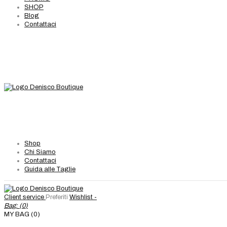
SHOP
Blog
Contattaci
Shop
Chi Siamo
Contattaci
Guida alle Taglie
Client service
Preferiti
Wishlist -
Bag: (
0
)
MY BAG (0)