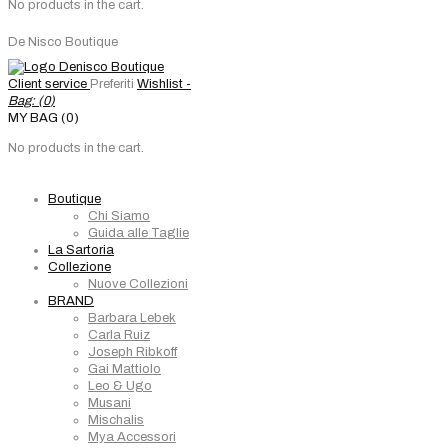
No products in the cart.
De Nisco Boutique
Client service
Preferiti
Wishlist -
Bag: (
0
)
MY BAG (0)
No products in the cart.
Boutique
Chi Siamo
Guida alle Taglie
La Sartoria
Collezione
Nuove Collezioni
BRAND
Barbara Lebek
Carla Ruiz
Joseph Ribkoff
Gai Mattiolo
Leo & Ugo
Musani
Mischalis
Mya Accessori