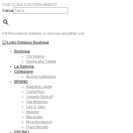
CHE COSA STA CERCANDO?
Cerca
×
Fill the custom sidebar or choose anouther one.
Boutique
Chi Siamo
Guida alle Taglie
La Sartoria
Collezione
Nuove Collezioni
BRAND
Barbara Lebek
Carla Ruiz
Joseph Ribkoff
Gai Mattiolo
Leo & Ugo
Musani
Mischalis
Mya Accessori
Piero Moretti
PROMO