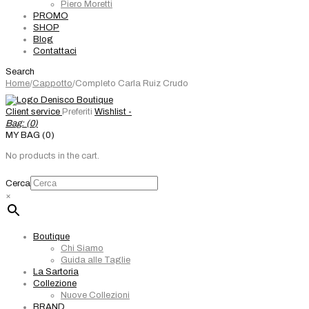
Piero Moretti
PROMO
SHOP
Blog
Contattaci
Search
Home
/
Cappotto
/
Completo Carla Ruiz Crudo
Client service
Preferiti
Wishlist -
Bag: (
0
)
MY BAG (0)
No products in the cart.
Cerca
×
Boutique
Chi Siamo
Guida alle Taglie
La Sartoria
Collezione
Nuove Collezioni
BRAND