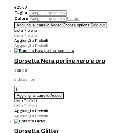
€
25,00
Taglia
Colore
Svuota
Bracciale
Aggiungi al carrello
Added
Choose options
Sold out
Strass
Lista Preferiti
Chiuso
Lista Preferiti
quantità
Aggiungi a Preferiti
Aggiungi a Preferiti
Borsetta Nera perline nero e oro
€
39,00
2 disponibili
Borsetta
Nera
Aggiungi al carrello
Added
perline
Lista Preferiti
nero
Lista Preferiti
e
Aggiungi a Preferiti
oro
Aggiungi a Preferiti
quantità
Borsetta Glitter