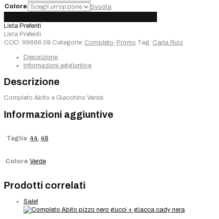
Colore
Svuota
Completo
Aggiungi al carrello
Added
Choose options
Sold out
Carla
Lista Preferiti
Ruiz
Lista Preferiti
quantità
COD:
99666 08
Categorie:
Completo
,
Promo
Tag:
Carla Ruiz
Descrizione
Informazioni aggiuntive
Descrizione
Completo Abito e Giacchino Verde
Informazioni aggiuntive
Taglia
44
,
48
Colore
Verde
Prodotti correlati
Sale!