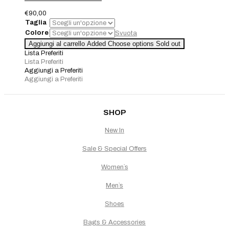
€
90,00
Taglia
Colore
Svuota
Borsetta
Aggiungi al carrello
Added
Choose options
Sold out
Glitter
Lista Preferiti
quantità
Lista Preferiti
Aggiungi a Preferiti
Aggiungi a Preferiti
SHOP
New In
Sale & Special Offers
Women`s
Men`s
Shoes
Bags & Accessories