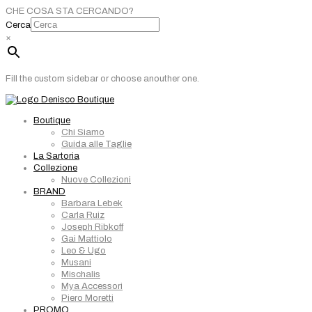
CHE COSA STA CERCANDO?
Cerca
×
Fill the custom sidebar or choose anouther one.
Boutique
Chi Siamo
Guida alle Taglie
La Sartoria
Collezione
Nuove Collezioni
BRAND
Barbara Lebek
Carla Ruiz
Joseph Ribkoff
Gai Mattiolo
Leo & Ugo
Musani
Mischalis
Mya Accessori
Piero Moretti
PROMO