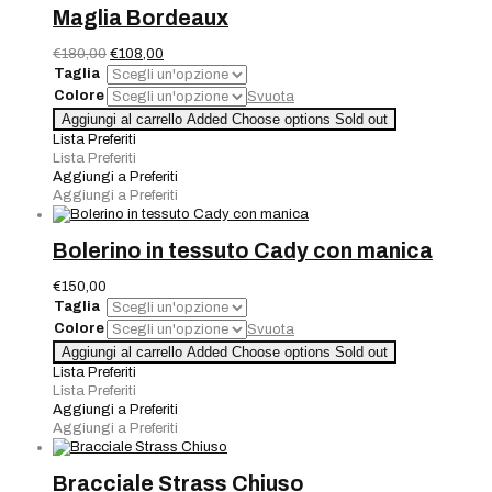
Maglia Bordeaux
Il
Il
€
180,00
€
108,00
prezzo
prezzo
Taglia
originale
attuale
Colore
Svuota
era:
è:
Maglia
Aggiungi al carrello
Added
Choose options
Sold out
€180,00.
€108,00.
Bordeaux
Lista Preferiti
quantità
Lista Preferiti
Aggiungi a Preferiti
Aggiungi a Preferiti
Bolerino in tessuto Cady con manica
€
150,00
Taglia
Colore
Svuota
Bolerino
Aggiungi al carrello
Added
Choose options
Sold out
in
Lista Preferiti
tessuto
Lista Preferiti
Cady
Aggiungi a Preferiti
con
Aggiungi a Preferiti
manica
quantità
Bracciale Strass Chiuso