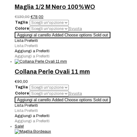
Maglia 1/2 M Nero 100%WO
Il
Il
€
130,00
€
78,00
prezzo
prezzo
Taglia
originale
attuale
Colore
Svuota
era:
è:
Maglia
Aggiungi al carrello
Added
Choose options
Sold out
€130,00.
€78,00.
1/2
Lista Preferiti
M
Lista Preferiti
Nero
Aggiungi a Preferiti
100%WO
Aggiungi a Preferiti
quantità
Collana Perle Ovali 11 mm
€
90,00
Taglia
Colore
Svuota
Collana
Aggiungi al carrello
Added
Choose options
Sold out
Perle
Lista Preferiti
Ovali
Lista Preferiti
11
Aggiungi a Preferiti
mm
Aggiungi a Preferiti
quantità
Sale!