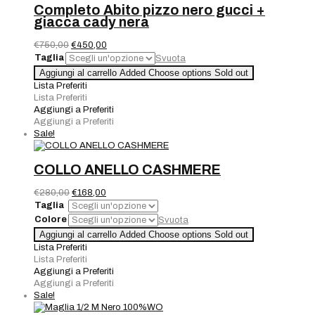
Completo Abito pizzo nero gucci +
giacca cady nera
Il
Il
€
750,00
€
450,00
prezzo
prezzo
Taglia
Svuota
originale
attuale
Completo
Aggiungi al carrello
Added
Choose options
Sold out
era:
è:
Abito
Lista Preferiti
€750,00.
€450,00.
pizzo
Lista Preferiti
nero
Aggiungi a Preferiti
gucci
Aggiungi a Preferiti
+
Sale!
giacca
cady
nera
COLLO ANELLO CASHMERE
quantità
Il
Il
€
280,00
€
168,00
prezzo
prezzo
Taglia
originale
attuale
Colore
Svuota
era:
è:
COLLO
Aggiungi al carrello
Added
Choose options
Sold out
€280,00.
€168,00.
ANELLO
Lista Preferiti
CASHMERE
Lista Preferiti
quantità
Aggiungi a Preferiti
Aggiungi a Preferiti
Sale!