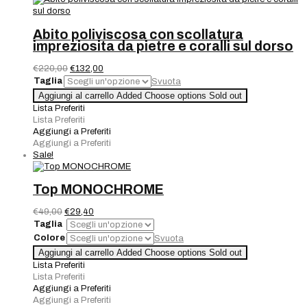
Abito poliviscosa con scollatura
impreziosita da pietre e coralli sul dorso
Il
Il
€
220,00
€
132,00
prezzo
prezzo
Taglia
Svuota
originale
attuale
Abito
Aggiungi al carrello
Added
Choose options
Sold out
era:
è:
poliviscosa
Lista Preferiti
€220,00.
€132,00.
con
Lista Preferiti
scollatura
Aggiungi a Preferiti
impreziosita
Aggiungi a Preferiti
da
Sale!
pietre
e
coralli
Top MONOCHROME
sul
dorso
Il
Il
€
49,00
€
29,40
quantità
prezzo
prezzo
Taglia
originale
attuale
Colore
Svuota
era:
è:
Top
Aggiungi al carrello
Added
Choose options
Sold out
€49,00.
€29,40.
MONOCHROME
Lista Preferiti
quantità
Lista Preferiti
Aggiungi a Preferiti
Aggiungi a Preferiti