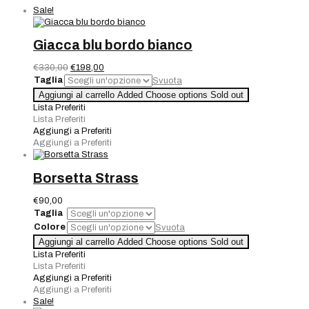
Sale!
Giacca blu bordo bianco
Il
Il
€
330,00
€
198,00
prezzo
prezzo
Taglia
Svuota
originale
attuale
Giacca
Aggiungi al carrello
Added
Choose options
Sold out
era:
è:
blu
Lista Preferiti
€330,00.
€198,00.
bordo
Lista Preferiti
bianco
Aggiungi a Preferiti
quantità
Aggiungi a Preferiti
Borsetta Strass
€
90,00
Taglia
Colore
Svuota
Borsetta
Aggiungi al carrello
Added
Choose options
Sold out
Strass
Lista Preferiti
quantità
Lista Preferiti
Aggiungi a Preferiti
Aggiungi a Preferiti
Sale!