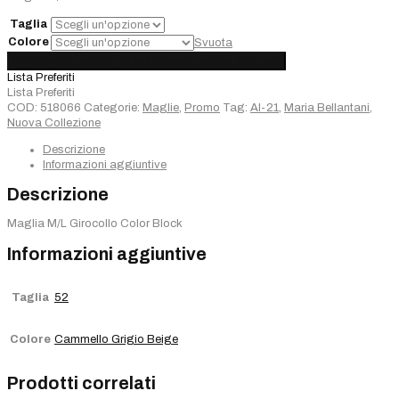
€130,00.
€78,00.
Taglia
Colore
Svuota
Maglia
Aggiungi al carrello
Added
Choose options
Sold out
M/L
Lista Preferiti
Girocollo
Lista Preferiti
Color
COD:
518066
Categorie:
Maglie
,
Promo
Tag:
AI-21
,
Maria Bellantani
,
Block
Nuova Collezione
quantità
Descrizione
Informazioni aggiuntive
Descrizione
Maglia M/L Girocollo Color Block
Informazioni aggiuntive
Taglia
52
Colore
Cammello Grigio Beige
Prodotti correlati