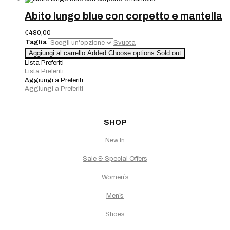
Abito lungo blue con corpetto e mantella
€
480,00
Taglia
Svuota
Abito
Aggiungi al carrello
Added
Choose options
Sold out
lungo
Lista Preferiti
blue
Lista Preferiti
con
Aggiungi a Preferiti
corpetto
Aggiungi a Preferiti
e
mantella
quantità
SHOP
New In
Sale & Special Offers
Women`s
Men`s
Shoes