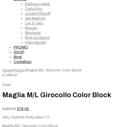
Barbara Lebek
Carla Ruiz
Joseph Ribkoff
Gai Mattiolo
Leo & Ugo
Musani
Mischalis
Mya Accessori
Piero Moretti
PROMO
SHOP
Blog
Contattaci
Home
/
Promo
/
Maglia M/L Girocollo Color Block
In offerta!
Sale!
Maglia M/L Girocollo Color Block
Il
Il
€
130,00
€
78,00
prezzo
prezzo
SKU:
518066
AVAILABILITY:
originale
attuale
era:
è:
Maglia M/L Girocollo Color Block