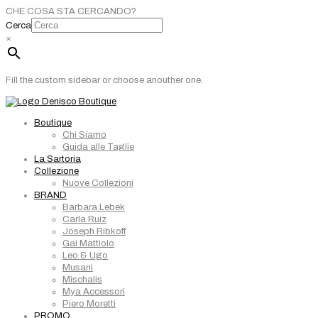
CHE COSA STA CERCANDO?
Cerca
×
Fill the custom sidebar or choose anouther one.
Boutique
Chi Siamo
Guida alle Taglie
La Sartoria
Collezione
Nuove Collezioni
BRAND
Barbara Lebek
Carla Ruiz
Joseph Ribkoff
Gai Mattiolo
Leo & Ugo
Musani
Mischalis
Mya Accessori
Piero Moretti
PROMO