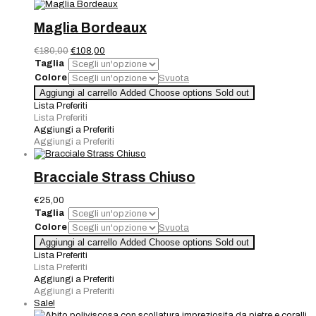
Maglia Bordeaux
Il
Il
€
180,00
€
108,00
prezzo
prezzo
Taglia
originale
attuale
Colore
Svuota
era:
è:
Maglia
Aggiungi al carrello
Added
Choose options
Sold out
€180,00.
€108,00.
Bordeaux
Lista Preferiti
quantità
Lista Preferiti
Aggiungi a Preferiti
Aggiungi a Preferiti
Bracciale Strass Chiuso
€
25,00
Taglia
Colore
Svuota
Bracciale
Aggiungi al carrello
Added
Choose options
Sold out
Strass
Lista Preferiti
Chiuso
Lista Preferiti
quantità
Aggiungi a Preferiti
Aggiungi a Preferiti
Sale!