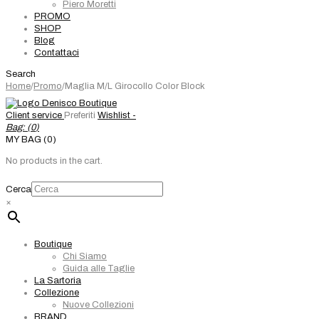
Piero Moretti
PROMO
SHOP
Blog
Contattaci
Search
Home
/
Promo
/
Maglia M/L Girocollo Color Block
Client service
Preferiti
Wishlist -
Bag: (
0
)
MY BAG (0)
No products in the cart.
Cerca
×
Boutique
Chi Siamo
Guida alle Taglie
La Sartoria
Collezione
Nuove Collezioni
BRAND