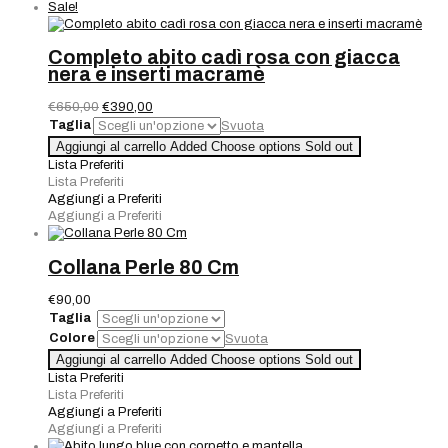
Sale!
Completo abito cadì rosa con giacca
nera e inserti macramè
Il
Il
€
650,00
€
390,00
prezzo
prezzo
Taglia
Svuota
originale
attuale
Completo
Aggiungi al carrello
Added
Choose options
Sold out
era:
è:
abito
Lista Preferiti
€650,00.
€390,00.
cadì
Lista Preferiti
rosa
Aggiungi a Preferiti
con
Aggiungi a Preferiti
giacca
nera
e
Collana Perle 80 Cm
inserti
macramè
€
90,00
quantità
Taglia
Colore
Svuota
Collana
Aggiungi al carrello
Added
Choose options
Sold out
Perle
Lista Preferiti
80
Lista Preferiti
Cm
Aggiungi a Preferiti
quantità
Aggiungi a Preferiti