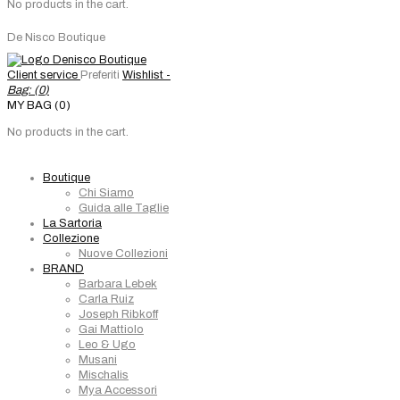
No products in the cart.
De Nisco Boutique
Client service
Preferiti
Wishlist -
Bag: (
0
)
MY BAG (0)
No products in the cart.
Boutique
Chi Siamo
Guida alle Taglie
La Sartoria
Collezione
Nuove Collezioni
BRAND
Barbara Lebek
Carla Ruiz
Joseph Ribkoff
Gai Mattiolo
Leo & Ugo
Musani
Mischalis
Mya Accessori