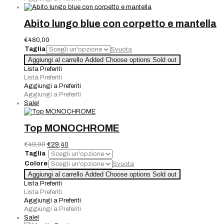
quantità
Abito lungo blue con corpetto e mantella
€
480,00
Taglia
Svuota
Abito
Aggiungi al carrello
Added
Choose options
Sold out
lungo
Lista Preferiti
blue
Lista Preferiti
con
Aggiungi a Preferiti
corpetto
Aggiungi a Preferiti
e
Sale!
mantella
quantità
Top MONOCHROME
Il
Il
€
49,00
€
29,40
prezzo
prezzo
Taglia
originale
attuale
Colore
Svuota
era:
è:
Top
Aggiungi al carrello
Added
Choose options
Sold out
€49,00.
€29,40.
MONOCHROME
Lista Preferiti
quantità
Lista Preferiti
Aggiungi a Preferiti
Aggiungi a Preferiti
Sale!