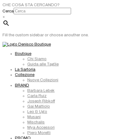
CHE COSA STA CERCANDO?
Cerca
×
Fill the custom sidebar or choose anouther one.
Boutique
Chi Siamo
Guida alle Taglie
La Sartoria
Collezione
Nuove Collezioni
BRAND
Barbara Lebek
Carla Ruiz
Joseph Ribkoff
Gai Mattiolo
Leo & Ugo
Musani
Mischalis
Mya Accessori
Piero Moretti
PROMO