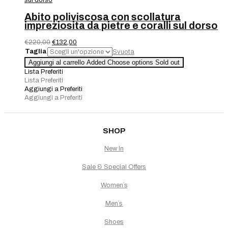
inserti
macramè
Abito poliviscosa con scollatura
quantità
impreziosita da pietre e coralli sul dorso
Il
Il
€
220,00
€
132,00
prezzo
prezzo
Taglia
Svuota
originale
attuale
Abito
Aggiungi al carrello
Added
Choose options
Sold out
era:
è:
poliviscosa
Lista Preferiti
€220,00.
€132,00.
con
Lista Preferiti
scollatura
Aggiungi a Preferiti
impreziosita
Aggiungi a Preferiti
da
pietre
e
coralli
SHOP
sul
dorso
New In
quantità
Sale & Special Offers
Women`s
Men`s
Shoes