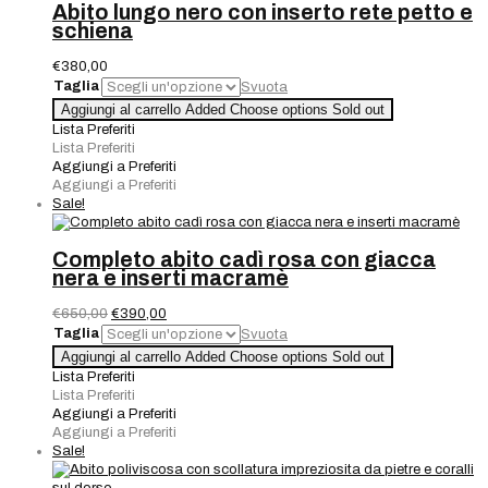
Abito lungo nero con inserto rete petto e
schiena
€
380,00
Taglia
Svuota
Abito
Aggiungi al carrello
Added
Choose options
Sold out
lungo
Lista Preferiti
nero
Lista Preferiti
con
Aggiungi a Preferiti
inserto
Aggiungi a Preferiti
rete
Sale!
petto
e
schiena
Completo abito cadì rosa con giacca
quantità
nera e inserti macramè
Il
Il
€
650,00
€
390,00
prezzo
prezzo
Taglia
Svuota
originale
attuale
Completo
Aggiungi al carrello
Added
Choose options
Sold out
era:
è:
abito
Lista Preferiti
€650,00.
€390,00.
cadì
Lista Preferiti
rosa
Aggiungi a Preferiti
con
Aggiungi a Preferiti
giacca
Sale!
nera
e