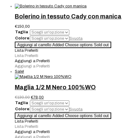
Bolerino in tessuto Cady con manica
€
150,00
Taglia
Colore
Svuota
Bolerino
Aggiungi al carrello
Added
Choose options
Sold out
in
Lista Preferiti
tessuto
Lista Preferiti
Cady
Aggiungi a Preferiti
con
Aggiungi a Preferiti
manica
Sale!
quantità
Maglia 1/2 M Nero 100%WO
Il
Il
€
130,00
€
78,00
prezzo
prezzo
Taglia
originale
attuale
Colore
Svuota
era:
è:
Maglia
Aggiungi al carrello
Added
Choose options
Sold out
€130,00.
€78,00.
1/2
Lista Preferiti
M
Lista Preferiti
Nero
Aggiungi a Preferiti
100%WO
Aggiungi a Preferiti