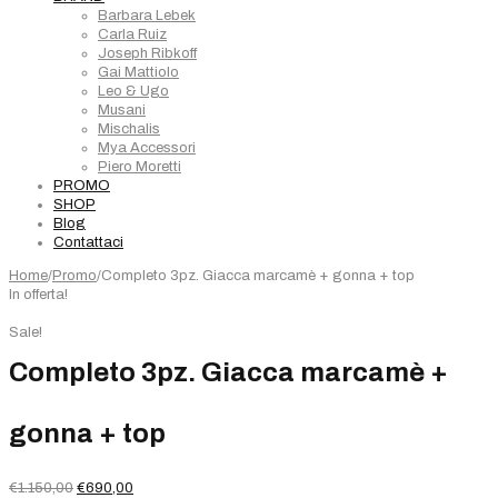
Barbara Lebek
Carla Ruiz
Joseph Ribkoff
Gai Mattiolo
Leo & Ugo
Musani
Mischalis
Mya Accessori
Piero Moretti
PROMO
SHOP
Blog
Contattaci
Home
/
Promo
/
Completo 3pz. Giacca marcamè + gonna + top
In offerta!
Sale!
Completo 3pz. Giacca marcamè +
gonna + top
Il
Il
€
1.150,00
€
690,00