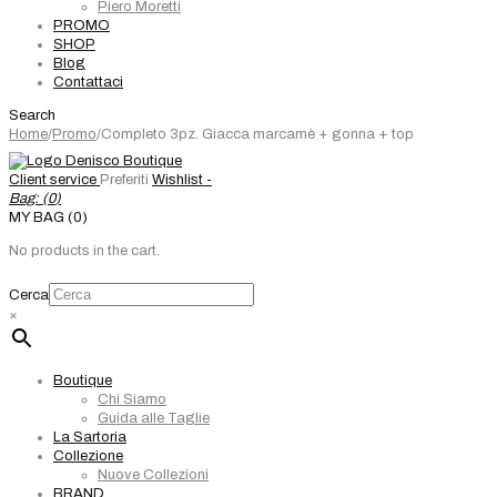
Piero Moretti
PROMO
SHOP
Blog
Contattaci
Search
Home
/
Promo
/
Completo 3pz. Giacca marcamè + gonna + top
Client service
Preferiti
Wishlist -
Bag: (
0
)
MY BAG (0)
No products in the cart.
Cerca
×
Boutique
Chi Siamo
Guida alle Taglie
La Sartoria
Collezione
Nuove Collezioni
BRAND