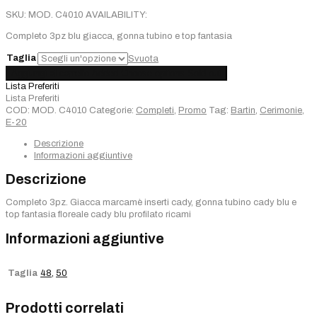
prezzo
prezzo
SKU:
MOD. C4010
AVAILABILITY:
originale
attuale
era:
è:
Completo 3pz blu giacca, gonna tubino e top fantasia
€1.150,00.
€690,00.
Taglia
Svuota
Completo
Aggiungi al carrello
Added
Choose options
Sold out
3pz.
Lista Preferiti
Giacca
Lista Preferiti
marcamè
COD:
MOD. C4010
Categorie:
Completi
,
Promo
Tag:
Bartin
,
Cerimonie
,
+
E-20
gonna
+
Descrizione
top
Informazioni aggiuntive
quantità
Descrizione
Completo 3pz. Giacca marcamè inserti cady, gonna tubino cady blu e
top fantasia floreale cady blu profilato ricami
Informazioni aggiuntive
Taglia
48
,
50
Prodotti correlati