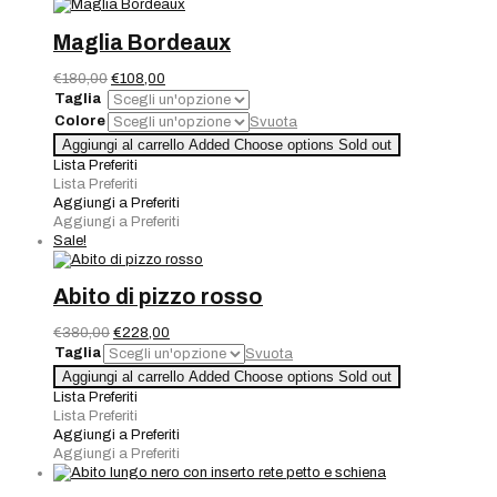
Maglia Bordeaux
Il
Il
€
180,00
€
108,00
prezzo
prezzo
Taglia
originale
attuale
Colore
Svuota
era:
è:
Maglia
Aggiungi al carrello
Added
Choose options
Sold out
€180,00.
€108,00.
Bordeaux
Lista Preferiti
quantità
Lista Preferiti
Aggiungi a Preferiti
Aggiungi a Preferiti
Sale!
Abito di pizzo rosso
Il
Il
€
380,00
€
228,00
prezzo
prezzo
Taglia
Svuota
originale
attuale
Abito
Aggiungi al carrello
Added
Choose options
Sold out
era:
è:
di
Lista Preferiti
€380,00.
€228,00.
pizzo
Lista Preferiti
rosso
Aggiungi a Preferiti
quantità
Aggiungi a Preferiti