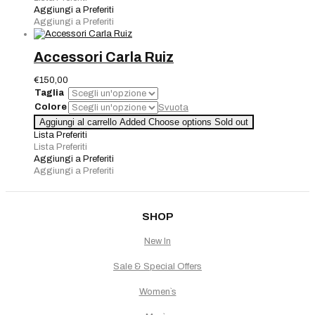
quantità
Aggiungi a Preferiti
Aggiungi a Preferiti
Accessori Carla Ruiz
€
150,00
Taglia
Colore
Svuota
Accessori
Aggiungi al carrello
Added
Choose options
Sold out
Carla
Lista Preferiti
Ruiz
Lista Preferiti
quantità
Aggiungi a Preferiti
Aggiungi a Preferiti
SHOP
New In
Sale & Special Offers
Women`s