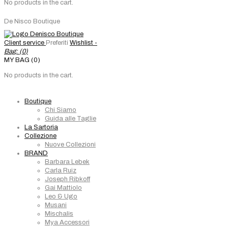
No products in the cart.
De Nisco Boutique
Client service
Preferiti
Wishlist -
Bag: (
0
)
MY BAG (0)
No products in the cart.
Boutique
Chi Siamo
Guida alle Taglie
La Sartoria
Collezione
Nuove Collezioni
BRAND
Barbara Lebek
Carla Ruiz
Joseph Ribkoff
Gai Mattiolo
Leo & Ugo
Musani
Mischalis
Mya Accessori