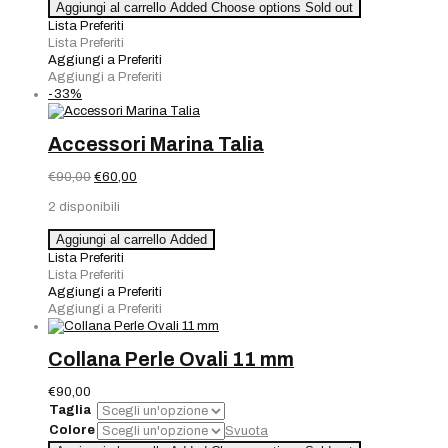
Bracciale
Aggiungi al carrello
Added
Choose options
Sold out
Strass
Lista Preferiti
Chiuso
Lista Preferiti
quantità
Aggiungi a Preferiti
Aggiungi a Preferiti
-33%
Accessori Marina Talia
Il
Il
€
90,00
€
60,00
prezzo
prezzo
2 disponibili
originale
attuale
era:
è:
Accessori
Aggiungi al carrello
Added
€90,00.
€60,00.
Marina
Lista Preferiti
Talia
Lista Preferiti
quantità
Aggiungi a Preferiti
Aggiungi a Preferiti
Collana Perle Ovali 11 mm
€
90,00
Taglia
Colore
Svuota