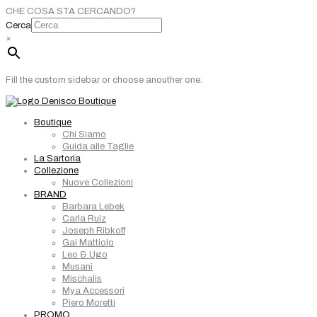
CHE COSA STA CERCANDO?
Cerca
×
Fill the custom sidebar or choose anouther one.
Boutique
Chi Siamo
Guida alle Taglie
La Sartoria
Collezione
Nuove Collezioni
BRAND
Barbara Lebek
Carla Ruiz
Joseph Ribkoff
Gai Mattiolo
Leo & Ugo
Musani
Mischalis
Mya Accessori
Piero Moretti
PROMO