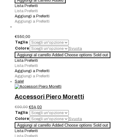
Aggiungi al carrello
Added
Canna
Lista Preferiti
di
Lista Preferiti
Fucile
Aggiungi a Preferiti
con
Aggiungi a Preferiti
Perlina
Nera
quantità
€
550,00
Taglia
Colore
Svuota
Quantità
Aggiungi al carrello
Added
Choose options
Sold out
Lista Preferiti
Lista Preferiti
Aggiungi a Preferiti
Aggiungi a Preferiti
Sale!
Accessori Piero Moretti
Il
Il
€
90,00
€
54,00
prezzo
prezzo
Taglia
originale
attuale
Colore
Svuota
era:
è:
Accessori
Aggiungi al carrello
Added
Choose options
Sold out
€90,00.
€54,00.
Piero
Lista Preferiti
Moretti
Lista Preferiti