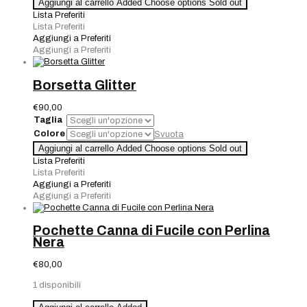
Collana
Aggiungi al carrello
Added
Choose options
Sold out
Perle
Lista Preferiti
Ovali
Lista Preferiti
11
Aggiungi a Preferiti
mm
Aggiungi a Preferiti
quantità
Borsetta Glitter
€
90,00
Taglia
Colore
Svuota
Borsetta
Aggiungi al carrello
Added
Choose options
Sold out
Glitter
Lista Preferiti
quantità
Lista Preferiti
Aggiungi a Preferiti
Aggiungi a Preferiti
Pochette Canna di Fucile con Perlina
Nera
€
80,00
1 disponibili
Pochette