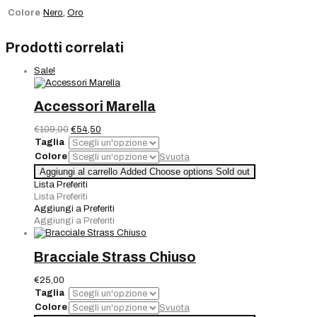
Colore
Nero
,
Oro
Prodotti correlati
Sale!
Accessori Marella
Il
Il
€
109,00
€
54,50
prezzo
prezzo
Taglia
originale
attuale
Colore
Svuota
era:
è:
Accessori
Aggiungi al carrello
Added
Choose options
Sold out
€109,00.
€54,50.
Marella
Lista Preferiti
quantità
Lista Preferiti
Aggiungi a Preferiti
Aggiungi a Preferiti
Bracciale Strass Chiuso
€
25,00
Taglia
Colore
Svuota