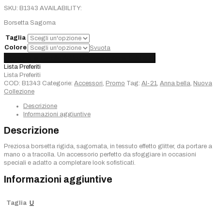
SKU:
B1343
AVAILABILITY:
Borsetta Sagoma
Taglia
Colore
Svuota
Borsetta
Aggiungi al carrello
Added
Choose options
Sold out
Sagomata
Lista Preferiti
quantità
Lista Preferiti
COD:
B1343
Categorie:
Accessori
,
Promo
Tag:
AI-21
,
Anna bella
,
Nuova
Collezione
Descrizione
Informazioni aggiuntive
Descrizione
Preziosa borsetta rigida, sagomata, in tessuto effetto glitter, da portare a
mano o a tracolla. Un accessorio perfetto da sfoggiare in occasioni
speciali e adatto a completare look sofisticati.
Informazioni aggiuntive
Taglia
U