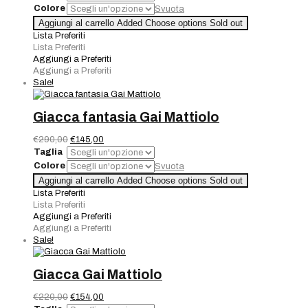
originale
attuale
Colore
Svuota
era:
è:
Giacca
Aggiungi al carrello
Added
Choose options
Sold out
€240,00.
€168,00.
Gai
Lista Preferiti
Mattiolo
Lista Preferiti
quantità
Aggiungi a Preferiti
Aggiungi a Preferiti
Sale!
Giacca fantasia Gai Mattiolo
Il
Il
€
290,00
€
145,00
prezzo
prezzo
Taglia
originale
attuale
Colore
Svuota
era:
è:
Giacca
Aggiungi al carrello
Added
Choose options
Sold out
€290,00.
€145,00.
fantasia
Lista Preferiti
Gai
Lista Preferiti
Mattiolo
Aggiungi a Preferiti
quantità
Aggiungi a Preferiti
Sale!
Giacca Gai Mattiolo
Il
Il
€
220,00
€
154,00