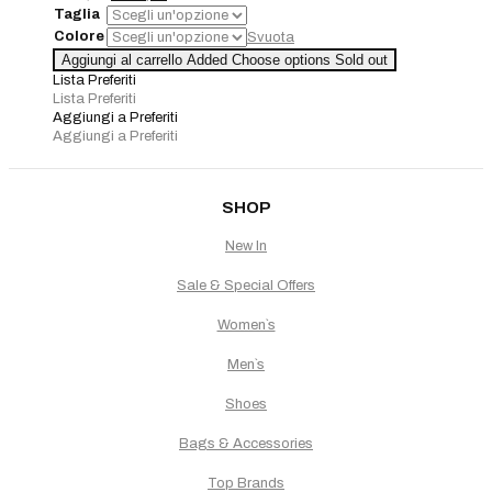
prezzo
prezzo
Taglia
originale
attuale
Colore
Svuota
era:
è:
Giacca
Aggiungi al carrello
Added
Choose options
Sold out
€278,00.
€222,40.
Joseph
Lista Preferiti
Ribkoff
Lista Preferiti
quantità
Aggiungi a Preferiti
Aggiungi a Preferiti
SHOP
New In
Sale & Special Offers
Women`s
Men`s
Shoes
Bags & Accessories
Top Brands