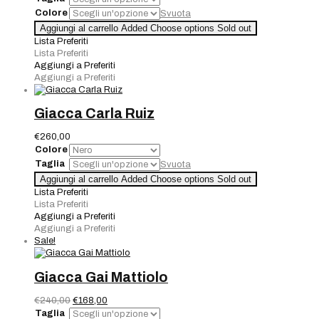
originale
attuale
Colore
Svuota
era:
è:
Giacca
Aggiungi al carrello
Added
Choose options
Sold out
€340,00.
€238,00.
Gai
Lista Preferiti
Mattiolo
Lista Preferiti
quantità
Aggiungi a Preferiti
Aggiungi a Preferiti
Giacca Carla Ruiz
€
260,00
Colore
Taglia
Svuota
Giacca
Aggiungi al carrello
Added
Choose options
Sold out
Carla
Lista Preferiti
Ruiz
Lista Preferiti
quantità
Aggiungi a Preferiti
Aggiungi a Preferiti
Sale!
Giacca Gai Mattiolo
Il
Il
€
240,00
€
168,00
prezzo
prezzo
Taglia