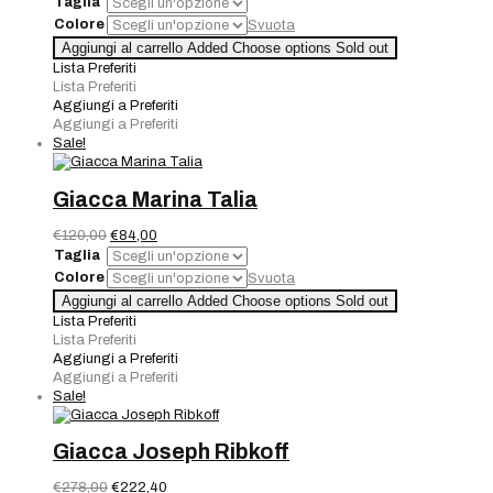
prezzo
prezzo
Taglia
originale
attuale
Colore
Svuota
era:
è:
Giacca
Aggiungi al carrello
Added
Choose options
Sold out
€220,00.
€154,00.
Gai
Lista Preferiti
Mattiolo
Lista Preferiti
quantità
Aggiungi a Preferiti
Aggiungi a Preferiti
Sale!
Giacca Marina Talia
Il
Il
€
120,00
€
84,00
prezzo
prezzo
Taglia
originale
attuale
Colore
Svuota
era:
è:
Giacca
Aggiungi al carrello
Added
Choose options
Sold out
€120,00.
€84,00.
Marina
Lista Preferiti
Talia
Lista Preferiti
quantità
Aggiungi a Preferiti
Aggiungi a Preferiti
Sale!
Giacca Joseph Ribkoff
Il
Il
€
278,00
€
222,40