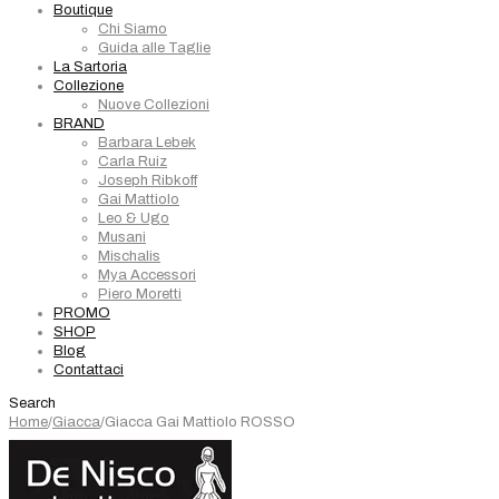
Boutique
Chi Siamo
Guida alle Taglie
La Sartoria
Collezione
Nuove Collezioni
BRAND
Barbara Lebek
Carla Ruiz
Joseph Ribkoff
Gai Mattiolo
Leo & Ugo
Musani
Mischalis
Mya Accessori
Piero Moretti
PROMO
SHOP
Blog
Contattaci
Search
Home
/
Giacca
/
Giacca Gai Mattiolo ROSSO