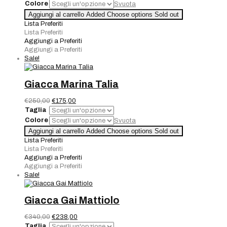
originale
attuale
Colore
Svuota
era:
è:
Coprispalla
Aggiungi al carrello
Added
Choose options
Sold out
€99,00.
€49,50.
Marella
Lista Preferiti
quantità
Lista Preferiti
Aggiungi a Preferiti
Aggiungi a Preferiti
Sale!
Giacca Marina Talia
Il
Il
€
250,00
€
175,00
prezzo
prezzo
Taglia
originale
attuale
Colore
Svuota
era:
è:
Giacca
Aggiungi al carrello
Added
Choose options
Sold out
€250,00.
€175,00.
Marina
Lista Preferiti
Talia
Lista Preferiti
quantità
Aggiungi a Preferiti
Aggiungi a Preferiti
Sale!
Giacca Gai Mattiolo
Il
Il
€
340,00
€
238,00
prezzo
prezzo
Taglia