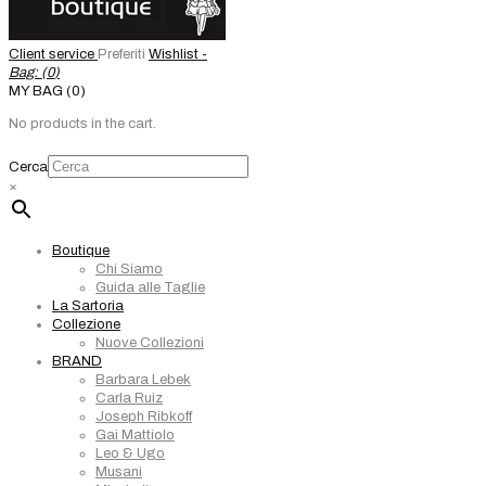
Client service
Preferiti
Wishlist -
Bag: (
0
)
MY BAG (0)
No products in the cart.
Cerca
×
Boutique
Chi Siamo
Guida alle Taglie
La Sartoria
Collezione
Nuove Collezioni
BRAND
Barbara Lebek
Carla Ruiz
Joseph Ribkoff
Gai Mattiolo
Leo & Ugo
Musani