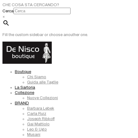
CHE COSA STA CERCANDO?
Cerca
×
Fill the custom sidebar or choose anouther one.
Boutique
Chi Siamo
Guida alle Taglie
La Sartoria
Collezione
Nuove Collezioni
BRAND
Barbara Lebek
Carla Ruiz
Joseph Ribkoff
Gai Mattiolo
Leo & Ugo
Musani