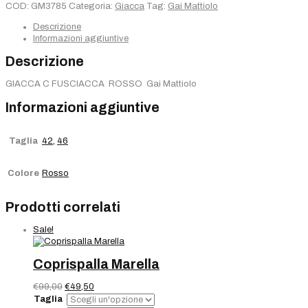
ROSSO
COD:
GM3785
Categoria:
Giacca
Tag:
Gai Mattiolo
quantità
Descrizione
Informazioni aggiuntive
Descrizione
GIACCA C FUSCIACCA ROSSO Gai Mattiolo
Informazioni aggiuntive
Taglia
42
,
46
Colore
Rosso
Prodotti correlati
Sale!
Coprispalla Marella
Il
Il
€
99,00
€
49,50
prezzo
prezzo
Taglia