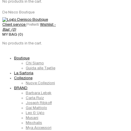
No products in the cart.
De Nisco Boutique
Client service
Preferiti
Wishlist -
Bag: (
0
)
MY BAG (0)
No products in the cart.
Boutique
Chi Siamo
Guida alle Taglie
La Sartoria
Collezione
Nuove Collezioni
BRAND
Barbara Lebek
Carla Ruiz
Joseph Ribkoff
Gai Mattiolo
Leo & Ugo
Musani
Mischalis
Mya Accessori