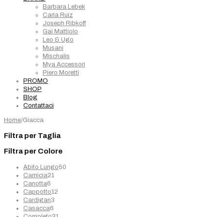
Barbara Lebek
Carla Ruiz
Joseph Ribkoff
Gai Mattiolo
Leo & Ugo
Musani
Mischalis
Mya Accessori
Piero Moretti
PROMO
SHOP
Blog
Contattaci
Home
/
Giacca
Filtra per Taglia
Filtra per Colore
50
Abito Lungo
50
21
prodotti
Camicia
21
6
prodotti
Canotta
6
prodotti
12
Cappotto
12
3
prodotti
Cardigan
3
6
prodotti
Casacca
6
prodotti
31
Completo
31