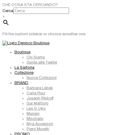
CHE COSA STA CERCANDO?
Cerca
×
Fill the custom sidebar or choose anouther one.
Boutique
Chi Siamo
Guida alle Taglie
La Sartoria
Collezione
Nuove Collezioni
BRAND
Barbara Lebek
Carla Ruiz
Joseph Ribkoff
Gai Mattiolo
Leo & Ugo
Musani
Mischalis
Mya Accessori
Piero Moretti
PROMO