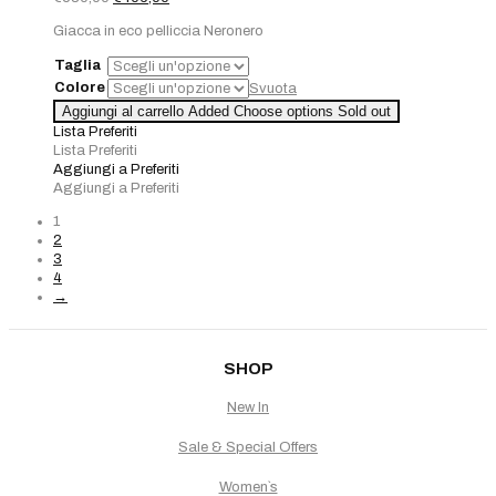
prezzo
prezzo
Giacca in eco pelliccia Neronero
originale
attuale
era:
è:
Taglia
€580,00.
€406,00.
Colore
Svuota
Aggiungi al carrello
Added
Choose options
Sold out
Lista Preferiti
Lista Preferiti
Aggiungi a Preferiti
Aggiungi a Preferiti
1
2
3
4
→
SHOP
New In
Sale & Special Offers
Women`s