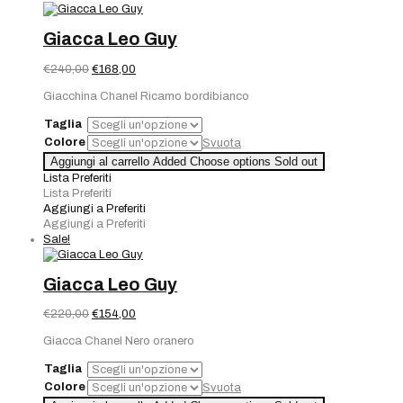
Giacca Leo Guy
Il
Il
€
240,00
€
168,00
prezzo
prezzo
Giacchina Chanel Ricamo bordibianco
originale
attuale
era:
è:
Taglia
€240,00.
€168,00.
Colore
Svuota
Aggiungi al carrello
Added
Choose options
Sold out
Lista Preferiti
Lista Preferiti
Aggiungi a Preferiti
Aggiungi a Preferiti
Sale!
Giacca Leo Guy
Il
Il
€
220,00
€
154,00
prezzo
prezzo
Giacca Chanel Nero oranero
originale
attuale
era:
è:
Taglia
€220,00.
€154,00.
Colore
Svuota