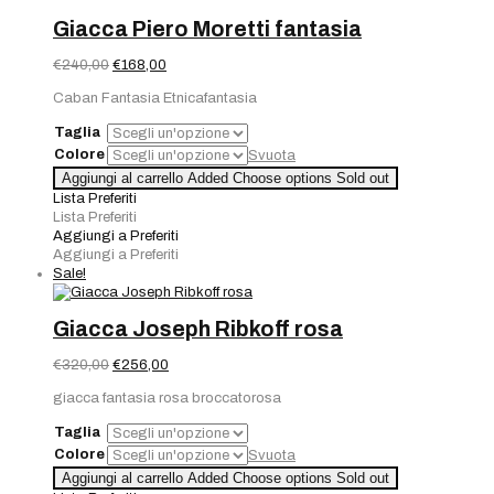
Giacca Piero Moretti fantasia
Il
Il
€
240,00
€
168,00
prezzo
prezzo
Caban Fantasia Etnicafantasia
originale
attuale
era:
è:
Taglia
€240,00.
€168,00.
Colore
Svuota
Aggiungi al carrello
Added
Choose options
Sold out
Lista Preferiti
Lista Preferiti
Aggiungi a Preferiti
Aggiungi a Preferiti
Sale!
Giacca Joseph Ribkoff rosa
Il
Il
€
320,00
€
256,00
prezzo
prezzo
giacca fantasia rosa broccatorosa
originale
attuale
era:
è:
Taglia
€320,00.
€256,00.
Colore
Svuota
Aggiungi al carrello
Added
Choose options
Sold out