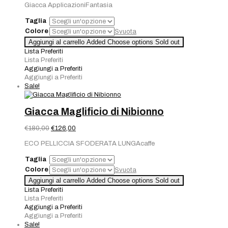
Giacca ApplicazioniFantasia
originale
attuale
era:
è:
Taglia
€380,00.
€304,00.
Colore
Svuota
Aggiungi al carrello
Added
Choose options
Sold out
Lista Preferiti
Lista Preferiti
Aggiungi a Preferiti
Aggiungi a Preferiti
Sale!
Giacca Maglificio di Nibionno
Il
Il
€
180,00
€
126,00
prezzo
prezzo
ECO PELLICCIA SFODERATA LUNGAcaffe
originale
attuale
era:
è:
Taglia
€180,00.
€126,00.
Colore
Svuota
Aggiungi al carrello
Added
Choose options
Sold out
Lista Preferiti
Lista Preferiti
Aggiungi a Preferiti
Aggiungi a Preferiti
Sale!