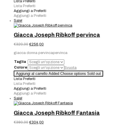
Lista Preferiti
Lista Preferiti
Aggiungi a Preferiti
Aggiungi a Preferiti
Sale!
Giacca Joseph Ribkoff pervinca
Il
Il
€
320,00
€
256,00
prezzo
prezzo
giacca donna pervincapervinca
originale
attuale
era:
è:
Taglia
€320,00.
€256,00.
Colore
Svuota
Aggiungi al carrello
Added
Choose options
Sold out
Lista Preferiti
Lista Preferiti
Aggiungi a Preferiti
Aggiungi a Preferiti
Sale!
Giacca Joseph Ribkoff Fantasia
Il
Il
€
380,00
€
304,00
prezzo
prezzo