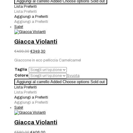
Aggiungi al carrello
Added
Choose options
Sold out
Lista Preferiti
Lista Preferiti
Aggiungi a Preferiti
Aggiungi a Preferiti
Sale!
Giacca Violanti
Il
Il
€
499,00
€
349,30
prezzo
prezzo
Giaccone in eco pelliccia Camelcamel
originale
attuale
era:
è:
Taglia
€499,00.
€349,30.
Colore
Svuota
Aggiungi al carrello
Added
Choose options
Sold out
Lista Preferiti
Lista Preferiti
Aggiungi a Preferiti
Aggiungi a Preferiti
Sale!
Giacca Violanti
Il
Il
€
580,00
€
406,00