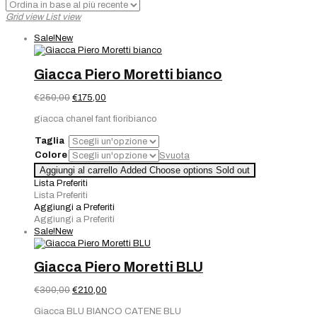
base
Grid view
List view
al
più
Sale!
New
recente
Giacca Piero Moretti bianco
Il
Il
€
250,00
€
175,00
prezzo
prezzo
giacca chanel fant fioribianco
originale
attuale
era:
è:
Taglia
€250,00.
€175,00.
Colore
Svuota
Aggiungi al carrello
Added
Choose options
Sold out
Lista Preferiti
Lista Preferiti
Aggiungi a Preferiti
Aggiungi a Preferiti
Sale!
New
Giacca Piero Moretti BLU
Il
Il
€
300,00
€
210,00
prezzo
prezzo
Giacca BLU BIANCO CATENE BLU
originale
attuale