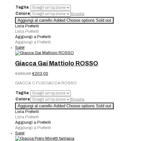
era:
è:
Taglia
€300,00.
€210,00.
Colore
Svuota
Aggiungi al carrello
Added
Choose options
Sold out
Lista Preferiti
Lista Preferiti
Aggiungi a Preferiti
Aggiungi a Preferiti
Sale!
Giacca Gai Mattiolo ROSSO
Il
Il
€
290,00
€
203,00
prezzo
prezzo
GIACCA C FUSCIACCA ROSSO
originale
attuale
era:
è:
Taglia
€290,00.
€203,00.
Colore
Svuota
Aggiungi al carrello
Added
Choose options
Sold out
Lista Preferiti
Lista Preferiti
Aggiungi a Preferiti
Aggiungi a Preferiti
Sale!