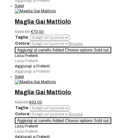
Aggiungi a Preferiti
Sale!
Maglia Gai Mattiolo
Il
Il
€
140,00
€
70,00
prezzo
prezzo
Taglia
originale
attuale
Colore
Svuota
era:
è:
Maglia
Aggiungi al carrello
Added
Choose options
Sold out
€140,00.
€70,00.
Gai
Lista Preferiti
Mattiolo
Lista Preferiti
quantità
Aggiungi a Preferiti
Aggiungi a Preferiti
Sale!
Maglia Gai Mattiolo
Il
Il
€
90,00
€
63,00
prezzo
prezzo
Taglia
originale
attuale
Colore
Svuota
era:
è:
Maglia
Aggiungi al carrello
Added
Choose options
Sold out
€90,00.
€63,00.
Gai
Lista Preferiti
Mattiolo
Lista Preferiti
quantità
Aggiungi a Preferiti