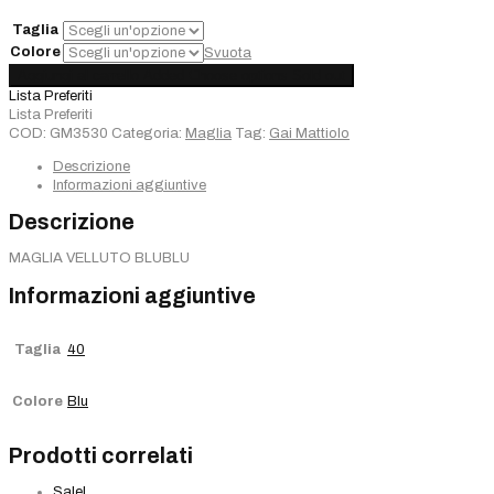
€150,00.
€105,00.
Taglia
Colore
Svuota
Maglia
Aggiungi al carrello
Added
Choose options
Sold out
Gai
Lista Preferiti
Mattiolo
Lista Preferiti
quantità
COD:
GM3530
Categoria:
Maglia
Tag:
Gai Mattiolo
Descrizione
Informazioni aggiuntive
Descrizione
MAGLIA VELLUTO BLUBLU
Informazioni aggiuntive
Taglia
40
Colore
Blu
Prodotti correlati
Sale!