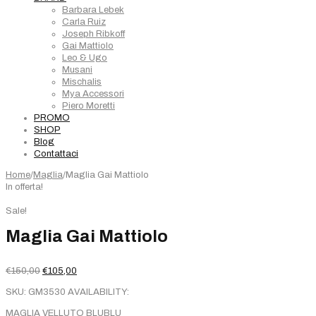
Barbara Lebek
Carla Ruiz
Joseph Ribkoff
Gai Mattiolo
Leo & Ugo
Musani
Mischalis
Mya Accessori
Piero Moretti
PROMO
SHOP
Blog
Contattaci
Home
/
Maglia
/
Maglia Gai Mattiolo
In offerta!
Sale!
Maglia Gai Mattiolo
Il
Il
€
150,00
€
105,00
prezzo
prezzo
SKU:
GM3530
AVAILABILITY:
originale
attuale
era:
è:
MAGLIA VELLUTO BLUBLU