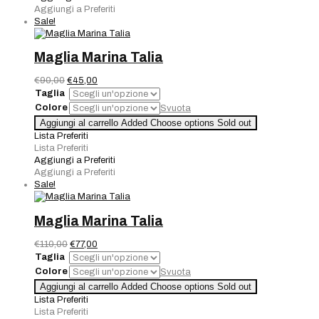
Aggiungi a Preferiti
Sale!
Maglia Marina Talia
Il
Il
€
90,00
€
45,00
prezzo
prezzo
Taglia
originale
attuale
Colore
Svuota
era:
è:
Maglia
Aggiungi al carrello
Added
Choose options
Sold out
€90,00.
€45,00.
Marina
Lista Preferiti
Talia
Lista Preferiti
quantità
Aggiungi a Preferiti
Aggiungi a Preferiti
Sale!
Maglia Marina Talia
Il
Il
€
110,00
€
77,00
prezzo
prezzo
Taglia
originale
attuale
Colore
Svuota
era:
è:
Maglia
Aggiungi al carrello
Added
Choose options
Sold out
€110,00.
€77,00.
Marina
Lista Preferiti
Talia
Lista Preferiti