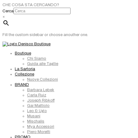
CHE COSA STA CERCANDO?
Cerca
×
Fill the custom sidebar or choose anouther one.
Boutique
Chi Siamo
Guida alle Taglie
La Sartoria
Collezione
Nuove Collezioni
BRAND
Barbara Lebek
Carla Ruiz
Joseph Ribkoff
Gai Mattiolo
Leo & Ugo
Musani
Mischalis
Mya Accessori
Piero Moretti
PROMO