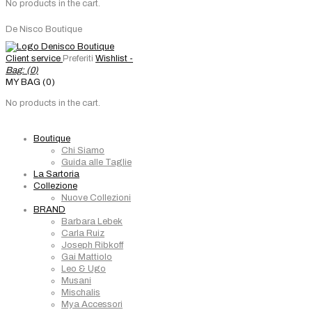
No products in the cart.
De Nisco Boutique
Client service
Preferiti
Wishlist -
Bag: (
0
)
MY BAG (0)
No products in the cart.
Boutique
Chi Siamo
Guida alle Taglie
La Sartoria
Collezione
Nuove Collezioni
BRAND
Barbara Lebek
Carla Ruiz
Joseph Ribkoff
Gai Mattiolo
Leo & Ugo
Musani
Mischalis
Mya Accessori