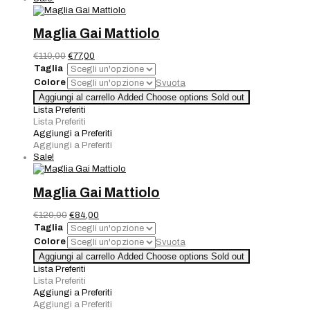
Maglia Gai Mattiolo
Il
Il
€
110,00
€
77,00
prezzo
prezzo
Taglia
originale
attuale
Colore
Svuota
era:
è:
Maglia
Aggiungi al carrello
Added
Choose options
Sold out
€110,00.
€77,00.
Gai
Lista Preferiti
Mattiolo
Lista Preferiti
quantità
Aggiungi a Preferiti
Aggiungi a Preferiti
Sale!
Maglia Gai Mattiolo
Il
Il
€
120,00
€
84,00
prezzo
prezzo
Taglia
originale
attuale
Colore
Svuota
era:
è:
Maglia
Aggiungi al carrello
Added
Choose options
Sold out
€120,00.
€84,00.
Gai
Lista Preferiti
Mattiolo
Lista Preferiti
quantità
Aggiungi a Preferiti
Aggiungi a Preferiti