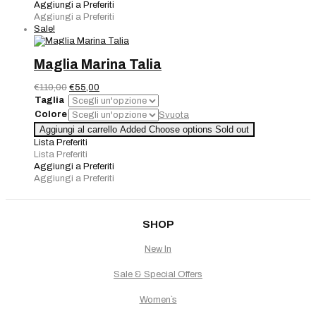
quantità
Aggiungi a Preferiti
Aggiungi a Preferiti
Sale!
Maglia Marina Talia
Il
Il
€
110,00
€
55,00
prezzo
prezzo
Taglia
originale
attuale
Colore
Svuota
era:
è:
Maglia
Aggiungi al carrello
Added
Choose options
Sold out
€110,00.
€55,00.
Marina
Lista Preferiti
Talia
Lista Preferiti
quantità
Aggiungi a Preferiti
Aggiungi a Preferiti
SHOP
New In
Sale & Special Offers
Women`s