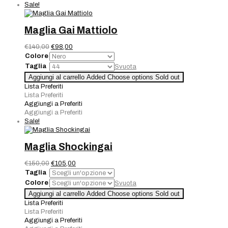
Sale!
Maglia Gai Mattiolo
Il
Il
€
140,00
€
98,00
prezzo
prezzo
Colore
originale
attuale
Taglia
Svuota
era:
è:
Maglia
Aggiungi al carrello
Added
Choose options
Sold out
€140,00.
€98,00.
Gai
Lista Preferiti
Mattiolo
Lista Preferiti
quantità
Aggiungi a Preferiti
Aggiungi a Preferiti
Sale!
Maglia Shockingai
Il
Il
€
150,00
€
105,00
prezzo
prezzo
Taglia
originale
attuale
Colore
Svuota
era:
è:
Maglia
Aggiungi al carrello
Added
Choose options
Sold out
€150,00.
€105,00.
Shockingai
Lista Preferiti
quantità
Lista Preferiti
Aggiungi a Preferiti