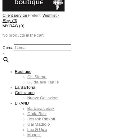
Client service
Preferiti
Wishlist -
Bag: (
0
)
MY BAG (0)
No products in the cart.
Cerca
×
Boutique
Chi Siamo
Guida alle Taglie
La Sartoria
Collezione
Nuove Collezioni
BRAND
Barbara Lebek
Carla Ruiz
Joseph Ribkoff
Gai Mattiolo
Leo & Ugo
Musani