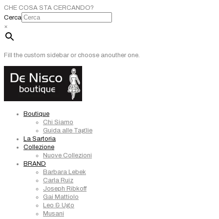
CHE COSA STA CERCANDO?
Cerca
×
Fill the custom sidebar or choose anouther one.
Boutique
Chi Siamo
Guida alle Taglie
La Sartoria
Collezione
Nuove Collezioni
BRAND
Barbara Lebek
Carla Ruiz
Joseph Ribkoff
Gai Mattiolo
Leo & Ugo
Musani