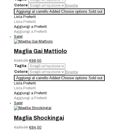
originale
attuale
Colore
Svuota
era:
è:
Maglia
Aggiungi al carrello
Added
Choose options
Sold out
€110,00.
€55,00.
Marina
Lista Preferiti
Talia
Lista Preferiti
quantità
Aggiungi a Preferiti
Aggiungi a Preferiti
Sale!
Maglia Gai Mattiolo
Il
Il
€
140,00
€
98,00
prezzo
prezzo
Taglia
originale
attuale
Colore
Svuota
era:
è:
Maglia
Aggiungi al carrello
Added
Choose options
Sold out
€140,00.
€98,00.
Gai
Lista Preferiti
Mattiolo
Lista Preferiti
quantità
Aggiungi a Preferiti
Aggiungi a Preferiti
Sale!
Maglia Shockingai
Il
Il
€
120,00
€
84,00