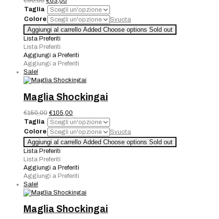
Il
Il
€
90,00
€
63,00
prezzo
prezzo
Taglia
originale
attuale
Colore
Svuota
era:
è:
Maglia
Aggiungi al carrello
Added
Choose options
Sold out
€90,00.
€63,00.
Gai
Lista Preferiti
Mattiolo
Lista Preferiti
quantità
Aggiungi a Preferiti
Aggiungi a Preferiti
Sale!
Maglia Shockingai
Il
Il
€
150,00
€
105,00
prezzo
prezzo
Taglia
originale
attuale
Colore
Svuota
era:
è:
Maglia
Aggiungi al carrello
Added
Choose options
Sold out
€150,00.
€105,00.
Shockingai
Lista Preferiti
quantità
Lista Preferiti
Aggiungi a Preferiti
Aggiungi a Preferiti
Sale!
Maglia Shockingai