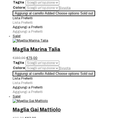
prezzo
prezzo
Taglia
originale
attuale
Colore
Svuota
era:
è:
Maglia
Aggiungi al carrello
Added
Choose options
Sold out
€120,00.
€84,00.
Shockingai
Lista Preferiti
quantità
Lista Preferiti
Aggiungi a Preferiti
Aggiungi a Preferiti
Sale!
Maglia Marina Talia
Il
Il
€
150,00
€
75,00
prezzo
prezzo
Taglia
originale
attuale
Colore
Svuota
era:
è:
Maglia
Aggiungi al carrello
Added
Choose options
Sold out
€150,00.
€75,00.
Marina
Lista Preferiti
Talia
Lista Preferiti
quantità
Aggiungi a Preferiti
Aggiungi a Preferiti
Sale!
Maglia Gai Mattiolo