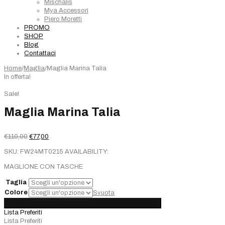
Mischalis
Mya Accessori
Piero Moretti
PROMO
SHOP
Blog
Contattaci
Home
/
Maglia
/
Maglia Marina Talia
In offerta!
Sale!
Maglia Marina Talia
Il
Il
€
110,00
€
77,00
prezzo
prezzo
SKU:
FW24MT0215
AVAILABILITY:
originale
attuale
era:
è:
MAGLIONE CON TASCHE
€110,00.
€77,00.
Taglia
Colore
Svuota
Maglia
Aggiungi al carrello
Added
Choose options
Sold out
Marina
Lista Preferiti
Talia
Lista Preferiti