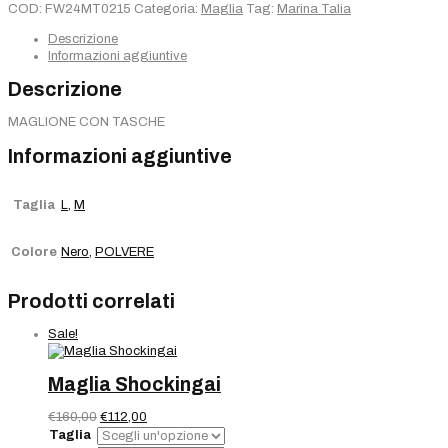
quantità
COD:
FW24MT0215
Categoria:
Maglia
Tag:
Marina Talia
Descrizione
Informazioni aggiuntive
Descrizione
MAGLIONE CON TASCHE
Informazioni aggiuntive
Taglia
L
,
M
Colore
Nero
,
POLVERE
Prodotti correlati
Sale!
Maglia Shockingai
Il
Il
€
160,00
€
112,00
prezzo
prezzo
Taglia