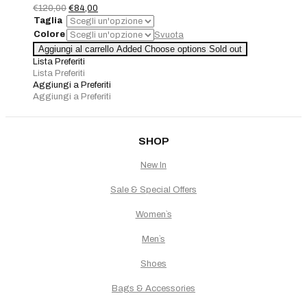
Il
Il
€
120,00
€
84,00
prezzo
prezzo
Taglia
originale
attuale
Colore
Svuota
era:
è:
Maglia
Aggiungi al carrello
Added
Choose options
Sold out
€120,00.
€84,00.
Shockingai
Lista Preferiti
quantità
Lista Preferiti
Aggiungi a Preferiti
Aggiungi a Preferiti
SHOP
New In
Sale & Special Offers
Women`s
Men`s
Shoes
Bags & Accessories