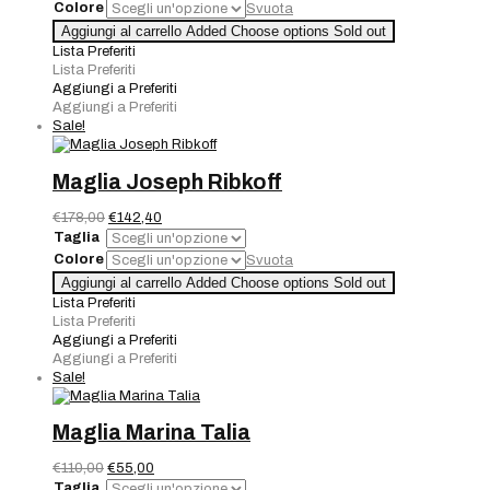
originale
attuale
Colore
Svuota
era:
è:
Maglia
Aggiungi al carrello
Added
Choose options
Sold out
€160,00.
€112,00.
Shockingai
Lista Preferiti
quantità
Lista Preferiti
Aggiungi a Preferiti
Aggiungi a Preferiti
Sale!
Maglia Joseph Ribkoff
Il
Il
€
178,00
€
142,40
prezzo
prezzo
Taglia
originale
attuale
Colore
Svuota
era:
è:
Maglia
Aggiungi al carrello
Added
Choose options
Sold out
€178,00.
€142,40.
Joseph
Lista Preferiti
Ribkoff
Lista Preferiti
quantità
Aggiungi a Preferiti
Aggiungi a Preferiti
Sale!
Maglia Marina Talia
Il
Il
€
110,00
€
55,00
prezzo
prezzo
Taglia