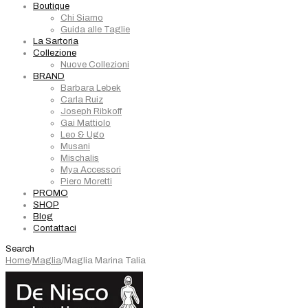
Boutique
Chi Siamo
Guida alle Taglie
La Sartoria
Collezione
Nuove Collezioni
BRAND
Barbara Lebek
Carla Ruiz
Joseph Ribkoff
Gai Mattiolo
Leo & Ugo
Musani
Mischalis
Mya Accessori
Piero Moretti
PROMO
SHOP
Blog
Contattaci
Search
Home
/
Maglia
/
Maglia Marina Talia