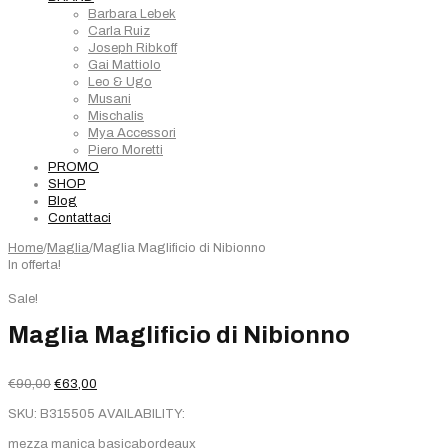
Barbara Lebek
Carla Ruiz
Joseph Ribkoff
Gai Mattiolo
Leo & Ugo
Musani
Mischalis
Mya Accessori
Piero Moretti
PROMO
SHOP
Blog
Contattaci
Home
/
Maglia
/
Maglia Maglificio di Nibionno
In offerta!
Sale!
Maglia Maglificio di Nibionno
Il
Il
€
90,00
€
63,00
prezzo
prezzo
SKU:
B315505
AVAILABILITY:
originale
attuale
era:
è:
mezza manica basicabordeaux