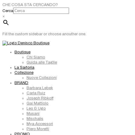
CHE COSA STA CERCANDO?
Cerca
×
Fill the custom sidebar or choose anouther one.
Boutique
Chi Siamo
Guida alle Taglie
La Sartoria
Collezione
Nuove Collezioni
BRAND
Barbara Lebek
Carla Ruiz
Joseph Ribkoff
Gai Mattiolo
Leo & Ugo
Musani
Mischalis
Mya Accessori
Piero Moretti
PROMO