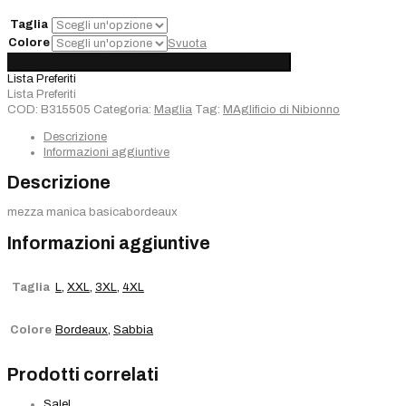
€90,00.
€63,00.
Taglia
Colore
Svuota
Maglia
Aggiungi al carrello
Added
Choose options
Sold out
Maglificio
Lista Preferiti
di
Lista Preferiti
Nibionno
COD:
B315505
Categoria:
Maglia
Tag:
MAglificio di Nibionno
quantità
Descrizione
Informazioni aggiuntive
Descrizione
mezza manica basicabordeaux
Informazioni aggiuntive
Taglia
L
,
XXL
,
3XL
,
4XL
Colore
Bordeaux
,
Sabbia
Prodotti correlati
Sale!