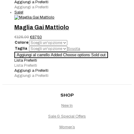
quantità
Aggiungi a Preferiti
Aggiungi a Preferiti
Sale!
Maglia Gai Mattiolo
Il
Il
€
125,00
€
87,50
prezzo
prezzo
Colore
originale
attuale
Taglia
Svuota
era:
è:
Maglia
Aggiungi al carrello
Added
Choose options
Sold out
€125,00.
€87,50.
Gai
Lista Preferiti
Mattiolo
Lista Preferiti
quantità
Aggiungi a Preferiti
Aggiungi a Preferiti
SHOP
New In
Sale & Special Offers
Women`s