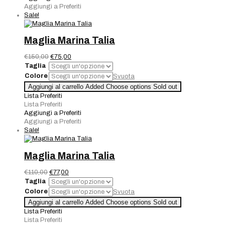
Aggiungi a Preferiti
Sale!
Maglia Marina Talia
Il
Il
€
150,00
€
75,00
prezzo
prezzo
Taglia
originale
attuale
Colore
Svuota
era:
è:
Maglia
Aggiungi al carrello
Added
Choose options
Sold out
€150,00.
€75,00.
Marina
Lista Preferiti
Talia
Lista Preferiti
quantità
Aggiungi a Preferiti
Aggiungi a Preferiti
Sale!
Maglia Marina Talia
Il
Il
€
110,00
€
77,00
prezzo
prezzo
Taglia
originale
attuale
Colore
Svuota
era:
è:
Maglia
Aggiungi al carrello
Added
Choose options
Sold out
€110,00.
€77,00.
Marina
Lista Preferiti
Talia
Lista Preferiti