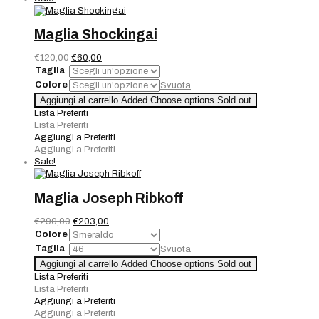
Maglia Shockingai
Il
Il
€
120,00
€
60,00
prezzo
prezzo
Taglia
originale
attuale
Colore
Svuota
era:
è:
Maglia
Aggiungi al carrello
Added
Choose options
Sold out
€120,00.
€60,00.
Shockingai
Lista Preferiti
quantità
Lista Preferiti
Aggiungi a Preferiti
Aggiungi a Preferiti
Sale!
Maglia Joseph Ribkoff
Il
Il
€
290,00
€
203,00
prezzo
prezzo
Colore
originale
attuale
Taglia
Svuota
era:
è:
Maglia
Aggiungi al carrello
Added
Choose options
Sold out
€290,00.
€203,00.
Joseph
Lista Preferiti
Ribkoff
Lista Preferiti
quantità
Aggiungi a Preferiti
Aggiungi a Preferiti