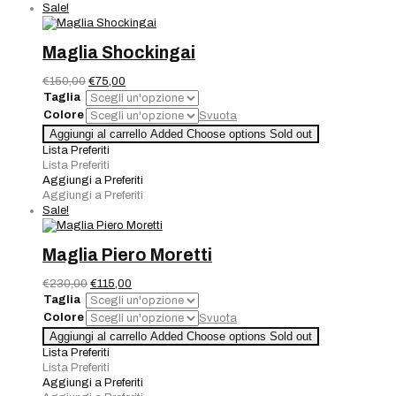
Sale!
Maglia Shockingai
Il
Il
€
150,00
€
75,00
prezzo
prezzo
Taglia
originale
attuale
Colore
Svuota
era:
è:
Maglia
Aggiungi al carrello
Added
Choose options
Sold out
€150,00.
€75,00.
Shockingai
Lista Preferiti
quantità
Lista Preferiti
Aggiungi a Preferiti
Aggiungi a Preferiti
Sale!
Maglia Piero Moretti
Il
Il
€
230,00
€
115,00
prezzo
prezzo
Taglia
originale
attuale
Colore
Svuota
era:
è:
Maglia
Aggiungi al carrello
Added
Choose options
Sold out
€230,00.
€115,00.
Piero
Lista Preferiti
Moretti
Lista Preferiti
quantità
Aggiungi a Preferiti