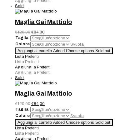
Aggiungi a Preferiti
Sale!
Maglia Gai Mattiolo
Il
Il
€
120,00
€
84,00
prezzo
prezzo
Taglia
originale
attuale
Colore
Svuota
era:
è:
Maglia
Aggiungi al carrello
Added
Choose options
Sold out
€120,00.
€84,00.
Gai
Lista Preferiti
Mattiolo
Lista Preferiti
quantità
Aggiungi a Preferiti
Aggiungi a Preferiti
Sale!
Maglia Gai Mattiolo
Il
Il
€
120,00
€
84,00
prezzo
prezzo
Taglia
originale
attuale
Colore
Svuota
era:
è:
Maglia
Aggiungi al carrello
Added
Choose options
Sold out
€120,00.
€84,00.
Gai
Lista Preferiti
Mattiolo
Lista Preferiti
quantità
Aggiungi a Preferiti