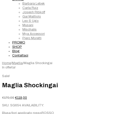
Barbara Lebek
Carla Ruiz
Joseph Ribkoff
Gai Mattiolo
Leo & Ugo
Musani
Mischalis
Mya Accessori
Piero Moretti
PROMO
SHOP
Blog
Contattaci
Home
/
Maglia
/
Maglia Shockingai
In offerta!
Sale!
Maglia Shockingai
Il
Il
€
170,00
€
119,00
prezzo
prezzo
SKU:
SG654
AVAILABILITY:
originale
attuale
era:
è:
Blusa fiori applicato rossoROSSO