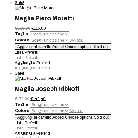
Sale!
Maglia Piero Moretti
Il
Il
€
230,00
€
115,00
prezzo
prezzo
Taglia
originale
attuale
Colore
Svuota
era:
è:
Maglia
Aggiungi al carrello
Added
Choose options
Sold out
€230,00.
€115,00.
Piero
Lista Preferiti
Moretti
Lista Preferiti
quantità
Aggiungi a Preferiti
Aggiungi a Preferiti
Sale!
Maglia Joseph Ribkoff
Il
Il
€
178,00
€
142,40
prezzo
prezzo
Taglia
originale
attuale
Colore
Svuota
era:
è:
Maglia
Aggiungi al carrello
Added
Choose options
Sold out
€178,00.
€142,40.
Joseph
Lista Preferiti
Ribkoff
Lista Preferiti
quantità
Aggiungi a Preferiti