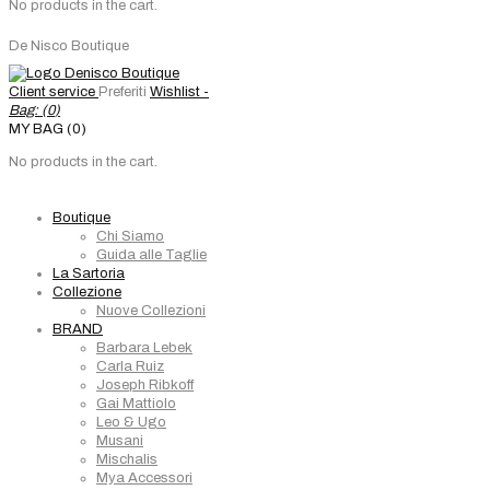
No products in the cart.
De Nisco Boutique
Client service
Preferiti
Wishlist -
Bag: (
0
)
MY BAG (0)
No products in the cart.
Boutique
Chi Siamo
Guida alle Taglie
La Sartoria
Collezione
Nuove Collezioni
BRAND
Barbara Lebek
Carla Ruiz
Joseph Ribkoff
Gai Mattiolo
Leo & Ugo
Musani
Mischalis
Mya Accessori