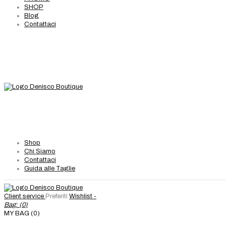
SHOP
Blog
Contattaci
Shop
Chi Siamo
Contattaci
Guida alle Taglie
Client service
Preferiti
Wishlist -
Bag: (
0
)
MY BAG (0)