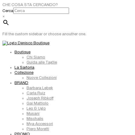
CHE COSA STA CERCANDO?
Cerca
×
Fill the custom sidebar or choose anouther one.
Boutique
Chi Siamo
Guida alle Taglie
La Sartoria
Collezione
Nuove Collezioni
BRAND
Barbara Lebek
Carla Ruiz
Joseph Ribkoff
Gai Mattiolo
Leo & Ugo
Musani
Mischalis
Mya Accessori
Piero Moretti
PROMO