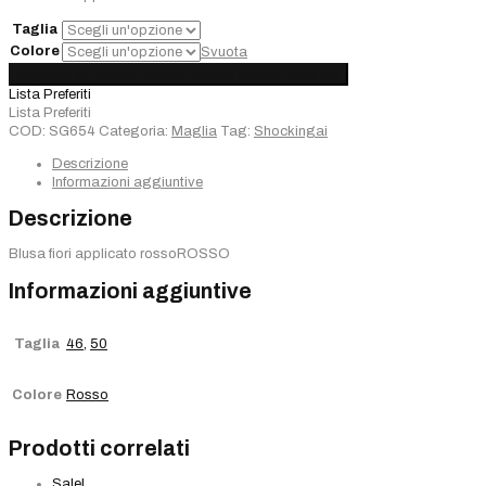
€170,00.
€119,00.
Taglia
Colore
Svuota
Maglia
Aggiungi al carrello
Added
Choose options
Sold out
Shockingai
Lista Preferiti
quantità
Lista Preferiti
COD:
SG654
Categoria:
Maglia
Tag:
Shockingai
Descrizione
Informazioni aggiuntive
Descrizione
Blusa fiori applicato rossoROSSO
Informazioni aggiuntive
Taglia
46
,
50
Colore
Rosso
Prodotti correlati
Sale!