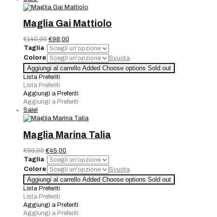
Maglia Gai Mattiolo
Il
Il
€
140,00
€
98,00
prezzo
prezzo
Taglia
originale
attuale
Colore
Svuota
era:
è:
Maglia
Aggiungi al carrello
Added
Choose options
Sold out
€140,00.
€98,00.
Gai
Lista Preferiti
Mattiolo
Lista Preferiti
quantità
Aggiungi a Preferiti
Aggiungi a Preferiti
Sale!
Maglia Marina Talia
Il
Il
€
90,00
€
45,00
prezzo
prezzo
Taglia
originale
attuale
Colore
Svuota
era:
è:
Maglia
Aggiungi al carrello
Added
Choose options
Sold out
€90,00.
€45,00.
Marina
Lista Preferiti
Talia
Lista Preferiti
quantità
Aggiungi a Preferiti
Aggiungi a Preferiti