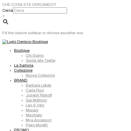
CHE COSA STA CERCANDO?
Cerca
×
Fill the custom sidebar or choose anouther one.
Boutique
Chi Siamo
Guida alle Taglie
La Sartoria
Collezione
Nuove Collezioni
BRAND
Barbara Lebek
Carla Ruiz
Joseph Ribkoff
Gai Mattiolo
Leo & Ugo
Musani
Mischalis
Mya Accessori
Piero Moretti
PROMO