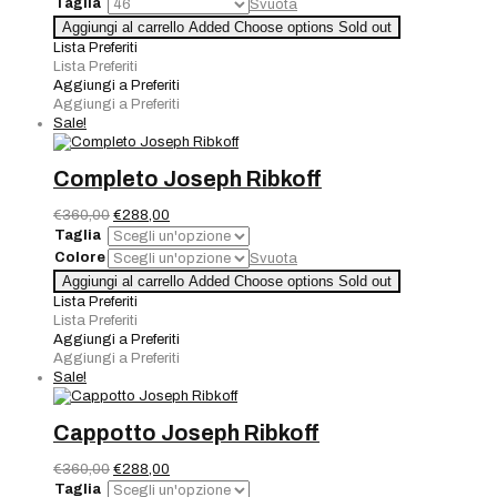
Taglia
Svuota
era:
è:
Pantalone
Aggiungi al carrello
Added
Choose options
Sold out
€190,00.
€133,00.
Joseph
Lista Preferiti
Ribkoff
Lista Preferiti
quantità
Aggiungi a Preferiti
Aggiungi a Preferiti
Sale!
Completo Joseph Ribkoff
Il
Il
€
360,00
€
288,00
prezzo
prezzo
Taglia
originale
attuale
Colore
Svuota
era:
è:
Completo
Aggiungi al carrello
Added
Choose options
Sold out
€360,00.
€288,00.
Joseph
Lista Preferiti
Ribkoff
Lista Preferiti
quantità
Aggiungi a Preferiti
Aggiungi a Preferiti
Sale!
Cappotto Joseph Ribkoff
Il
Il
€
360,00
€
288,00
prezzo
prezzo
Taglia