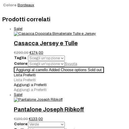
Colore
Bordeaux
Prodotti correlati
Sale!
Casacca Jersey e Tulle
Il
Il
€
290,00
€
174,00
prezzo
prezzo
Taglia
originale
attuale
Colore
Svuota
era:
è:
Casacca
Aggiungi al carrello
Added
Choose options
Sold out
€290,00.
€174,00.
Jersey
Lista Preferiti
e
Lista Preferiti
Tulle
Aggiungi a Preferiti
quantità
Aggiungi a Preferiti
Sale!
Pantalone Joseph Ribkoff
Il
Il
€
190,00
€
133,00
prezzo
prezzo
Colore
originale
attuale