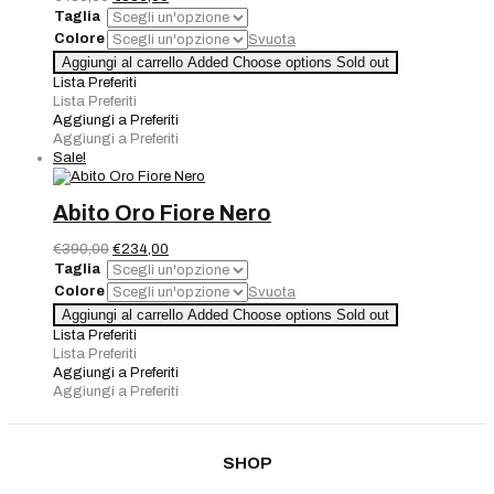
prezzo
prezzo
Taglia
originale
attuale
Colore
Svuota
era:
è:
Tuta
Aggiungi al carrello
Added
Choose options
Sold out
€480,00.
€336,00.
Joseph
Lista Preferiti
Ribkoff
Lista Preferiti
quantità
Aggiungi a Preferiti
Aggiungi a Preferiti
Sale!
Abito Oro Fiore Nero
Il
Il
€
390,00
€
234,00
prezzo
prezzo
Taglia
originale
attuale
Colore
Svuota
era:
è:
Abito
Aggiungi al carrello
Added
Choose options
Sold out
€390,00.
€234,00.
Oro
Lista Preferiti
Fiore
Lista Preferiti
Nero
Aggiungi a Preferiti
quantità
Aggiungi a Preferiti
SHOP