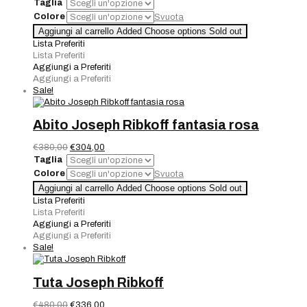
prezzo
prezzo
Taglia
originale
attuale
Colore
Svuota
era:
è:
Abito
Aggiungi al carrello
Added
Choose options
Sold out
€330,00.
€231,00.
Joseph
Lista Preferiti
Ribkoff
Lista Preferiti
quantità
Aggiungi a Preferiti
Aggiungi a Preferiti
Sale!
Abito Joseph Ribkoff fantasia rosa
Il
Il
€
380,00
€
304,00
prezzo
prezzo
Taglia
originale
attuale
Colore
Svuota
era:
è:
Abito
Aggiungi al carrello
Added
Choose options
Sold out
€380,00.
€304,00.
Joseph
Lista Preferiti
Ribkoff
Lista Preferiti
fantasia
Aggiungi a Preferiti
rosa
Aggiungi a Preferiti
quantità
Sale!
Tuta Joseph Ribkoff
Il
Il
€
480,00
€
336,00