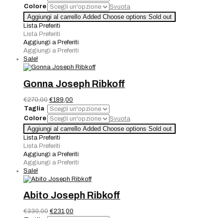
originale
attuale
Colore
Svuota
era:
è:
Cappotto
Aggiungi al carrello
Added
Choose options
Sold out
€360,00.
€288,00.
Joseph
Lista Preferiti
Ribkoff
Lista Preferiti
quantità
Aggiungi a Preferiti
Aggiungi a Preferiti
Sale!
Gonna Joseph Ribkoff
Il
Il
€
270,00
€
189,00
prezzo
prezzo
Taglia
originale
attuale
Colore
Svuota
era:
è:
Gonna
Aggiungi al carrello
Added
Choose options
Sold out
€270,00.
€189,00.
Joseph
Lista Preferiti
Ribkoff
Lista Preferiti
quantità
Aggiungi a Preferiti
Aggiungi a Preferiti
Sale!
Abito Joseph Ribkoff
Il
Il
€
330,00
€
231,00