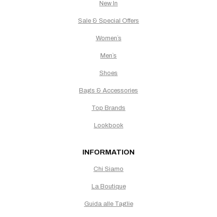
New In
Sale & Special Offers
Women`s
Men`s
Shoes
Bags & Accessories
Top Brands
Lookbook
INFORMATION
Chi Siamo
La Boutique
Guida alle Taglie