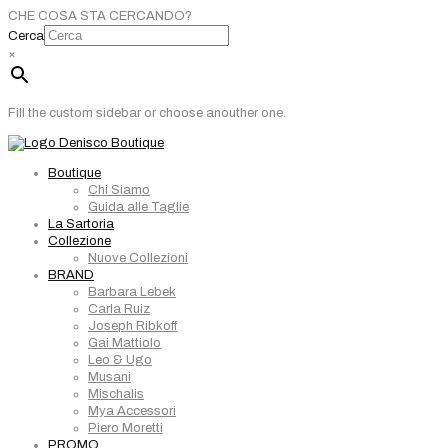
CHE COSA STA CERCANDO?
Cerca
×
Fill the custom sidebar or choose anouther one.
Boutique
Chi Siamo
Guida alle Taglie
La Sartoria
Collezione
Nuove Collezioni
BRAND
Barbara Lebek
Carla Ruiz
Joseph Ribkoff
Gai Mattiolo
Leo & Ugo
Musani
Mischalis
Mya Accessori
Piero Moretti
PROMO