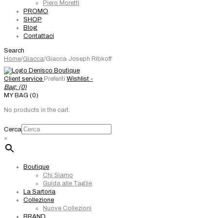
Piero Moretti
PROMO
SHOP
Blog
Contattaci
Search
Home
/
Giacca
/
Giacca Joseph Ribkoff
Client service
Preferiti
Wishlist -
Bag: (
0
)
MY BAG (0)
No products in the cart.
Cerca
×
Boutique
Chi Siamo
Guida alle Taglie
La Sartoria
Collezione
Nuove Collezioni
BRAND