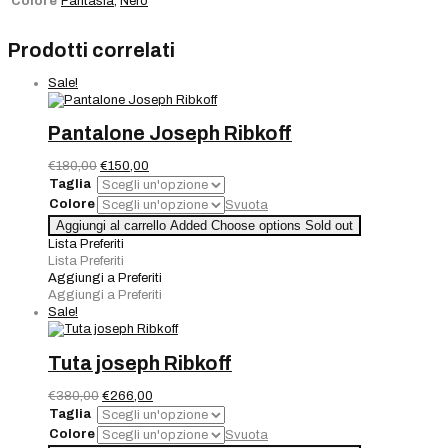
Colore
Fantasia
,
Nero
Prodotti correlati
Sale!
Pantalone Joseph Ribkoff
Il
Il
€
180,00
€
150,00
prezzo
prezzo
Taglia
originale
attuale
Colore
Svuota
era:
è:
Pantalone
Aggiungi al carrello
Added
Choose options
Sold out
€180,00.
€150,00.
Joseph
Lista Preferiti
Ribkoff
Lista Preferiti
quantità
Aggiungi a Preferiti
Aggiungi a Preferiti
Sale!
Tuta joseph Ribkoff
Il
Il
€
380,00
€
266,00
prezzo
prezzo
Taglia
originale
attuale
Colore
Svuota
era:
è: