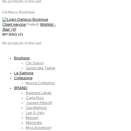
No products in the cart.
De Nisco Boutique
Client service
Preferiti
Wishlist -
Bag: (
0
)
MY BAG (0)
No products in the cart.
Boutique
Chi Siamo
Guida alle Taglie
La Sartoria
Collezione
Nuove Collezioni
BRAND
Barbara Lebek
Carla Ruiz
Joseph Ribkoff
Gai Mattiolo
Leo & Ugo
Musani
Mischalis
Mya Accessori