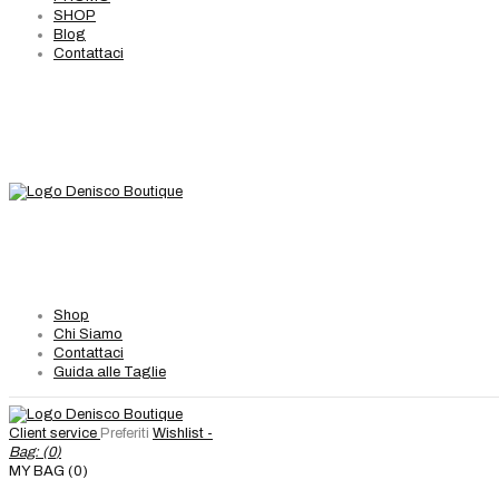
SHOP
Blog
Contattaci
Shop
Chi Siamo
Contattaci
Guida alle Taglie
Client service
Preferiti
Wishlist -
Bag: (
0
)
MY BAG (0)