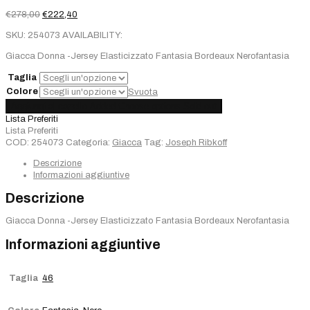
Il
Il
€
278,00
€
222,40
prezzo
prezzo
SKU:
254073
AVAILABILITY:
originale
attuale
era:
è:
Giacca Donna -Jersey Elasticizzato Fantasia Bordeaux Nerofantasia
€278,00.
€222,40.
Taglia
Colore
Svuota
Giacca
Aggiungi al carrello
Added
Choose options
Sold out
Joseph
Lista Preferiti
Ribkoff
Lista Preferiti
quantità
COD:
254073
Categoria:
Giacca
Tag:
Joseph Ribkoff
Descrizione
Informazioni aggiuntive
Descrizione
Giacca Donna -Jersey Elasticizzato Fantasia Bordeaux Nerofantasia
Informazioni aggiuntive
Taglia
46