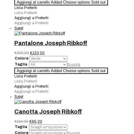
Tuta
Aggiungi al carrello
Added
Choose options
Sold out
€380,00.
€266,00.
joseph
Lista Preferiti
Ribkoff
Lista Preferiti
quantità
Aggiungi a Preferiti
Aggiungi a Preferiti
Sale!
Pantalone Joseph Ribkoff
Il
Il
€
190,00
€
133,00
prezzo
prezzo
Colore
originale
attuale
Taglia
Svuota
era:
è:
Pantalone
Aggiungi al carrello
Added
Choose options
Sold out
€190,00.
€133,00.
Joseph
Lista Preferiti
Ribkoff
Lista Preferiti
quantità
Aggiungi a Preferiti
Aggiungi a Preferiti
Sale!
Canotta Joseph Ribkoff
Il
Il
€
119,00
€
95,20
prezzo
prezzo
Taglia
originale
attuale
Colore
Svuota