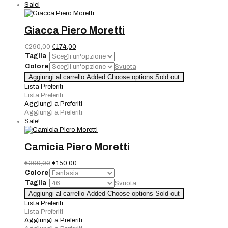
Sale!
Giacca Piero Moretti
Il
Il
€
290,00
€
174,00
prezzo
prezzo
Taglia
originale
attuale
Colore
Svuota
era:
è:
Giacca
Aggiungi al carrello
Added
Choose options
Sold out
€290,00.
€174,00.
Piero
Lista Preferiti
Moretti
Lista Preferiti
quantità
Aggiungi a Preferiti
Aggiungi a Preferiti
Sale!
Camicia Piero Moretti
Il
Il
€
300,00
€
150,00
prezzo
prezzo
Colore
originale
attuale
Taglia
Svuota
era:
è:
Camicia
Aggiungi al carrello
Added
Choose options
Sold out
€300,00.
€150,00.
Piero
Lista Preferiti
Moretti
Lista Preferiti
quantità
Aggiungi a Preferiti