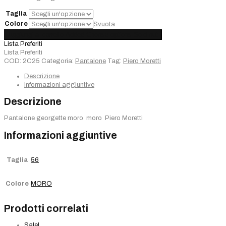
€170,00.
€119,00.
Taglia
Colore
Svuota
Pantalone
Aggiungi al carrello
Added
Choose options
Sold out
Piero
Lista Preferiti
Moretti
Lista Preferiti
-
COD:
2C25
Categoria:
Pantalone
Tag:
Piero Moretti
moro-
quantità
Descrizione
Informazioni aggiuntive
Descrizione
Pantalone georgette moro moro Piero Moretti
Informazioni aggiuntive
Taglia
56
Colore
MORO
Prodotti correlati
Sale!