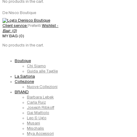
No products in the cart.
De Nisco Boutique
Client service
Preferiti
Wishlist -
Bag: (
0
)
MY BAG (0)
No products in the cart.
Boutique
Chi Siamo
Guida alle Taglie
La Sartoria
Collezione
Nuove Collezioni
BRAND
Barbara Lebek
Carla Ruiz
Joseph Ribkoff
Gai Mattiolo
Leo & Ugo
Musani
Mischalis
Mya Accessori