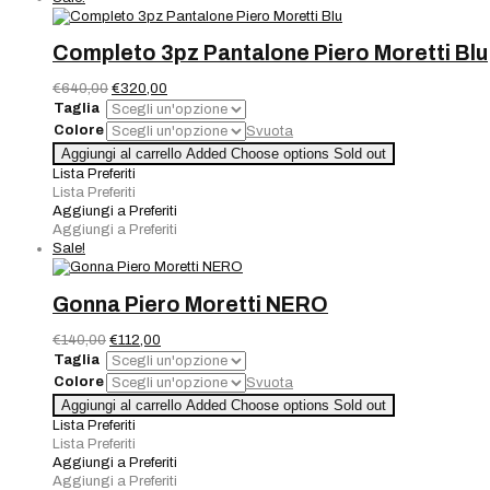
Completo 3pz Pantalone Piero Moretti Blu
Il
Il
€
640,00
€
320,00
prezzo
prezzo
Taglia
originale
attuale
Colore
Svuota
era:
è:
Completo
Aggiungi al carrello
Added
Choose options
Sold out
€640,00.
€320,00.
3pz
Lista Preferiti
Pantalone
Lista Preferiti
Piero
Aggiungi a Preferiti
Moretti
Aggiungi a Preferiti
Blu
Sale!
quantità
Gonna Piero Moretti NERO
Il
Il
€
140,00
€
112,00
prezzo
prezzo
Taglia
originale
attuale
Colore
Svuota
era:
è:
Gonna
Aggiungi al carrello
Added
Choose options
Sold out
€140,00.
€112,00.
Piero
Lista Preferiti
Moretti
Lista Preferiti
NERO
Aggiungi a Preferiti
quantità
Aggiungi a Preferiti