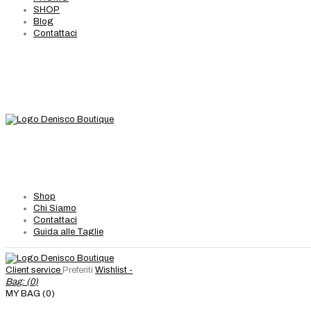
SHOP
Blog
Contattaci
Shop
Chi Siamo
Contattaci
Guida alle Taglie
Client service
Preferiti
Wishlist -
Bag: (
0
)
MY BAG (0)