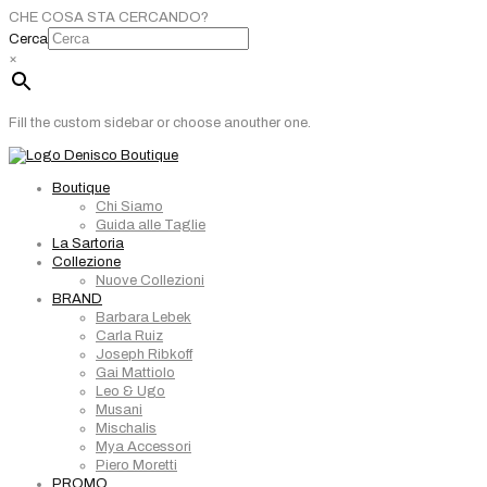
CHE COSA STA CERCANDO?
Cerca
×
Fill the custom sidebar or choose anouther one.
Boutique
Chi Siamo
Guida alle Taglie
La Sartoria
Collezione
Nuove Collezioni
BRAND
Barbara Lebek
Carla Ruiz
Joseph Ribkoff
Gai Mattiolo
Leo & Ugo
Musani
Mischalis
Mya Accessori
Piero Moretti
PROMO