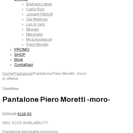
Barbara Lebek
Carla Ruiz
Joseph Ribkoff
Gai Mattiolo
Leo & Ugo
Musani
Mischalis
Mya Accessori
Piero Moretti
PROMO
SHOP
Blog
Contattaci
Home
/
Pantalone
/
Pantalone Piero Moretti -moro-
In offerta!
Sale!
New
Pantalone Piero Moretti -moro-
Il
Il
€
170,00
€
119,00
prezzo
prezzo
SKU:
2C25
AVAILABILITY:
originale
attuale
era:
è:
Pantalone georgette moromoro