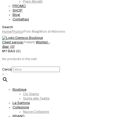
Piero Moretti
PROMO
SHOP
Blog
Contattaci
Search
Home
/
Promo
/
Polo Maglificio di Nibionno
Client service
Preferiti
Wishlist -
Bag: (
0
)
MY BAG (0)
No products in the cart.
Cerca
×
Boutique
Chi Siamo
Guida alle Taglie
La Sartoria
Collezione
Nuove Collezioni
BRAND