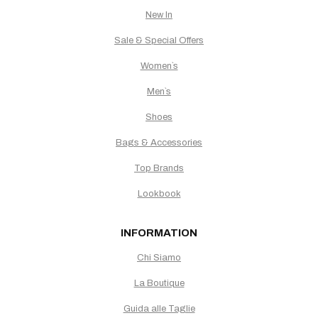
New In
Sale & Special Offers
Women`s
Men`s
Shoes
Bags & Accessories
Top Brands
Lookbook
INFORMATION
Chi Siamo
La Boutique
Guida alle Taglie