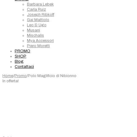
Barbara Lebek
Carla Ruiz
Joseph Ribkoff
Gai Mattiolo
Leo & Ugo
Musani
Mischalis
Mya Accessori
Piero Moretti
PROMO
SHOP
Blog
Contattaci
Home
/
Promo
/
Polo Maglificio di Nibionno
In offerta!