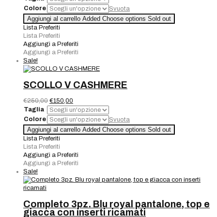
Colore
Svuota
Collana
Aggiungi al carrello
Added
Choose options
Sold out
Perle
Lista Preferiti
Ovali
Lista Preferiti
11
Aggiungi a Preferiti
mm
Aggiungi a Preferiti
quantità
Sale!
SCOLLO V CASHMERE
Il
Il
€
250,00
€
150,00
prezzo
prezzo
Taglia
originale
attuale
Colore
Svuota
era:
è:
SCOLLO
Aggiungi al carrello
Added
Choose options
Sold out
€250,00.
€150,00.
V
Lista Preferiti
CASHMERE
Lista Preferiti
quantità
Aggiungi a Preferiti
Aggiungi a Preferiti
Sale!
Completo 3pz. Blu royal pantalone, top e
giacca con inserti ricamati