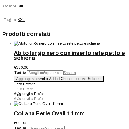
Colore
Blu
Taglia
XXL
Prodotti correlati
Abito lungo nero con inserto rete petto e
schiena
€
380,00
Taglia
Svuota
Abito
Aggiungi al carrello
Added
Choose options
Sold out
lungo
Lista Preferiti
nero
Lista Preferiti
con
Aggiungi a Preferiti
inserto
Aggiungi a Preferiti
rete
petto
e
Collana Perle Ovali 11 mm
schiena
quantità
€
90,00
Taglia