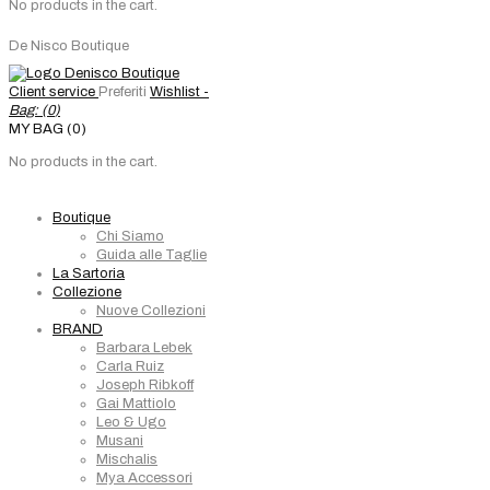
No products in the cart.
De Nisco Boutique
Client service
Preferiti
Wishlist -
Bag: (
0
)
MY BAG (0)
No products in the cart.
Boutique
Chi Siamo
Guida alle Taglie
La Sartoria
Collezione
Nuove Collezioni
BRAND
Barbara Lebek
Carla Ruiz
Joseph Ribkoff
Gai Mattiolo
Leo & Ugo
Musani
Mischalis
Mya Accessori