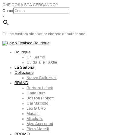
CHE COSA STA CERCANDO?
Cerca
×
Fill the custom sidebar or choose anouther one.
Boutique
Chi Siamo
Guida alle Taglie
La Sartoria
Collezione
Nuove Collezioni
BRAND
Barbara Lebek
Carla Ruiz
Joseph Ribkoff
Gai Mattiolo
Leo & Ugo
Musani
Mischalis
Mya Accessori
Piero Moretti
PROMO