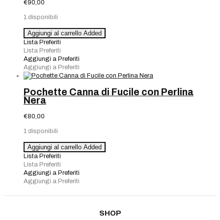
sul
€
90,00
dorso
1 disponibili
quantità
Pochette
Aggiungi al carrello
Added
con
Lista Preferiti
Strass
Lista Preferiti
dorata
Aggiungi a Preferiti
quantità
Aggiungi a Preferiti
Pochette Canna di Fucile con Perlina
Nera
€
80,00
1 disponibili
Pochette
Aggiungi al carrello
Added
Canna
Lista Preferiti
di
Lista Preferiti
Fucile
Aggiungi a Preferiti
con
Aggiungi a Preferiti
Perlina
Nera
quantità
SHOP