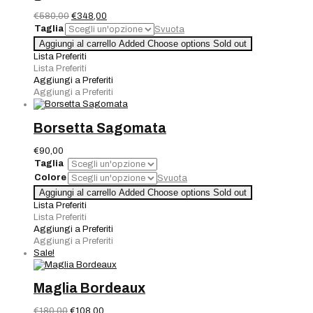
Il
Il
€
580,00
€
348,00
prezzo
prezzo
Taglia
Svuota
originale
attuale
Completo
Aggiungi al carrello
Added
Choose options
Sold out
era:
è:
3pz.
Lista Preferiti
€580,00.
€348,00.
Blu
Lista Preferiti
royal
Aggiungi a Preferiti
pantalone,
Aggiungi a Preferiti
top
e
giacca
Borsetta Sagomata
con
inserti
€
90,00
ricamati
Taglia
quantità
Colore
Svuota
Borsetta
Aggiungi al carrello
Added
Choose options
Sold out
Sagomata
Lista Preferiti
quantità
Lista Preferiti
Aggiungi a Preferiti
Aggiungi a Preferiti
Sale!
Maglia Bordeaux
Il
Il
€
180,00
€
108,00