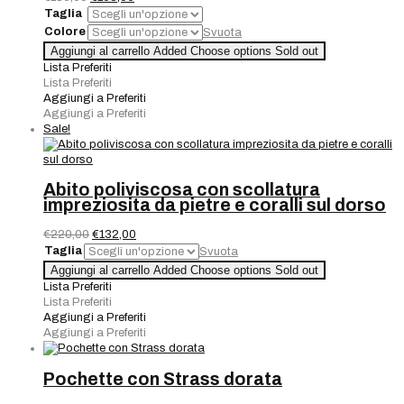
prezzo
prezzo
Taglia
originale
attuale
Colore
Svuota
era:
è:
Maglia
Aggiungi al carrello
Added
Choose options
Sold out
€180,00.
€108,00.
Bordeaux
Lista Preferiti
quantità
Lista Preferiti
Aggiungi a Preferiti
Aggiungi a Preferiti
Sale!
Abito poliviscosa con scollatura
impreziosita da pietre e coralli sul dorso
Il
Il
€
220,00
€
132,00
prezzo
prezzo
Taglia
Svuota
originale
attuale
Abito
Aggiungi al carrello
Added
Choose options
Sold out
era:
è:
poliviscosa
Lista Preferiti
€220,00.
€132,00.
con
Lista Preferiti
scollatura
Aggiungi a Preferiti
impreziosita
Aggiungi a Preferiti
da
pietre
e
Pochette con Strass dorata
coralli