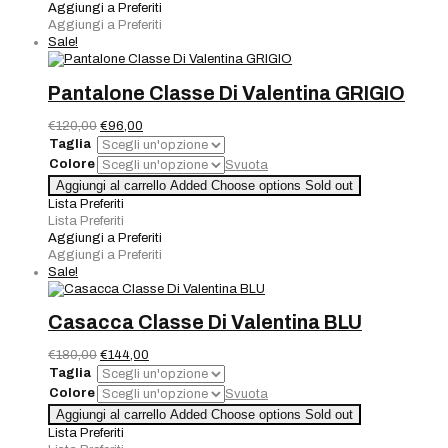
quantità
Aggiungi a Preferiti
Aggiungi a Preferiti
Sale!
Pantalone Classe Di Valentina GRIGIO
Il
Il
€
120,00
€
96,00
prezzo
prezzo
Taglia
originale
attuale
Colore
Svuota
era:
è:
Pantalone
Aggiungi al carrello
Added
Choose options
Sold out
€120,00.
€96,00.
Classe
Lista Preferiti
Di
Lista Preferiti
Valentina
Aggiungi a Preferiti
GRIGIO
Aggiungi a Preferiti
quantità
Sale!
Casacca Classe Di Valentina BLU
Il
Il
€
180,00
€
144,00
prezzo
prezzo
Taglia
originale
attuale
Colore
Svuota
era:
è:
Casacca
Aggiungi al carrello
Added
Choose options
Sold out
€180,00.
€144,00.
Classe
Lista Preferiti
Di