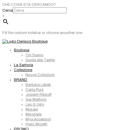
CHE COSA STA CERCANDO?
Cerca
×
Fill the custom sidebar or choose anouther one.
Boutique
Chi Siamo
Guida alle Taglie
La Sartoria
Collezione
Nuove Collezioni
BRAND
Barbara Lebek
Carla Ruiz
Joseph Ribkoff
Gai Mattiolo
Leo & Ugo
Musani
Mischalis
Mya Accessori
Piero Moretti
PROMO