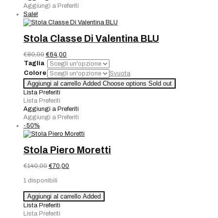
Aggiungi a Preferiti
Sale!
Stola Classe Di Valentina BLU
Il
Il
€
80,00
€
64,00
prezzo
prezzo
Taglia
originale
attuale
Colore
Svuota
era:
è:
Stola
Aggiungi al carrello
Added
Choose options
Sold out
€80,00.
€64,00.
Classe
Lista Preferiti
Di
Lista Preferiti
Valentina
Aggiungi a Preferiti
BLU
Aggiungi a Preferiti
quantità
-50%
Stola Piero Moretti
Il
Il
€
140,00
€
70,00
prezzo
prezzo
1 disponibili
originale
attuale
era:
è:
Stola
Aggiungi al carrello
Added
€140,00.
€70,00.
Piero
Lista Preferiti
Moretti
Lista Preferiti