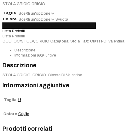
era:
è:
STOLA GRIGIO GRIGIO
€80,00.
€64,00.
Taglia
Colore
Svuota
Stola
Aggiungi al carrello
Added
Choose options
Sold out
Classe
Lista Preferiti
Di
Lista Preferiti
Valentina
COD:
OC/STOLA/GRIGIO
Categoria:
Stola
Tag:
Classe Di Valentina
GRIGIO
quantità
Descrizione
Informazioni aggiuntive
Descrizione
STOLA GRIGIO GRIGIO Classe Di Valentina
Informazioni aggiuntive
Taglia
U
Colore
Grigio
Prodotti correlati