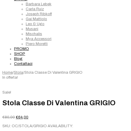
Barbara Lebek
Carla Ruiz
Joseph Ribkoff
Gai Mattiolo
Leo & Ugo
Musani
Mischalis
Mya Accessori
Piero Moretti
PROMO
SHOP
Blog
Contattaci
Home
/
Stola
/
Stola Classe Di Valentina GRIGIO
In offerta!
Sale!
Stola Classe Di Valentina GRIGIO
Il
Il
€
80,00
€
64,00
prezzo
prezzo
SKU:
OC/STOLA/GRIGIO
AVAILABILITY:
originale
attuale