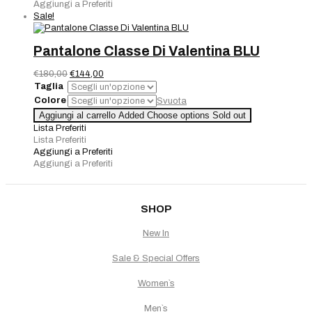
BLU
Aggiungi a Preferiti
quantità
Sale!
Pantalone Classe Di Valentina BLU
Il
Il
€
180,00
€
144,00
prezzo
prezzo
Taglia
originale
attuale
Colore
Svuota
era:
è:
Pantalone
Aggiungi al carrello
Added
Choose options
Sold out
€180,00.
€144,00.
Classe
Lista Preferiti
Di
Lista Preferiti
Valentina
Aggiungi a Preferiti
BLU
Aggiungi a Preferiti
quantità
SHOP
New In
Sale & Special Offers
Women`s
Men`s