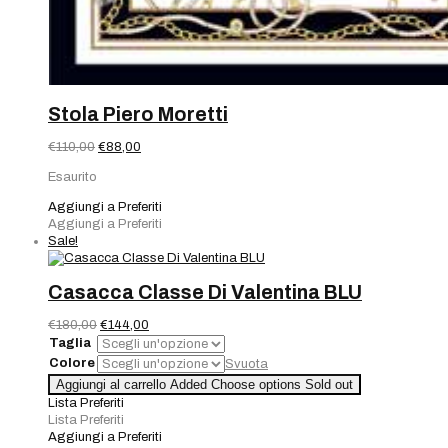
Stola Piero Moretti
Il
Il
€
110,00
€
88,00
prezzo
prezzo
Esaurito
originale
attuale
era:
è:
Aggiungi a Preferiti
€110,00.
€88,00.
Aggiungi a Preferiti
Sale!
Casacca Classe Di Valentina BLU
Il
Il
€
180,00
€
144,00
prezzo
prezzo
Taglia
originale
attuale
Colore
Svuota
era:
è:
Casacca
Aggiungi al carrello
Added
Choose options
Sold out
€180,00.
€144,00.
Classe
Lista Preferiti
Di
Lista Preferiti
Valentina
Aggiungi a Preferiti