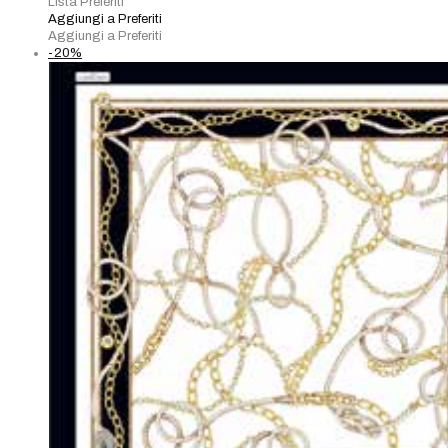
Lista Preferiti
Valentina
Aggiungi a Preferiti
BLU
Aggiungi a Preferiti
quantità
-20%