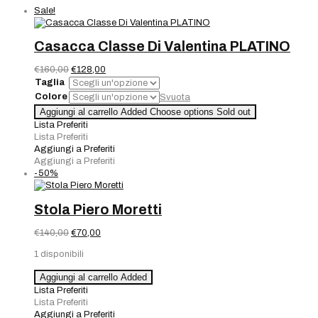
Sale!
Casacca Classe Di Valentina PLATINO
Il
Il
€
160,00
€
128,00
prezzo
prezzo
Taglia
originale
attuale
Colore
Svuota
era:
è:
Casacca
Aggiungi al carrello
Added
Choose options
Sold out
€160,00.
€128,00.
Classe
Lista Preferiti
Di
Lista Preferiti
Valentina
Aggiungi a Preferiti
PLATINO
Aggiungi a Preferiti
quantità
-50%
Stola Piero Moretti
Il
Il
€
140,00
€
70,00
prezzo
prezzo
1 disponibili
originale
attuale
era:
è:
Stola
Aggiungi al carrello
Added
€140,00.
€70,00.
Piero
Lista Preferiti
Moretti
Lista Preferiti
quantità
Aggiungi a Preferiti