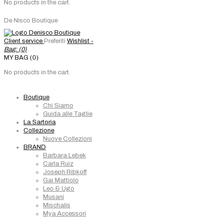
No products in the cart.
De Nisco Boutique
Client service
Preferiti
Wishlist -
Bag: (
0
)
MY BAG (0)
No products in the cart.
Boutique
Chi Siamo
Guida alle Taglie
La Sartoria
Collezione
Nuove Collezioni
BRAND
Barbara Lebek
Carla Ruiz
Joseph Ribkoff
Gai Mattiolo
Leo & Ugo
Musani
Mischalis
Mya Accessori