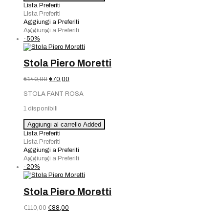
Piero
Lista Preferiti
Moretti
Lista Preferiti
quantità
Aggiungi a Preferiti
Aggiungi a Preferiti
-50%
Stola Piero Moretti
Il
Il
€
140,00
€
70,00
prezzo
prezzo
STOLA FANT ROSA
originale
attuale
era:
è:
1 disponibili
€140,00.
€70,00.
Stola
Aggiungi al carrello
Added
Piero
Lista Preferiti
Moretti
Lista Preferiti
quantità
Aggiungi a Preferiti
Aggiungi a Preferiti
-20%
Stola Piero Moretti
Il
Il
€
110,00
€
88,00
prezzo
prezzo