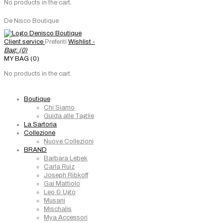
No products in the cart.
De Nisco Boutique
Client service
Preferiti
Wishlist -
Bag: (
0
)
MY BAG (0)
No products in the cart.
Boutique
Chi Siamo
Guida alle Taglie
La Sartoria
Collezione
Nuove Collezioni
BRAND
Barbara Lebek
Carla Ruiz
Joseph Ribkoff
Gai Mattiolo
Leo & Ugo
Musani
Mischalis
Mya Accessori