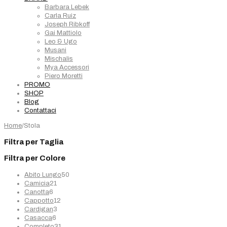
Barbara Lebek
Carla Ruiz
Joseph Ribkoff
Gai Mattiolo
Leo & Ugo
Musani
Mischalis
Mya Accessori
Piero Moretti
PROMO
SHOP
Blog
Contattaci
Home
/
Stola
Filtra per Taglia
Filtra per Colore
50
Abito Lungo
50
21
prodotti
Camicia
21
6
prodotti
Canotta
6
prodotti
12
Cappotto
12
3
prodotti
Cardigan
3
6
prodotti
Casacca
6
prodotti
31
Completo
31