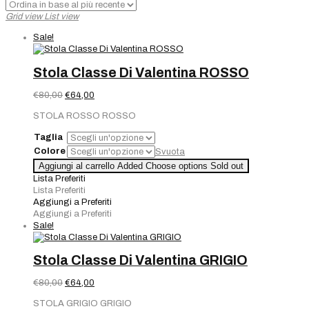
base
Grid view
List view
al
più
Sale!
recente
Stola Classe Di Valentina ROSSO
Il
Il
€
80,00
€
64,00
prezzo
prezzo
STOLA ROSSO ROSSO
originale
attuale
era:
è:
Taglia
€80,00.
€64,00.
Colore
Svuota
Aggiungi al carrello
Added
Choose options
Sold out
Lista Preferiti
Lista Preferiti
Aggiungi a Preferiti
Aggiungi a Preferiti
Sale!
Stola Classe Di Valentina GRIGIO
Il
Il
€
80,00
€
64,00
prezzo
prezzo
STOLA GRIGIO GRIGIO
originale
attuale