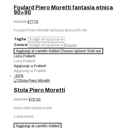
Foulard Piero Moretti fantasia etnica
90×90
Il
Il
€
111,00
€
77,70
prezzo
prezzo
Foulard Piero Moretti fantasia etnica 90×90
originale
attuale
era:
è:
Taglia
€111,00.
€77,70.
Colore
Svuota
Aggiungi al carrello
Added
Choose options
Sold out
Lista Preferiti
Lista Preferiti
Aggiungi a Preferiti
Aggiungi a Preferiti
-50%
Stola Piero Moretti
Il
Il
€
140,00
€
70,00
prezzo
prezzo
stola seta fantasia lilla
originale
attuale
era:
è:
1 disponibili
€140,00.
€70,00.
Stola
Aggiungi al carrello
Added