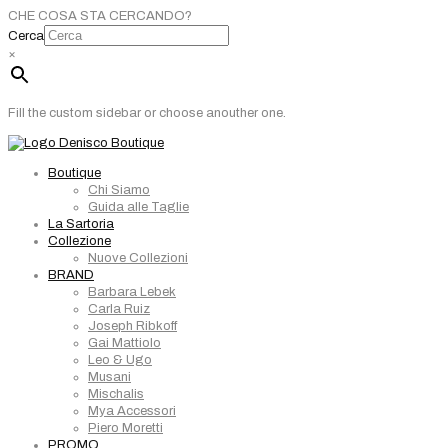
CHE COSA STA CERCANDO?
Cerca
×
Fill the custom sidebar or choose anouther one.
Boutique
Chi Siamo
Guida alle Taglie
La Sartoria
Collezione
Nuove Collezioni
BRAND
Barbara Lebek
Carla Ruiz
Joseph Ribkoff
Gai Mattiolo
Leo & Ugo
Musani
Mischalis
Mya Accessori
Piero Moretti
PROMO