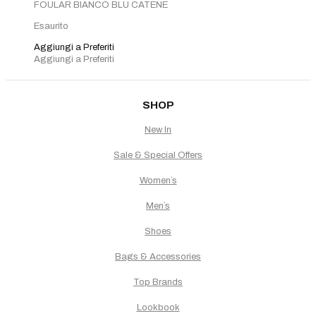
FOULAR BIANCO BLU CATENE
originale
attuale
era:
è:
Esaurito
€110,00.
€88,00.
Aggiungi a Preferiti
Aggiungi a Preferiti
SHOP
New In
Sale & Special Offers
Women`s
Men`s
Shoes
Bags & Accessories
Top Brands
Lookbook