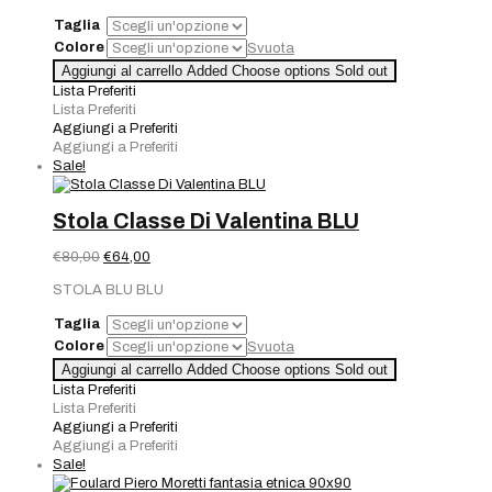
era:
è:
Taglia
€80,00.
€64,00.
Colore
Svuota
Aggiungi al carrello
Added
Choose options
Sold out
Lista Preferiti
Lista Preferiti
Aggiungi a Preferiti
Aggiungi a Preferiti
Sale!
Stola Classe Di Valentina BLU
Il
Il
€
80,00
€
64,00
prezzo
prezzo
STOLA BLU BLU
originale
attuale
era:
è:
Taglia
€80,00.
€64,00.
Colore
Svuota
Aggiungi al carrello
Added
Choose options
Sold out
Lista Preferiti
Lista Preferiti
Aggiungi a Preferiti
Aggiungi a Preferiti
Sale!