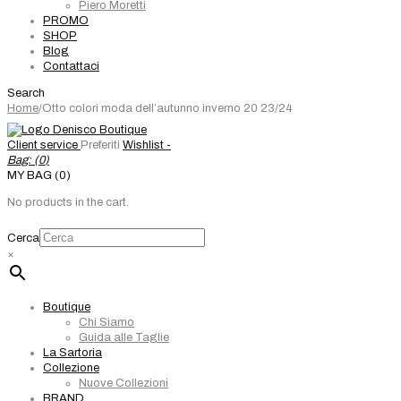
Piero Moretti
PROMO
SHOP
Blog
Contattaci
Search
Home
/
Otto colori moda dell’autunno inverno 20 23/24
Client service
Preferiti
Wishlist -
Bag: (
0
)
MY BAG (0)
No products in the cart.
Cerca
×
Boutique
Chi Siamo
Guida alle Taglie
La Sartoria
Collezione
Nuove Collezioni
BRAND