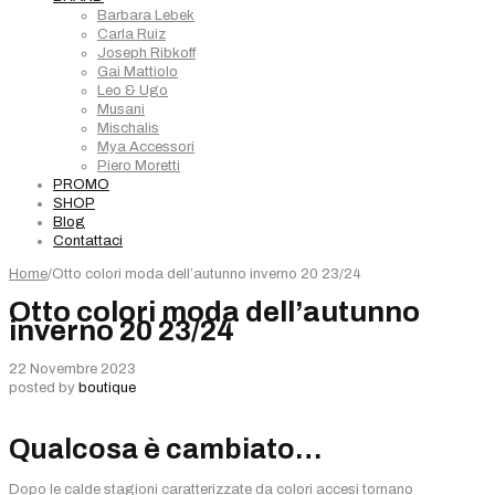
Barbara Lebek
Carla Ruiz
Joseph Ribkoff
Gai Mattiolo
Leo & Ugo
Musani
Mischalis
Mya Accessori
Piero Moretti
PROMO
SHOP
Blog
Contattaci
Home
/
Otto colori moda dell’autunno inverno 20 23/24
Otto colori moda dell’autunno
inverno 20 23/24
22 Novembre 2023
posted by
boutique
Qualcosa è cambiato…
Dopo le calde stagioni caratterizzate da colori accesi tornano