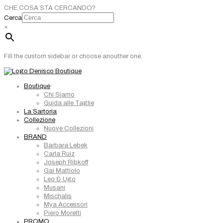
CHE COSA STA CERCANDO?
Cerca
×
Fill the custom sidebar or choose anouther one.
Boutique
Chi Siamo
Guida alle Taglie
La Sartoria
Collezione
Nuove Collezioni
BRAND
Barbara Lebek
Carla Ruiz
Joseph Ribkoff
Gai Mattiolo
Leo & Ugo
Musani
Mischalis
Mya Accessori
Piero Moretti
PROMO