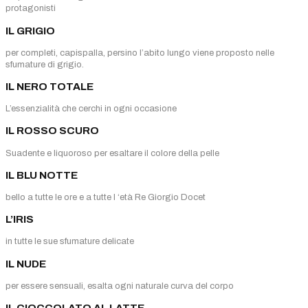
protagonisti
IL GRIGIO
per completi, capispalla, persino l’abito lungo viene proposto nelle
sfumature di grigio.
IL NERO TOTALE
L’essenzialità che cerchi in ogni occasione
IL ROSSO SCURO
Suadente e liquoroso per esaltare il colore della pelle
IL BLU NOTTE
bello a tutte le ore e a tutte l ‘età Re Giorgio Docet
L’IRIS
in tutte le sue sfumature delicate
IL NUDE
per essere sensuali, esalta ogni naturale curva del corpo
IL CIOCCOLATO AL LATTE