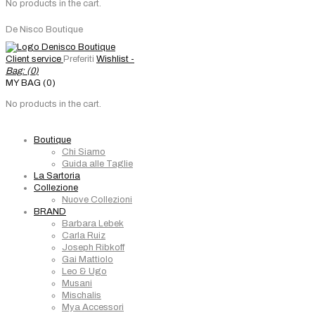
No products in the cart.
De Nisco Boutique
Client service
Preferiti
Wishlist -
Bag: (
0
)
MY BAG (0)
No products in the cart.
Boutique
Chi Siamo
Guida alle Taglie
La Sartoria
Collezione
Nuove Collezioni
BRAND
Barbara Lebek
Carla Ruiz
Joseph Ribkoff
Gai Mattiolo
Leo & Ugo
Musani
Mischalis
Mya Accessori