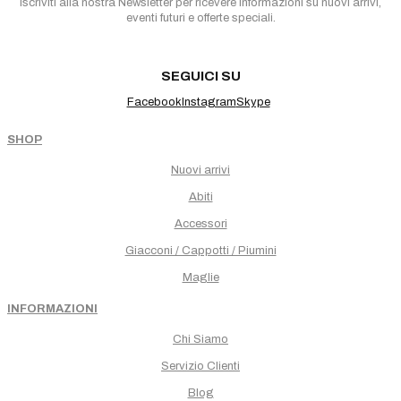
Iscriviti alla nostra Newsletter per ricevere informazioni su nuovi arrivi,
eventi futuri e offerte speciali.
SEGUICI SU
Facebook
Instagram
Skype
SHOP
Nuovi arrivi
Abiti
Accessori
Giacconi / Cappotti / Piumini
Maglie
INFORMAZIONI
Chi Siamo
Servizio Clienti
Blog