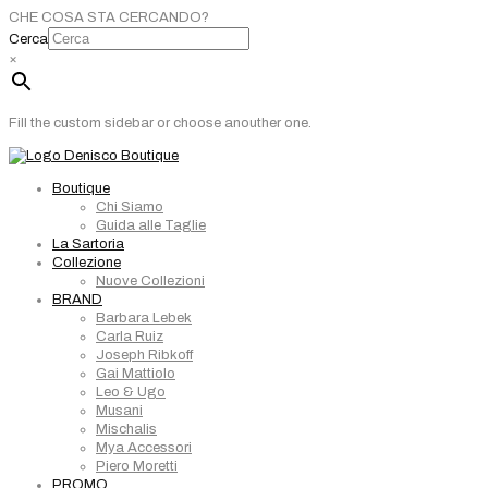
CHE COSA STA CERCANDO?
Cerca
×
Fill the custom sidebar or choose anouther one.
Boutique
Chi Siamo
Guida alle Taglie
La Sartoria
Collezione
Nuove Collezioni
BRAND
Barbara Lebek
Carla Ruiz
Joseph Ribkoff
Gai Mattiolo
Leo & Ugo
Musani
Mischalis
Mya Accessori
Piero Moretti
PROMO