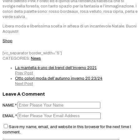
Viene definito Pink Forest ed è quindi una tendenza fiabesca che si
svolge nella foresta, con tanto spazio per la fantasia e l’immaginazione. I
colori della palette sono: rosso bordeaux, rosa velluto, rosa cipria, perla e
verde salvia..
Libera moda e liberissima scelta in attesa di un incantevole Natale. Buoni
Acquisti!
Shop
[vc_separator border_width=”5″]
CATEGORIES:
News
La mantella è uno dei trend dell’Inverno 2021
Prev Post
Otto colori moda dell’autunno inverno 20 23/24
Next Post
Leave A Comment
NAME
*
EMAIL
*
Save my name, email, and website in this browser for the next time I
comment.