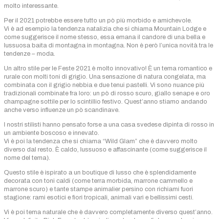
molto interessante.
Per il 2021 potrebbe essere tutto un pò più morbido e amichevole.
Vi è ad esempio la tendenza natalizia che si chiama Mountain Lodge e
come suggerisce il nome stesso, essa emana il candore di una bella e
lussuosa baita di montagna in montagna. Non è però l’unica novità tra le
tendenze – moda.
Un altro stile per le Feste 2021 è molto innovativo! È un tema romantico e
rurale con molti toni di grigio. Una sensazione di natura congelata, ma
combinata con il grigio nebbia e due tenui pastelli. Vi sono nuance più
tradizionali combinate fra loro: un pò di rosso scuro, giallo senape e oro
champagne sottile per lo scintillio festivo. Quest’anno stiamo andando
anche verso influenze un pò scandinave.
I nostri stilisti hanno pensato forse a una casa svedese dipinta di rosso in
un ambiente boscoso e innevato.
Vi è poi la tendenza che si chiama “Wild Glam” che è davvero molto
diverso dal resto. È caldo, lussuoso e affascinante (come suggerisce il
nome del tema).
Questo stile è ispirato a un boutique di lusso che è splendidamente
decorata con toni caldi (come terra morbida, marrone cammello e
marrone scuro) e tante stampe animalier persino con richiami fuori
stagione: rami esotici e fiori tropicali, animali vari e bellissimi cesti.
Vi è poi tema naturale che è davvero completamente diverso quest’anno.