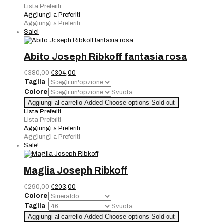
Ribkoff
Lista Preferiti
quantità
Aggiungi a Preferiti
Aggiungi a Preferiti
Sale!
Abito Joseph Ribkoff fantasia rosa
Il
Il
€
380,00
€
304,00
prezzo
prezzo
Taglia
originale
attuale
Colore
Svuota
era:
è:
Abito
Aggiungi al carrello
Added
Choose options
Sold out
€380,00.
€304,00.
Joseph
Lista Preferiti
Ribkoff
Lista Preferiti
fantasia
Aggiungi a Preferiti
rosa
Aggiungi a Preferiti
quantità
Sale!
Maglia Joseph Ribkoff
Il
Il
€
290,00
€
203,00
prezzo
prezzo
Colore
originale
attuale
Taglia
Svuota
era:
è:
Maglia
Aggiungi al carrello
Added
Choose options
Sold out
€290,00.
€203,00.