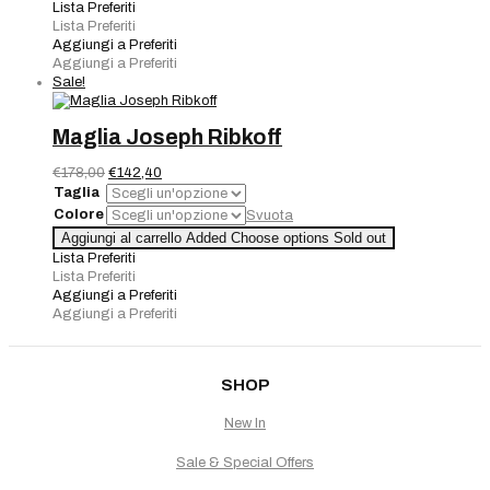
Joseph
Lista Preferiti
Ribkoff
Lista Preferiti
quantità
Aggiungi a Preferiti
Aggiungi a Preferiti
Sale!
Maglia Joseph Ribkoff
Il
Il
€
178,00
€
142,40
prezzo
prezzo
Taglia
originale
attuale
Colore
Svuota
era:
è:
Maglia
Aggiungi al carrello
Added
Choose options
Sold out
€178,00.
€142,40.
Joseph
Lista Preferiti
Ribkoff
Lista Preferiti
quantità
Aggiungi a Preferiti
Aggiungi a Preferiti
SHOP
New In
Sale & Special Offers