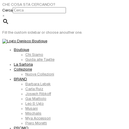
CHE COSA STA CERCANDO?
Cerca
×
Fill the custom sidebar or choose anouther one.
Boutique
Chi Siamo
Guida alle Taglie
La Sartoria
Collezione
Nuove Collezioni
BRAND
Barbara Lebek
Carla Ruiz
Joseph Ribkoff
Gai Mattiolo
Leo & Ugo
Musani
Mischalis
Mya Accessori
Piero Moretti
PROMO