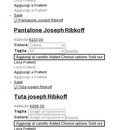
Lista Preferiti
quantità
Aggiungi a Preferiti
Aggiungi a Preferiti
Sale!
Pantalone Joseph Ribkoff
Il
Il
€
190,00
€
133,00
prezzo
prezzo
Colore
originale
attuale
Taglia
Svuota
era:
è:
Pantalone
Aggiungi al carrello
Added
Choose options
Sold out
€190,00.
€133,00.
Joseph
Lista Preferiti
Ribkoff
Lista Preferiti
quantità
Aggiungi a Preferiti
Aggiungi a Preferiti
Sale!
Tuta joseph Ribkoff
Il
Il
€
380,00
€
266,00
prezzo
prezzo
Taglia
originale
attuale
Colore
Svuota
era:
è:
Tuta
Aggiungi al carrello
Added
Choose options
Sold out
€380,00.
€266,00.
joseph
Lista Preferiti