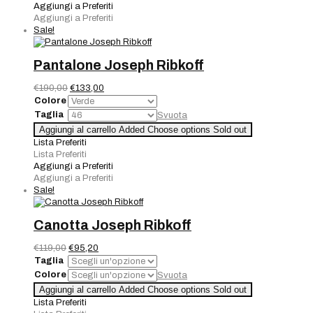
quantità
Aggiungi a Preferiti
Aggiungi a Preferiti
Sale!
Pantalone Joseph Ribkoff
Il
Il
€
190,00
€
133,00
prezzo
prezzo
Colore
originale
attuale
Taglia
Svuota
era:
è:
Pantalone
Aggiungi al carrello
Added
Choose options
Sold out
€190,00.
€133,00.
Joseph
Lista Preferiti
Ribkoff
Lista Preferiti
quantità
Aggiungi a Preferiti
Aggiungi a Preferiti
Sale!
Canotta Joseph Ribkoff
Il
Il
€
119,00
€
95,20
prezzo
prezzo
Taglia
originale
attuale
Colore
Svuota
era:
è:
Canotta
Aggiungi al carrello
Added
Choose options
Sold out
€119,00.
€95,20.
Joseph
Lista Preferiti
Ribkoff