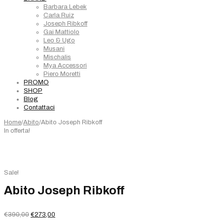
Barbara Lebek
Carla Ruiz
Joseph Ribkoff
Gai Mattiolo
Leo & Ugo
Musani
Mischalis
Mya Accessori
Piero Moretti
PROMO
SHOP
Blog
Contattaci
Home
/
Abito
/
Abito Joseph Ribkoff
In offerta!
Sale!
Abito Joseph Ribkoff
Il
Il
€
390,00
€
273,00