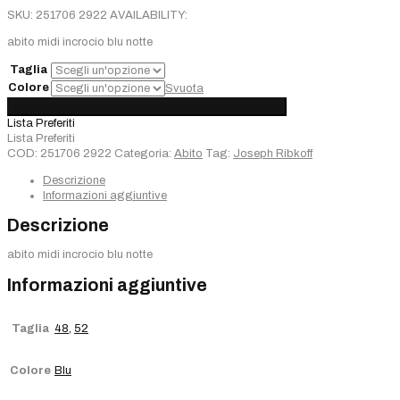
prezzo
prezzo
SKU:
251706 2922
AVAILABILITY:
originale
attuale
era:
è:
abito midi incrocio blu notte
€390,00.
€273,00.
Taglia
Colore
Svuota
Abito
Aggiungi al carrello
Added
Choose options
Sold out
Joseph
Lista Preferiti
Ribkoff
Lista Preferiti
quantità
COD:
251706 2922
Categoria:
Abito
Tag:
Joseph Ribkoff
Descrizione
Informazioni aggiuntive
Descrizione
abito midi incrocio blu notte
Informazioni aggiuntive
Taglia
48
,
52
Colore
Blu