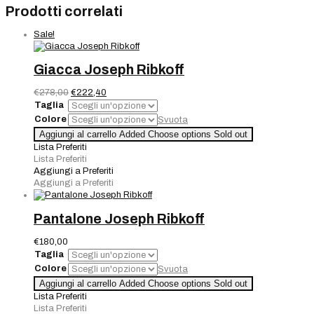
Prodotti correlati
Sale!
Giacca Joseph Ribkoff
Il
Il
€
278,00
€
222,40
prezzo
prezzo
Taglia
originale
attuale
Colore
Svuota
era:
è:
Giacca
Aggiungi al carrello
Added
Choose options
Sold out
€278,00.
€222,40.
Joseph
Lista Preferiti
Ribkoff
Lista Preferiti
quantità
Aggiungi a Preferiti
Aggiungi a Preferiti
Pantalone Joseph Ribkoff
€
180,00
Taglia
Colore
Svuota
Pantalone
Aggiungi al carrello
Added
Choose options
Sold out
Joseph
Lista Preferiti
Ribkoff
Lista Preferiti