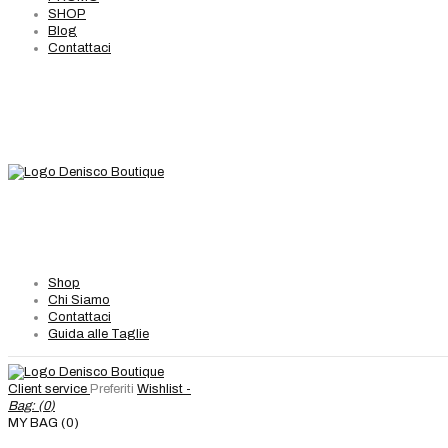
SHOP
Blog
Contattaci
Shop
Chi Siamo
Contattaci
Guida alle Taglie
Client service
Preferiti
Wishlist -
Bag: (
0
)
MY BAG (0)