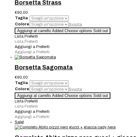
Borsetta Strass
€
90,00
Taglia
Colore
Svuota
Borsetta
Aggiungi al carrello
Added
Choose options
Sold out
Strass
Lista Preferiti
quantità
Lista Preferiti
Aggiungi a Preferiti
Aggiungi a Preferiti
Borsetta Sagomata
€
90,00
Taglia
Colore
Svuota
Borsetta
Aggiungi al carrello
Added
Choose options
Sold out
Sagomata
Lista Preferiti
quantità
Lista Preferiti
Aggiungi a Preferiti
Aggiungi a Preferiti
Sale!