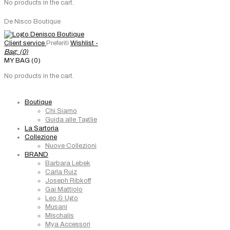
No products in the cart.
De Nisco Boutique
Client service
Preferiti
Wishlist -
Bag: (
0
)
MY BAG (0)
No products in the cart.
Boutique
Chi Siamo
Guida alle Taglie
La Sartoria
Collezione
Nuove Collezioni
BRAND
Barbara Lebek
Carla Ruiz
Joseph Ribkoff
Gai Mattiolo
Leo & Ugo
Musani
Mischalis
Mya Accessori