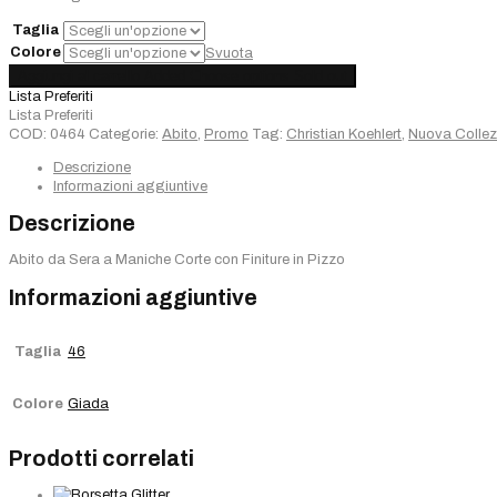
Taglia
Colore
Svuota
Abito
Aggiungi al carrello
Added
Choose options
Sold out
Lungo
Lista Preferiti
Giada
Lista Preferiti
quantità
COD:
0464
Categorie:
Abito
,
Promo
Tag:
Christian Koehlert
,
Nuova Collez
Descrizione
Informazioni aggiuntive
Descrizione
Abito da Sera a Maniche Corte con Finiture in Pizzo
Informazioni aggiuntive
Taglia
46
Colore
Giada
Prodotti correlati