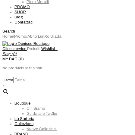
Piero Moretti
PROMO
SHOP
Blog
Contattaci
Search
Home
/
Promo
/
Abito Lungo Giada
Client service
Preferiti
Wishlist -
Bag: (
0
)
MY BAG (0)
No products in the cart.
Cerca
×
Boutique
Chi Siamo
Guida alle Taglie
La Sartoria
Collezione
Nuove Collezioni
BRAND