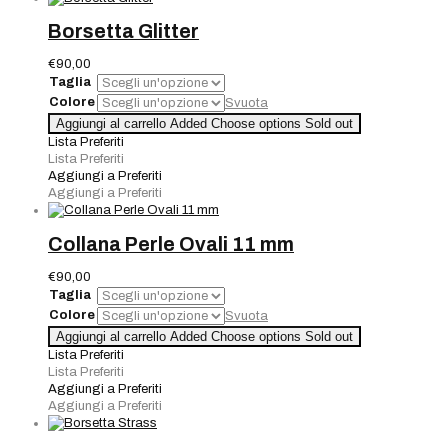
Borsetta Glitter
€
90,00
Taglia
Colore
Svuota
Borsetta
Aggiungi al carrello
Added
Choose options
Sold out
Glitter
Lista Preferiti
quantità
Lista Preferiti
Aggiungi a Preferiti
Aggiungi a Preferiti
Collana Perle Ovali 11 mm
€
90,00
Taglia
Colore
Svuota
Collana
Aggiungi al carrello
Added
Choose options
Sold out
Perle
Lista Preferiti
Ovali
Lista Preferiti
11
Aggiungi a Preferiti
mm
Aggiungi a Preferiti
quantità