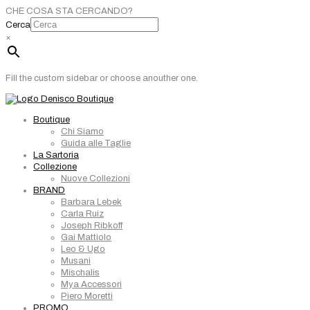
CHE COSA STA CERCANDO?
Cerca
×
Fill the custom sidebar or choose anouther one.
Boutique
Chi Siamo
Guida alle Taglie
La Sartoria
Collezione
Nuove Collezioni
BRAND
Barbara Lebek
Carla Ruiz
Joseph Ribkoff
Gai Mattiolo
Leo & Ugo
Musani
Mischalis
Mya Accessori
Piero Moretti
PROMO