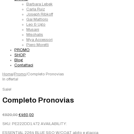
Barbara Lebek
Carla Ruiz
Joseph Ribkoff
Gai Mattiolo
Leo & Ugo
Musani
Mischalis
Mya Accessori
Piero Moretti
PROMO
SHOP
Blog
Contattaci
Home
/
Promo
/
Completo Pronovias
In offerta!
Sale!
Completo Pronovias
Il
Il
€
920,00
€
460,00
prezzo
prezzo
SKU:
PE222DD1.472
AVAILABILITY:
originale
attuale
era:
è:
ESSENTIAL 2264 BLUE S&O W/COAT abito e giacca