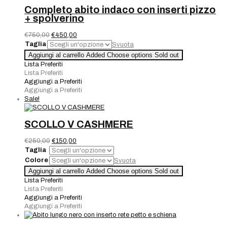
Completo abito indaco con inserti pizzo
+ spolverino
Il
Il
€
750,00
€
450,00
prezzo
prezzo
Taglia
Svuota
originale
attuale
Completo
Aggiungi al carrello
Added
Choose options
Sold out
era:
è:
abito
Lista Preferiti
€750,00.
€450,00.
indaco
Lista Preferiti
con
Aggiungi a Preferiti
inserti
Aggiungi a Preferiti
pizzo
Sale!
+
spolverino
quantità
SCOLLO V CASHMERE
Il
Il
€
250,00
€
150,00
prezzo
prezzo
Taglia
originale
attuale
Colore
Svuota
era:
è:
SCOLLO
Aggiungi al carrello
Added
Choose options
Sold out
€250,00.
€150,00.
V
Lista Preferiti
CASHMERE
Lista Preferiti
quantità
Aggiungi a Preferiti
Aggiungi a Preferiti