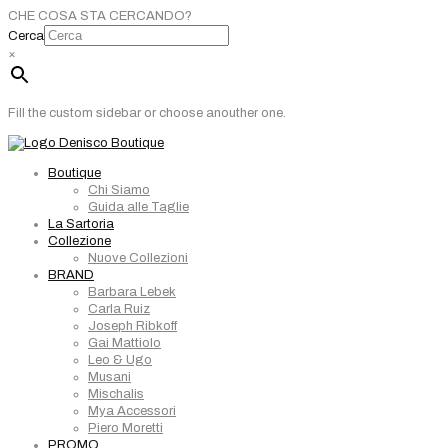
CHE COSA STA CERCANDO?
Cerca
×
Fill the custom sidebar or choose anouther one.
Boutique
Chi Siamo
Guida alle Taglie
La Sartoria
Collezione
Nuove Collezioni
BRAND
Barbara Lebek
Carla Ruiz
Joseph Ribkoff
Gai Mattiolo
Leo & Ugo
Musani
Mischalis
Mya Accessori
Piero Moretti
PROMO