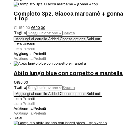
Completo 3pz. Giacca marcamè + gonna
+ top
Il
Il
€
1.150,00
€
690,00
prezzo
prezzo
Taglia
Svuota
originale
attuale
Completo
Aggiungi al carrello
Added
Choose options
Sold out
era:
è:
3pz.
Lista Preferiti
€1.150,00.
€690,00.
Giacca
Lista Preferiti
marcamè
Aggiungi a Preferiti
+
Aggiungi a Preferiti
gonna
+
top
Abito lungo blue con corpetto e mantella
quantità
€
480,00
Taglia
Svuota
Abito
Aggiungi al carrello
Added
Choose options
Sold out
lungo
Lista Preferiti
blue
Lista Preferiti
con
Aggiungi a Preferiti
corpetto
Aggiungi a Preferiti
e
Sale!
mantella
quantità