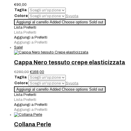
€
90,00
Taglia
Colore
Svuota
Borsetta
Aggiungi al carrello
Added
Choose options
Sold out
Strass
Lista Preferiti
quantità
Lista Preferiti
Aggiungi a Preferiti
Aggiungi a Preferiti
Sale!
Cappa Nero tessuto crepe elasticizzata
Il
Il
€
280,00
€
168,00
prezzo
prezzo
Taglia
originale
attuale
Colore
Svuota
era:
è:
Cappa
Aggiungi al carrello
Added
Choose options
Sold out
€280,00.
€168,00.
Nero
Lista Preferiti
tessuto
Lista Preferiti
crepe
Aggiungi a Preferiti
elasticizzata
Aggiungi a Preferiti
quantità
Collana Perle