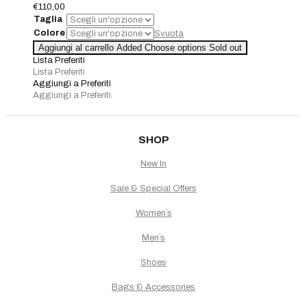
€
110,00
Taglia
Colore
Svuota
Collana
Aggiungi al carrello
Added
Choose options
Sold out
Perle
Lista Preferiti
quantità
Lista Preferiti
Aggiungi a Preferiti
Aggiungi a Preferiti
SHOP
New In
Sale & Special Offers
Women`s
Men`s
Shoes
Bags & Accessories