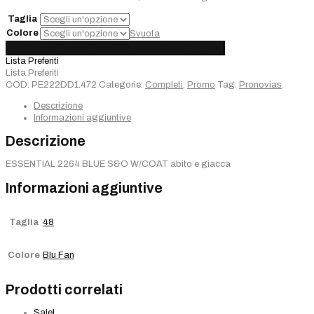
€920,00.
€460,00.
Taglia
Colore
Svuota
Completo
Aggiungi al carrello
Added
Choose options
Sold out
Pronovias
Lista Preferiti
quantità
Lista Preferiti
COD:
PE222DD1.472
Categorie:
Completi
,
Promo
Tag:
Pronovias
Descrizione
Informazioni aggiuntive
Descrizione
ESSENTIAL 2264 BLUE S&O W/COAT abito e giacca
Informazioni aggiuntive
Taglia
48
Colore
Blu Fan
Prodotti correlati
Sale!