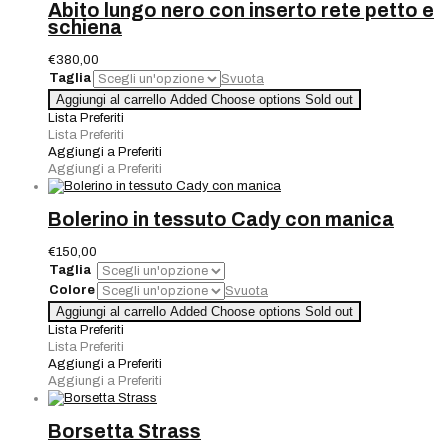
Abito lungo nero con inserto rete petto e
schiena
€
380,00
Taglia
Svuota
Abito
Aggiungi al carrello
Added
Choose options
Sold out
lungo
Lista Preferiti
nero
Lista Preferiti
con
Aggiungi a Preferiti
inserto
Aggiungi a Preferiti
rete
petto
e
Bolerino in tessuto Cady con manica
schiena
quantità
€
150,00
Taglia
Colore
Svuota
Bolerino
Aggiungi al carrello
Added
Choose options
Sold out
in
Lista Preferiti
tessuto
Lista Preferiti
Cady
Aggiungi a Preferiti
con
Aggiungi a Preferiti
manica
quantità
Borsetta Strass