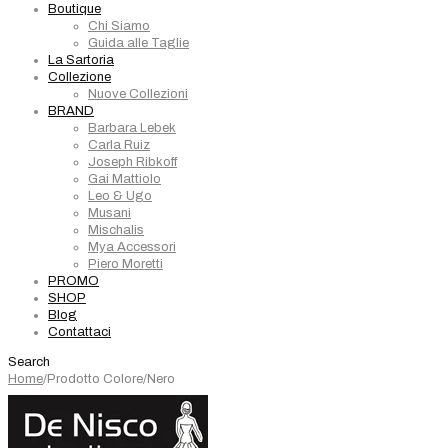
Boutique
Chi Siamo
Guida alle Taglie
La Sartoria
Collezione
Nuove Collezioni
BRAND
Barbara Lebek
Carla Ruiz
Joseph Ribkoff
Gai Mattiolo
Leo & Ugo
Musani
Mischalis
Mya Accessori
Piero Moretti
PROMO
SHOP
Blog
Contattaci
Search
Home
/
Prodotto Colore
/
Nero