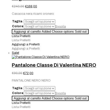
Il
Il
€
240,00
€
168,00
prezzo
prezzo
Casacca nera ricami oronero
originale
attuale
era:
è:
Taglia
€240,00.
€168,00.
Colore
Svuota
Aggiungi al carrello
Added
Choose options
Sold out
Lista Preferiti
Lista Preferiti
Aggiungi a Preferiti
Aggiungi a Preferiti
Sale!
Pantalone Classe Di Valentina NERO
Il
Il
€
90,00
€
72,00
prezzo
prezzo
PANTALONE NERO NERO
originale
attuale
era:
è:
Taglia
€90,00.
€72,00.
Colore
Svuota
Aggiungi al carrello
Added
Choose options
Sold out
Lista Preferiti
Lista Preferiti