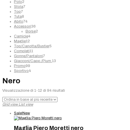
2
prodotti
Polo
2
prodotti
7
Stola
7
7
prodotti
Top
7
prodotti
8
Tuta
8
prodotti
74
Abito
74
prodotti
36
Accessori
36
prodotti
2
Borse
2
4
prodotti
Camicie
4
12
prodotti
Maglie
12
prodotti
5
Top/Canotta/Bustier
5
11
prodotti
Completi
11
prodotti
7
Gonne/Pantaloni
7
prodotti
13
Giacconi/Capp./Pium.
13
99
prodotti
Promo
99
prodotti
4
Sportivo
4
prodotti
Nero
Ordina
Visualizzazione di 1-12 di 94 risultati
in
base
Grid view
List view
al
più
Sale!
New
recente
Maglia Piero Moretti nero