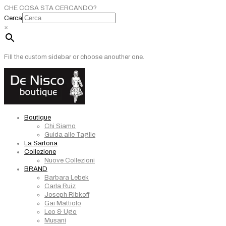
CHE COSA STA CERCANDO?
Cerca
×
Fill the custom sidebar or choose anouther one.
Boutique
Chi Siamo
Guida alle Taglie
La Sartoria
Collezione
Nuove Collezioni
BRAND
Barbara Lebek
Carla Ruiz
Joseph Ribkoff
Gai Mattiolo
Leo & Ugo
Musani