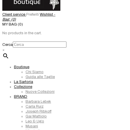
Client service
Preferiti
Wishlist -
Bag: (
0
)
MY BAG (0)
No products in the cart.
Cerca
×
Boutique
Chi Siamo
Guida alle Taglie
La Sartoria
Collezione
Nuove Collezioni
BRAND
Barbara Lebek
Carla Ruiz
Joseph Ribkoff
Gai Mattiolo
Leo & Ugo
Musani