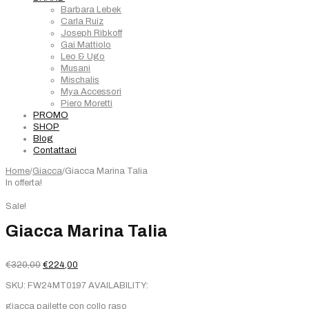
Barbara Lebek
Carla Ruiz
Joseph Ribkoff
Gai Mattiolo
Leo & Ugo
Musani
Mischalis
Mya Accessori
Piero Moretti
PROMO
SHOP
Blog
Contattaci
Home
/
Giacca
/
Giacca Marina Talia
In offerta!
Sale!
Giacca Marina Talia
Il
Il
€
320,00
€
224,00
prezzo
prezzo
SKU:
FW24MT0197
AVAILABILITY:
originale
attuale
era:
è:
giacca pailette con collo raso