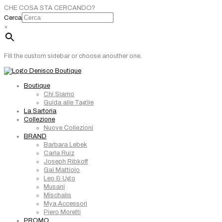
CHE COSA STA CERCANDO?
Cerca
×
Fill the custom sidebar or choose anouther one.
Boutique
Chi Siamo
Guida alle Taglie
La Sartoria
Collezione
Nuove Collezioni
BRAND
Barbara Lebek
Carla Ruiz
Joseph Ribkoff
Gai Mattiolo
Leo & Ugo
Musani
Mischalis
Mya Accessori
Piero Moretti
PROMO