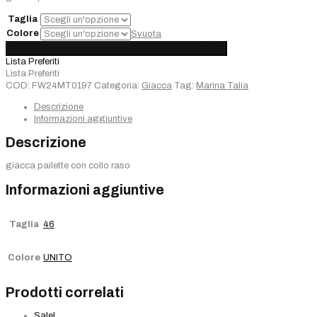
€320,00.
€224,00.
Taglia
Colore
Svuota
Giacca
Aggiungi al carrello
Added
Choose options
Sold out
Marina
Lista Preferiti
Talia
Lista Preferiti
quantità
COD:
FW24MT0197
Categoria:
Giacca
Tag:
Marina Talia
Descrizione
Informazioni aggiuntive
Descrizione
giacca pailette con collo raso
Informazioni aggiuntive
Taglia
46
Colore
UNITO
Prodotti correlati
Sale!