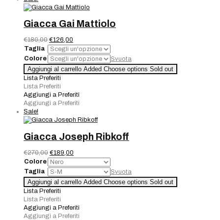
Giacca Gai Mattiolo
Il
Il
€
180,00
€
126,00
prezzo
prezzo
Taglia
originale
attuale
Colore
Svuota
era:
è:
Giacca
Aggiungi al carrello
Added
Choose options
Sold out
€180,00.
€126,00.
Gai
Lista Preferiti
Mattiolo
Lista Preferiti
quantità
Aggiungi a Preferiti
Aggiungi a Preferiti
Sale!
Giacca Joseph Ribkoff
Il
Il
€
270,00
€
189,00
prezzo
prezzo
Colore
originale
attuale
Taglia
Svuota
era:
è:
Giacca
Aggiungi al carrello
Added
Choose options
Sold out
€270,00.
€189,00.
Joseph
Lista Preferiti
Ribkoff
Lista Preferiti
quantità
Aggiungi a Preferiti
Aggiungi a Preferiti