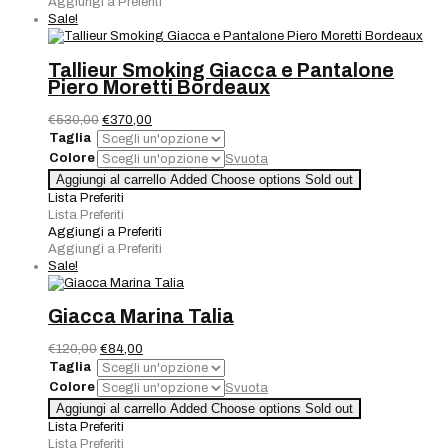
Aggiungi a Preferiti
Sale!
Tallieur Smoking Giacca e Pantalone
Piero Moretti Bordeaux
Il
Il
€
530,00
€
370,00
prezzo
prezzo
Taglia
originale
attuale
Colore
Svuota
era:
è:
Tallieur
Aggiungi al carrello
Added
Choose options
Sold out
€530,00.
€370,00.
Smoking
Lista Preferiti
Giacca
Lista Preferiti
e
Aggiungi a Preferiti
Pantalone
Aggiungi a Preferiti
Piero
Sale!
Moretti
Bordeaux
quantità
Giacca Marina Talia
Il
Il
€
120,00
€
84,00
prezzo
prezzo
Taglia
originale
attuale
Colore
Svuota
era:
è:
Giacca
Aggiungi al carrello
Added
Choose options
Sold out
€120,00.
€84,00.
Marina
Lista Preferiti
Talia
Lista Preferiti