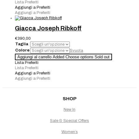
quantità
Lista Preferiti
Aggiungi a Preferiti
Aggiungi a Preferiti
Giacca Joseph Ribkoff
€
390,00
Taglia
Colore
Svuota
Giacca
Aggiungi al carrello
Added
Choose options
Sold out
Joseph
Lista Preferiti
Ribkoff
Lista Preferiti
quantità
Aggiungi a Preferiti
Aggiungi a Preferiti
SHOP
New In
Sale & Special Offers
Women`s