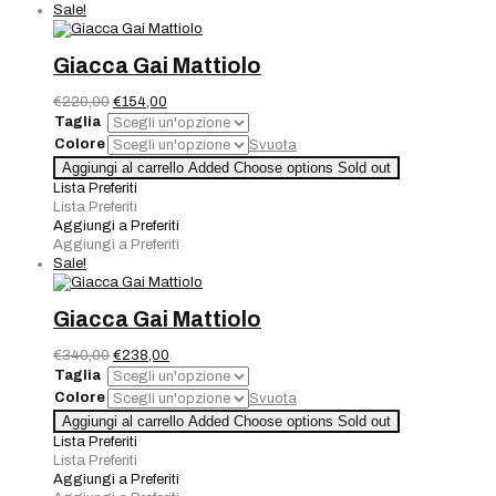
Sale!
Giacca Gai Mattiolo
Il
Il
€
220,00
€
154,00
prezzo
prezzo
Taglia
originale
attuale
Colore
Svuota
era:
è:
Giacca
Aggiungi al carrello
Added
Choose options
Sold out
€220,00.
€154,00.
Gai
Lista Preferiti
Mattiolo
Lista Preferiti
quantità
Aggiungi a Preferiti
Aggiungi a Preferiti
Sale!
Giacca Gai Mattiolo
Il
Il
€
340,00
€
238,00
prezzo
prezzo
Taglia
originale
attuale
Colore
Svuota
era:
è:
Giacca
Aggiungi al carrello
Added
Choose options
Sold out
€340,00.
€238,00.
Gai
Lista Preferiti
Mattiolo
Lista Preferiti
quantità
Aggiungi a Preferiti