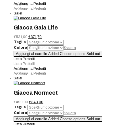
quantità
Aggiungi a Preferiti
Aggiungi a Preferiti
Sale!
Giacca Gaia Life
Il
Il
€
531,00
€
371,70
prezzo
prezzo
Taglia
originale
attuale
Colore
Svuota
era:
è:
Giacca
Aggiungi al carrello
Added
Choose options
Sold out
€531,00.
€371,70.
Gaia
Lista Preferiti
Life
Lista Preferiti
quantità
Aggiungi a Preferiti
Aggiungi a Preferiti
Sale!
Giacca Normeet
Il
Il
€
490,00
€
343,00
prezzo
prezzo
Taglia
originale
attuale
Colore
Svuota
era:
è:
Giacca
Aggiungi al carrello
Added
Choose options
Sold out
€490,00.
€343,00.
Normeet
Lista Preferiti