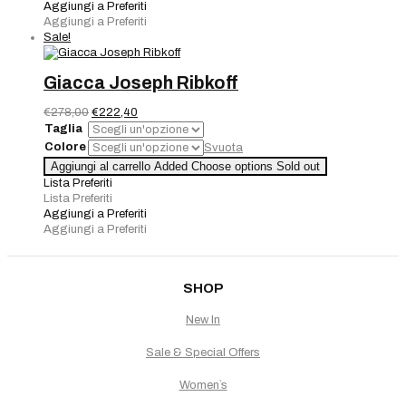
Aggiungi a Preferiti
Aggiungi a Preferiti
Sale!
Giacca Joseph Ribkoff
Il
Il
€
278,00
€
222,40
prezzo
prezzo
Taglia
originale
attuale
Colore
Svuota
era:
è:
Giacca
Aggiungi al carrello
Added
Choose options
Sold out
€278,00.
€222,40.
Joseph
Lista Preferiti
Ribkoff
Lista Preferiti
quantità
Aggiungi a Preferiti
Aggiungi a Preferiti
SHOP
New In
Sale & Special Offers
Women`s