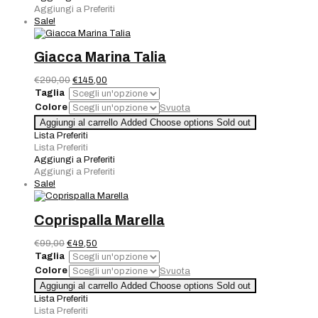
Aggiungi a Preferiti
Sale!
Giacca Marina Talia
Il
Il
€
290,00
€
145,00
prezzo
prezzo
Taglia
originale
attuale
Colore
Svuota
era:
è:
Giacca
Aggiungi al carrello
Added
Choose options
Sold out
€290,00.
€145,00.
Marina
Lista Preferiti
Talia
Lista Preferiti
quantità
Aggiungi a Preferiti
Aggiungi a Preferiti
Sale!
Coprispalla Marella
Il
Il
€
99,00
€
49,50
prezzo
prezzo
Taglia
originale
attuale
Colore
Svuota
era:
è:
Coprispalla
Aggiungi al carrello
Added
Choose options
Sold out
€99,00.
€49,50.
Marella
Lista Preferiti
quantità
Lista Preferiti