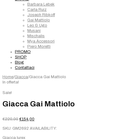
Barbara Lebek
Carla Ruiz
Joseph Ribkoff
Gai Mattiolo
Leo & Ugo
Musani
Mischalis
Mya Accessori
Piero Moretti
PROMO
SHOP
Blog
Contattaci
Home
/
Giacca
/
Giacca Gai Mattiolo
In offerta!
Sale!
Giacca Gai Mattiolo
Il
Il
€
220,00
€
154,00
prezzo
prezzo
SKU:
GM2692
AVAILABILITY:
originale
attuale
era:
è:
Giacca lurex