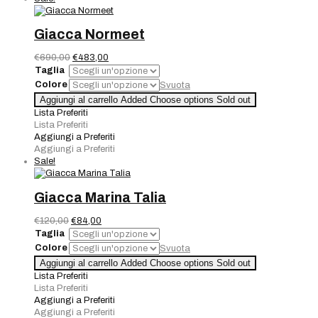
Giacca Normeet
Il
Il
€
690,00
€
483,00
prezzo
prezzo
Taglia
originale
attuale
Colore
Svuota
era:
è:
Giacca
Aggiungi al carrello
Added
Choose options
Sold out
€690,00.
€483,00.
Normeet
Lista Preferiti
quantità
Lista Preferiti
Aggiungi a Preferiti
Aggiungi a Preferiti
Sale!
Giacca Marina Talia
Il
Il
€
120,00
€
84,00
prezzo
prezzo
Taglia
originale
attuale
Colore
Svuota
era:
è:
Giacca
Aggiungi al carrello
Added
Choose options
Sold out
€120,00.
€84,00.
Marina
Lista Preferiti
Talia
Lista Preferiti
quantità
Aggiungi a Preferiti
Aggiungi a Preferiti