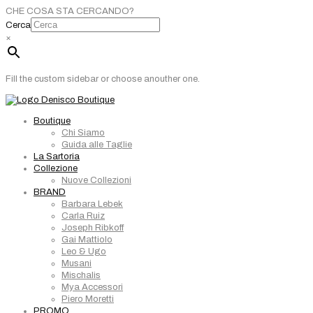
CHE COSA STA CERCANDO?
Cerca
×
Fill the custom sidebar or choose anouther one.
Boutique
Chi Siamo
Guida alle Taglie
La Sartoria
Collezione
Nuove Collezioni
BRAND
Barbara Lebek
Carla Ruiz
Joseph Ribkoff
Gai Mattiolo
Leo & Ugo
Musani
Mischalis
Mya Accessori
Piero Moretti
PROMO