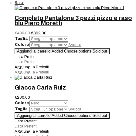
Sale!
Completo Pantalone 3 pezzi pizzo e raso
blu Piero Moretti
Il
Il
€
490,00
€
392,00
prezzo
prezzo
Taglia
originale
attuale
Colore
Svuota
era:
è:
Completo
Aggiungi al carrello
Added
Choose options
Sold out
€490,00.
€392,00.
Pantalone
Lista Preferiti
3
Lista Preferiti
pezzi
Aggiungi a Preferiti
pizzo
Aggiungi a Preferiti
e
raso
blu
Giacca Carla Ruiz
Piero
Moretti
€
260,00
quantità
Colore
Taglia
Svuota
Giacca
Aggiungi al carrello
Added
Choose options
Sold out
Carla
Lista Preferiti
Ruiz
Lista Preferiti
quantità
Aggiungi a Preferiti