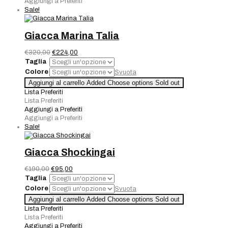
Aggiungi a Preferiti
Sale!
Giacca Marina Talia
Il
Il
€
320,00
€
224,00
prezzo
prezzo
Taglia
originale
attuale
Colore
Svuota
era:
è:
Giacca
Aggiungi al carrello
Added
Choose options
Sold out
€320,00.
€224,00.
Marina
Lista Preferiti
Talia
Lista Preferiti
quantità
Aggiungi a Preferiti
Aggiungi a Preferiti
Sale!
Giacca Shockingai
Il
Il
€
190,00
€
95,00
prezzo
prezzo
Taglia
originale
attuale
Colore
Svuota
era:
è:
Giacca
Aggiungi al carrello
Added
Choose options
Sold out
€190,00.
€95,00.
Shockingai
Lista Preferiti
quantità
Lista Preferiti
Aggiungi a Preferiti