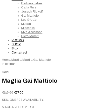
Barbara Lebek
Carla Ruiz
Joseph Ribkoff
Gai Mattiolo
Leo & Ugo
Musani
Mischalis
Mya Accessori
Piero Moretti
PROMO
SHOP
Blog
Contattaci
Home
/
Maglia
/
Maglia Gai Mattiolo
In offerta!
Sale!
Maglia Gai Mattiolo
Il
Il
€
110,00
€
77,00
prezzo
prezzo
SKU:
GM3493
AVAILABILITY:
originale
attuale
era:
è:
MAGLIA VERDEVERDE