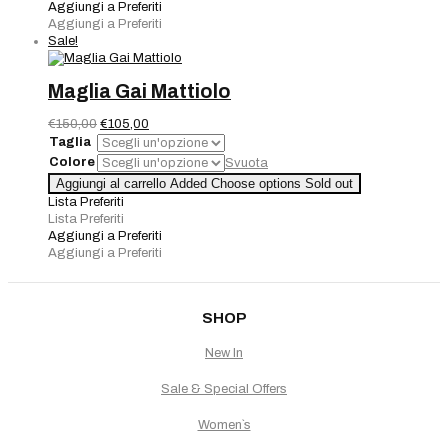
quantità
Aggiungi a Preferiti
Aggiungi a Preferiti
Sale!
Maglia Gai Mattiolo
Il
Il
€
150,00
€
105,00
prezzo
prezzo
Taglia
originale
attuale
Colore
Svuota
era:
è:
Maglia
Aggiungi al carrello
Added
Choose options
Sold out
€150,00.
€105,00.
Gai
Lista Preferiti
Mattiolo
Lista Preferiti
quantità
Aggiungi a Preferiti
Aggiungi a Preferiti
SHOP
New In
Sale & Special Offers
Women`s