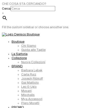
CHE COSA STA CERCANDO?
Cerca
×
Fill the custom sidebar or choose anouther one.
Boutique
Chi Siamo
Guida alle Taglie
La Sartoria
Collezione
Nuove Collezioni
BRAND
Barbara Lebek
Carla Ruiz
Joseph Ribkoff
Gai Mattiolo
Leo & Ugo
Musani
Mischalis
Mya Accessori
Piero Moretti
PROMO