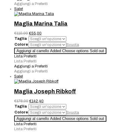
Aggiungi a Preferiti
Sale!
Maglia Marina Talia
Il
Il
€
110,00
€
55,00
prezzo
prezzo
Taglia
originale
attuale
Colore
Svuota
era:
è:
Maglia
Aggiungi al carrello
Added
Choose options
Sold out
€110,00.
€55,00.
Marina
Lista Preferiti
Talia
Lista Preferiti
quantità
Aggiungi a Preferiti
Aggiungi a Preferiti
Sale!
Maglia Joseph Ribkoff
Il
Il
€
178,00
€
142,40
prezzo
prezzo
Taglia
originale
attuale
Colore
Svuota
era:
è:
Maglia
Aggiungi al carrello
Added
Choose options
Sold out
€178,00.
€142,40.
Joseph
Lista Preferiti
Ribkoff
Lista Preferiti