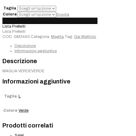
€110,00.
€77,00.
Taglia
Colore
Svuota
Maglia
Aggiungi al carrello
Added
Choose options
Sold out
Gai
Lista Preferiti
Mattiolo
Lista Preferiti
quantità
COD:
GM3493
Categoria:
Maglia
Tag:
Gai Mattiolo
Descrizione
Informazioni aggiuntive
Descrizione
MAGLIA VERDEVERDE
Informazioni aggiuntive
Taglia
L
Colore
Verde
Prodotti correlati
Sale!