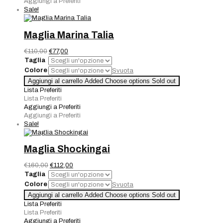
Aggiungi a Preferiti
Sale!
Maglia Marina Talia
Il
Il
€
110,00
€
77,00
prezzo
prezzo
Taglia
originale
attuale
Colore
Svuota
era:
è:
Maglia
Aggiungi al carrello
Added
Choose options
Sold out
€110,00.
€77,00.
Marina
Lista Preferiti
Talia
Lista Preferiti
quantità
Aggiungi a Preferiti
Aggiungi a Preferiti
Sale!
Maglia Shockingai
Il
Il
€
160,00
€
112,00
prezzo
prezzo
Taglia
originale
attuale
Colore
Svuota
era:
è:
Maglia
Aggiungi al carrello
Added
Choose options
Sold out
€160,00.
€112,00.
Shockingai
Lista Preferiti
quantità
Lista Preferiti
Aggiungi a Preferiti