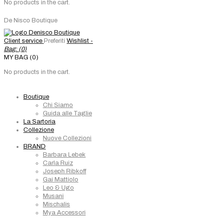
No products in the cart.
De Nisco Boutique
Client service
Preferiti
Wishlist -
Bag: (
0
)
MY BAG (0)
No products in the cart.
Boutique
Chi Siamo
Guida alle Taglie
La Sartoria
Collezione
Nuove Collezioni
BRAND
Barbara Lebek
Carla Ruiz
Joseph Ribkoff
Gai Mattiolo
Leo & Ugo
Musani
Mischalis
Mya Accessori