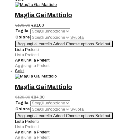
Maglia Gai Mattiolo
Il
Il
€
130,00
€
91,00
prezzo
prezzo
Taglia
originale
attuale
Colore
Svuota
era:
è:
Maglia
Aggiungi al carrello
Added
Choose options
Sold out
€130,00.
€91,00.
Gai
Lista Preferiti
Mattiolo
Lista Preferiti
quantità
Aggiungi a Preferiti
Aggiungi a Preferiti
Sale!
Maglia Gai Mattiolo
Il
Il
€
120,00
€
84,00
prezzo
prezzo
Taglia
originale
attuale
Colore
Svuota
era:
è:
Maglia
Aggiungi al carrello
Added
Choose options
Sold out
€120,00.
€84,00.
Gai
Lista Preferiti
Mattiolo
Lista Preferiti
quantità
Aggiungi a Preferiti
Aggiungi a Preferiti