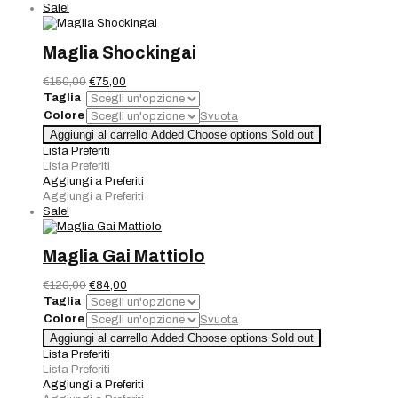
Sale!
Maglia Shockingai
Il
Il
€
150,00
€
75,00
prezzo
prezzo
Taglia
originale
attuale
Colore
Svuota
era:
è:
Maglia
Aggiungi al carrello
Added
Choose options
Sold out
€150,00.
€75,00.
Shockingai
Lista Preferiti
quantità
Lista Preferiti
Aggiungi a Preferiti
Aggiungi a Preferiti
Sale!
Maglia Gai Mattiolo
Il
Il
€
120,00
€
84,00
prezzo
prezzo
Taglia
originale
attuale
Colore
Svuota
era:
è:
Maglia
Aggiungi al carrello
Added
Choose options
Sold out
€120,00.
€84,00.
Gai
Lista Preferiti
Mattiolo
Lista Preferiti
quantità
Aggiungi a Preferiti