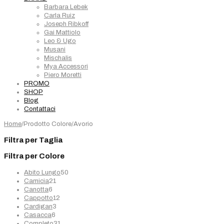
Barbara Lebek
Carla Ruiz
Joseph Ribkoff
Gai Mattiolo
Leo & Ugo
Musani
Mischalis
Mya Accessori
Piero Moretti
PROMO
SHOP
Blog
Contattaci
Home
/
Prodotto Colore
/
Avorio
Filtra per Taglia
Filtra per Colore
50
Abito Lungo
50
21
prodotti
Camicia
21
6
prodotti
Canotta
6
prodotti
12
Cappotto
12
3
prodotti
Cardigan
3
6
prodotti
Casacca
6
prodotti
31
Completo
31