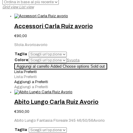
base
Grid view
List view
al
più
recente
Accessori Carla Ruiz avorio
€
90,00
Stola Avorioavorio
Taglia
Colore
Svuota
Aggiungi al carrello
Added
Choose options
Sold out
Lista Preferiti
Lista Preferiti
Aggiungi a Preferiti
Aggiungi a Preferiti
Abito Lungo Carla Ruiz Avorio
€
350,00
Abito Lungo Fantasia Floreale 345 46/50/56Avorio
Taglia