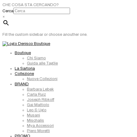
CHE COSA STA CERCANDO?
Cerca
×
Fill the custom sidebar or choose anouther one.
Boutique
Chi Siamo
Guida alle Taglie
La Sartoria
Collezione
Nuove Collezioni
BRAND
Barbara Lebek
Carla Ruiz
Joseph Ribkoff
Gai Mattiolo
Leo & Ugo
Musani
Mischalis
Mya Accessori
Piero Moretti
PROMO