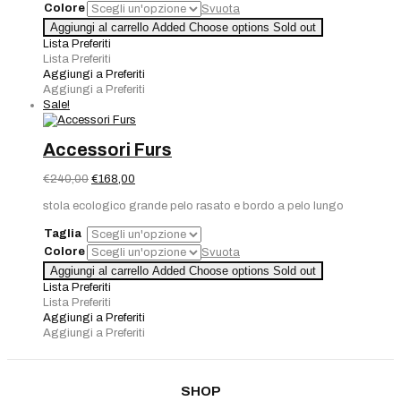
Colore
Svuota
Aggiungi al carrello
Added
Choose options
Sold out
Lista Preferiti
Lista Preferiti
Aggiungi a Preferiti
Aggiungi a Preferiti
Sale!
Accessori Furs
Il
Il
€
240,00
€
168,00
prezzo
prezzo
stola ecologico grande pelo rasato e bordo a pelo lungo
originale
attuale
era:
è:
Taglia
€240,00.
€168,00.
Colore
Svuota
Aggiungi al carrello
Added
Choose options
Sold out
Lista Preferiti
Lista Preferiti
Aggiungi a Preferiti
Aggiungi a Preferiti
SHOP