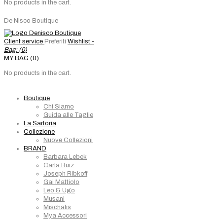
No products in the cart.
De Nisco Boutique
Client service
Preferiti
Wishlist -
Bag: (
0
)
MY BAG (0)
No products in the cart.
Boutique
Chi Siamo
Guida alle Taglie
La Sartoria
Collezione
Nuove Collezioni
BRAND
Barbara Lebek
Carla Ruiz
Joseph Ribkoff
Gai Mattiolo
Leo & Ugo
Musani
Mischalis
Mya Accessori