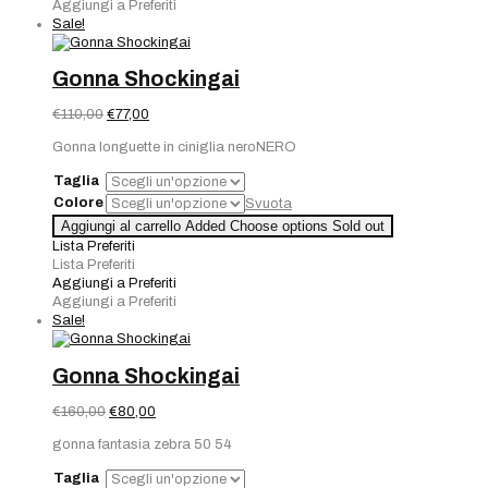
Aggiungi a Preferiti
Sale!
Gonna Shockingai
Il
Il
€
110,00
€
77,00
prezzo
prezzo
Gonna longuette in ciniglia neroNERO
originale
attuale
era:
è:
Taglia
€110,00.
€77,00.
Colore
Svuota
Aggiungi al carrello
Added
Choose options
Sold out
Lista Preferiti
Lista Preferiti
Aggiungi a Preferiti
Aggiungi a Preferiti
Sale!
Gonna Shockingai
Il
Il
€
160,00
€
80,00
prezzo
prezzo
gonna fantasia zebra 50 54
originale
attuale
era:
è:
Taglia
€160,00.
€80,00.