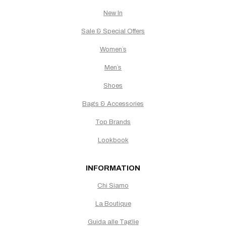
New In
Sale & Special Offers
Women`s
Men`s
Shoes
Bags & Accessories
Top Brands
Lookbook
INFORMATION
Chi Siamo
La Boutique
Guida alle Taglie