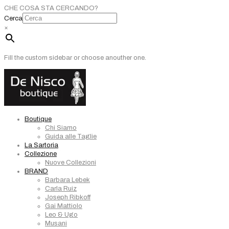
CHE COSA STA CERCANDO?
Cerca
×
Fill the custom sidebar or choose anouther one.
Boutique
Chi Siamo
Guida alle Taglie
La Sartoria
Collezione
Nuove Collezioni
BRAND
Barbara Lebek
Carla Ruiz
Joseph Ribkoff
Gai Mattiolo
Leo & Ugo
Musani