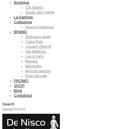
Boutique
Chi Siamo
Guida alle Taglie
La Sartoria
Collezione
Nuove Collezioni
BRAND
Barbara Lebek
Carla Ruiz
Joseph Ribkoff
Gai Mattiolo
Leo & Ugo
Musani
Mischalis
Mya Accessori
Piero Moretti
PROMO
SHOP
Blog
Contattaci
Search
Home
/
Gonna