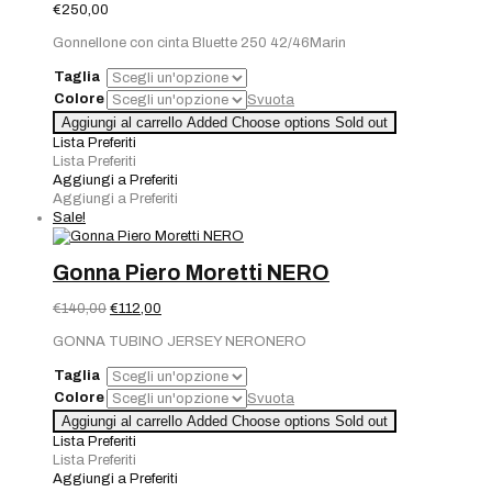
€
250,00
Gonnellone con cinta Bluette 250 42/46Marin
Taglia
Colore
Svuota
Aggiungi al carrello
Added
Choose options
Sold out
Lista Preferiti
Lista Preferiti
Aggiungi a Preferiti
Aggiungi a Preferiti
Sale!
Gonna Piero Moretti NERO
Il
Il
€
140,00
€
112,00
prezzo
prezzo
GONNA TUBINO JERSEY NERONERO
originale
attuale
era:
è:
Taglia
€140,00.
€112,00.
Colore
Svuota
Aggiungi al carrello
Added
Choose options
Sold out
Lista Preferiti
Lista Preferiti
Aggiungi a Preferiti