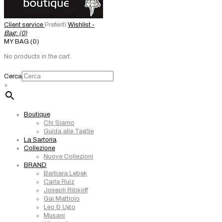
Client service
Preferiti
Wishlist -
Bag: (
0
)
MY BAG (0)
No products in the cart.
Cerca
×
Boutique
Chi Siamo
Guida alle Taglie
La Sartoria
Collezione
Nuove Collezioni
BRAND
Barbara Lebek
Carla Ruiz
Joseph Ribkoff
Gai Mattiolo
Leo & Ugo
Musani