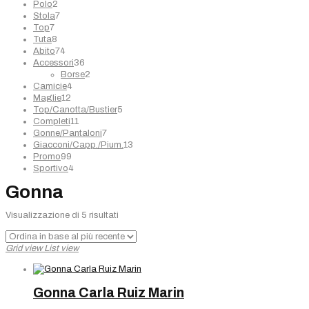
2
prodotti
Polo
2
prodotti
7
Stola
7
7
prodotti
Top
7
prodotti
8
Tuta
8
prodotti
74
Abito
74
prodotti
36
Accessori
36
prodotti
2
Borse
2
4
prodotti
Camicie
4
12
prodotti
Maglie
12
prodotti
5
Top/Canotta/Bustier
5
11
prodotti
Completi
11
prodotti
7
Gonne/Pantaloni
7
prodotti
13
Giacconi/Capp./Pium.
13
99
prodotti
Promo
99
prodotti
4
Sportivo
4
prodotti
Gonna
Ordina
Visualizzazione di 5 risultati
in
base
Grid view
List view
al
più
recente
Gonna Carla Ruiz Marin