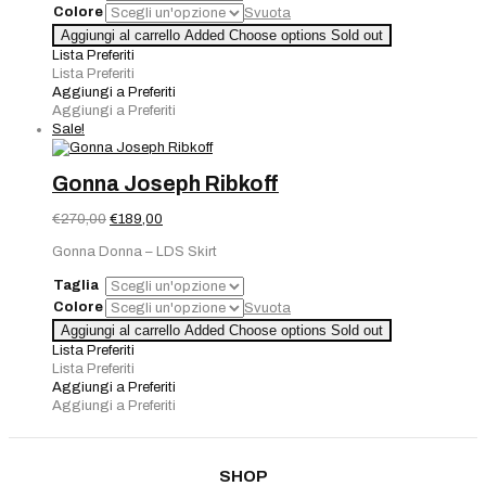
Colore
Svuota
Aggiungi al carrello
Added
Choose options
Sold out
Lista Preferiti
Lista Preferiti
Aggiungi a Preferiti
Aggiungi a Preferiti
Sale!
Gonna Joseph Ribkoff
Il
Il
€
270,00
€
189,00
prezzo
prezzo
Gonna Donna – LDS Skirt
originale
attuale
era:
è:
Taglia
€270,00.
€189,00.
Colore
Svuota
Aggiungi al carrello
Added
Choose options
Sold out
Lista Preferiti
Lista Preferiti
Aggiungi a Preferiti
Aggiungi a Preferiti
SHOP